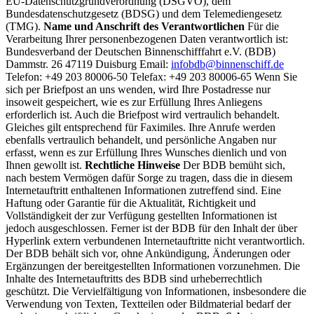
EU-Datenschutzgrundverordnung (DSGVO), dem
Bundesdatenschutzgesetz (BDSG) und dem Telemediengesetz
(TMG).
Name und Anschrift des Verantwortlichen
Für die
Verarbeitung Ihrer personenbezogenen Daten verantwortlich ist:
Bundesverband der Deutschen Binnenschifffahrt e.V. (BDB)
Dammstr. 26 47119 Duisburg Email:
infobdb@binnenschiff.de
Telefon: +49 203 80006-50 Telefax: +49 203 80006-65 Wenn Sie
sich per Briefpost an uns wenden, wird Ihre Postadresse nur
insoweit gespeichert, wie es zur Erfüllung Ihres Anliegens
erforderlich ist. Auch die Briefpost wird vertraulich behandelt.
Gleiches gilt entsprechend für Faximiles. Ihre Anrufe werden
ebenfalls vertraulich behandelt, und persönliche Angaben nur
erfasst, wenn es zur Erfüllung Ihres Wunsches dienlich und von
Ihnen gewollt ist.
Rechtliche Hinweise
Der BDB bemüht sich,
nach bestem Vermögen dafür Sorge zu tragen, dass die in diesem
Internetauftritt enthaltenen Informationen zutreffend sind. Eine
Haftung oder Garantie für die Aktualität, Richtigkeit und
Vollständigkeit der zur Verfügung gestellten Informationen ist
jedoch ausgeschlossen. Ferner ist der BDB für den Inhalt der über
Hyperlink extern verbundenen Internetauftritte nicht verantwortlich.
Der BDB behält sich vor, ohne Ankündigung, Änderungen oder
Ergänzungen der bereitgestellten Informationen vorzunehmen. Die
Inhalte des Internetauftritts des BDB sind urheberrechtlich
geschützt. Die Vervielfältigung von Informationen, insbesondere die
Verwendung von Texten, Textteilen oder Bildmaterial bedarf der