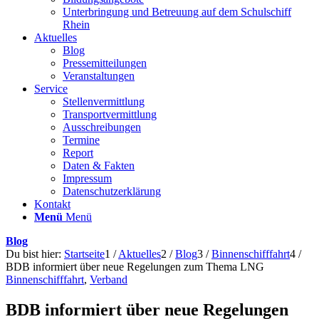
Unterbringung und Betreuung auf dem Schulschiff
Rhein
Aktuelles
Blog
Pressemitteilungen
Veranstaltungen
Service
Stellenvermittlung
Transportvermittlung
Ausschreibungen
Termine
Report
Daten & Fakten
Impressum
Datenschutzerklärung
Kontakt
Menü
Menü
Blog
Du bist hier:
Startseite
1
/
Aktuelles
2
/
Blog
3
/
Binnenschifffahrt
4
/
BDB informiert über neue Regelungen zum Thema LNG
Binnenschifffahrt
,
Verband
BDB informiert über neue Regelungen