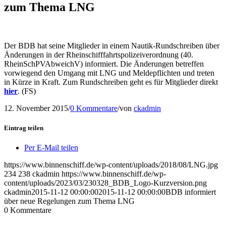
zum Thema LNG
Der BDB hat seine Mitglieder in einem Nautik-Rundschreiben über
Änderungen in der Rheinschifffahrtspolizeiverordnung (40.
RheinSchPVAbweichV) informiert. Die Änderungen betreffen
vorwiegend den Umgang mit LNG und Meldepflichten und treten
in Kürze in Kraft. Zum Rundschreiben geht es für Mitglieder direkt
hier
. (FS)
12. November 2015
/
0 Kommentare
/
von
ckadmin
Eintrag teilen
Per E-Mail teilen
https://www.binnenschiff.de/wp-content/uploads/2018/08/LNG.jpg
234
238
ckadmin
https://www.binnenschiff.de/wp-
content/uploads/2023/03/230328_BDB_Logo-Kurzversion.png
ckadmin
2015-11-12 00:00:00
2015-11-12 00:00:00
BDB informiert
über neue Regelungen zum Thema LNG
0
Kommentare