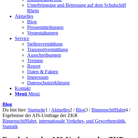
Unterbringung und Betreuung auf dem Schulschiff
Rhein
Aktuelles
Blog
Pressemitteilungen
Veranstaltungen
Service
Stellenvermittlung
Transportvermittlung
Ausschreibungen
Termine
Report
Daten & Fakten
Impressum
Datenschutzerklärung
Kontakt
Menü
Menü
Blog
Du bist hier:
Startseite
1
/
Aktuelles
2
/
Blog
3
/
Binnenschifffahrt
4
/
Ergebnisse der AIS-Umfrage der ZKR
Binnenschifffahrt
,
internationale Verkehrs- und Gewerbepolitik
,
Statistik