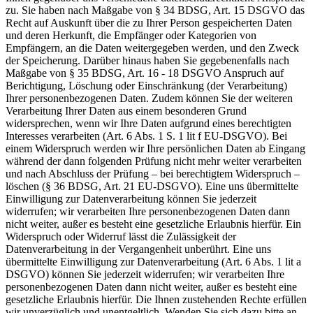
zu. Sie haben nach Maßgabe von § 34 BDSG, Art. 15 DSGVO das
Recht auf Auskunft über die zu Ihrer Person gespeicherten Daten
und deren Herkunft, die Empfänger oder Kategorien von
Empfängern, an die Daten weitergegeben werden, und den Zweck
der Speicherung. Darüber hinaus haben Sie gegebenenfalls nach
Maßgabe von § 35 BDSG, Art. 16 - 18 DSGVO Anspruch auf
Berichtigung, Löschung oder Einschränkung (der Verarbeitung)
Ihrer personenbezogenen Daten. Zudem können Sie der weiteren
Verarbeitung Ihrer Daten aus einem besonderen Grund
widersprechen, wenn wir Ihre Daten aufgrund eines berechtigten
Interesses verarbeiten (Art. 6 Abs. 1 S. 1 lit f EU-DSGVO). Bei
einem Widerspruch werden wir Ihre persönlichen Daten ab Eingang
während der dann folgenden Prüfung nicht mehr weiter verarbeiten
und nach Abschluss der Prüfung – bei berechtigtem Widerspruch –
löschen (§ 36 BDSG, Art. 21 EU-DSGVO). Eine uns übermittelte
Einwilligung zur Datenverarbeitung können Sie jederzeit
widerrufen; wir verarbeiten Ihre personenbezogenen Daten dann
nicht weiter, außer es besteht eine gesetzliche Erlaubnis hierfür. Ein
Widerspruch oder Widerruf lässt die Zulässigkeit der
Datenverarbeitung in der Vergangenheit unberührt. Eine uns
übermittelte Einwilligung zur Datenverarbeitung (Art. 6 Abs. 1 lit a
DSGVO) können Sie jederzeit widerrufen; wir verarbeiten Ihre
personenbezogenen Daten dann nicht weiter, außer es besteht eine
gesetzliche Erlaubnis hierfür. Die Ihnen zustehenden Rechte erfüllen
wir unverzüglich und unentgeltlich. Wenden Sie sich dazu bitte an