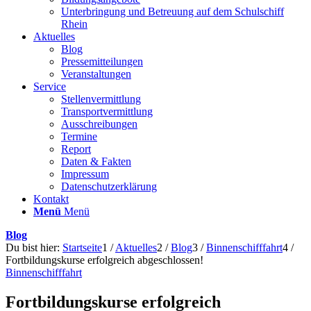
Unterbringung und Betreuung auf dem Schulschiff
Rhein
Aktuelles
Blog
Pressemitteilungen
Veranstaltungen
Service
Stellenvermittlung
Transportvermittlung
Ausschreibungen
Termine
Report
Daten & Fakten
Impressum
Datenschutzerklärung
Kontakt
Menü
Menü
Blog
Du bist hier:
Startseite
1
/
Aktuelles
2
/
Blog
3
/
Binnenschifffahrt
4
/
Fortbildungskurse erfolgreich abgeschlossen!
Binnenschifffahrt
Fortbildungskurse erfolgreich