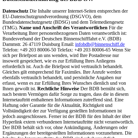
Datenschutz
Die Inhalte unserer Internet-Seiten entsprechen der
EU-Datenschutzgrundverordnung (DSGVO), dem
Bundesdatenschutzgesetz (BDSG) und dem Telemediengesetz
(TMG).
Name und Anschrift des Verantwortlichen
Für die
Verarbeitung Ihrer personenbezogenen Daten verantwortlich ist:
Bundesverband der Deutschen Binnenschifffahrt e.V. (BDB)
Dammstr. 26 47119 Duisburg Email:
infobdb@binnenschiff.de
Telefon: +49 203 80006-50 Telefax: +49 203 80006-65 Wenn Sie
sich per Briefpost an uns wenden, wird Ihre Postadresse nur
insoweit gespeichert, wie es zur Erfüllung Ihres Anliegens
erforderlich ist. Auch die Briefpost wird vertraulich behandelt.
Gleiches gilt entsprechend für Faximiles. Ihre Anrufe werden
ebenfalls vertraulich behandelt, und persönliche Angaben nur
erfasst, wenn es zur Erfüllung Ihres Wunsches dienlich und von
Ihnen gewollt ist.
Rechtliche Hinweise
Der BDB bemüht sich,
nach bestem Vermögen dafür Sorge zu tragen, dass die in diesem
Internetauftritt enthaltenen Informationen zutreffend sind. Eine
Haftung oder Garantie für die Aktualität, Richtigkeit und
Vollständigkeit der zur Verfügung gestellten Informationen ist
jedoch ausgeschlossen. Ferner ist der BDB für den Inhalt der über
Hyperlink extern verbundenen Internetauftritte nicht verantwortlich.
Der BDB behält sich vor, ohne Ankündigung, Änderungen oder
Ergänzungen der bereitgestellten Informationen vorzunehmen. Die