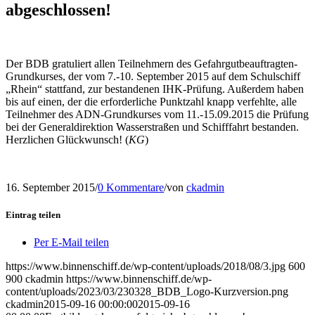
abgeschlossen!
Der BDB gra­tu­liert al­len Teil­neh­mern des Gefahrgutbeauftragten-
Grundkurses, der vom 7.-10. Sep­tem­ber 2015 auf dem Schulschiff
„Rhein“ stattfand, zur be­stan­de­nen IHK-Prüfung. Außerdem haben
bis auf ei­nen, der die er­for­der­li­che Punkt­zahl knapp ver­fehlte, alle
Teilnehmer des ADN-Grundkurses vom 11.-15.09.2015 die Prü­fung
bei der Ge­ne­ral­di­rek­tion Was­ser­stra­ßen und Schiff­fahrt be­stan­den.
Herzlichen Glückwunsch! (
KG
)
16. September 2015
/
0 Kommentare
/
von
ckadmin
Eintrag teilen
Per E-Mail teilen
https://www.binnenschiff.de/wp-content/uploads/2018/08/3.jpg
600
900
ckadmin
https://www.binnenschiff.de/wp-
content/uploads/2023/03/230328_BDB_Logo-Kurzversion.png
ckadmin
2015-09-16 00:00:00
2015-09-16