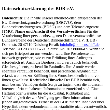
Datenschutzerklärung des BDB e.V.
Datenschutz
Die Inhalte unserer Internet-Seiten entsprechen der
EU-Datenschutzgrundverordnung (DSGVO), dem
Bundesdatenschutzgesetz (BDSG) und dem Telemediengesetz
(TMG).
Name und Anschrift des Verantwortlichen
Für die
Verarbeitung Ihrer personenbezogenen Daten verantwortlich ist:
Bundesverband der Deutschen Binnenschifffahrt e.V. (BDB)
Dammstr. 26 47119 Duisburg Email:
infobdb@binnenschiff.de
Telefon: +49 203 80006-50 Telefax: +49 203 80006-65 Wenn Sie
sich per Briefpost an uns wenden, wird Ihre Postadresse nur
insoweit gespeichert, wie es zur Erfüllung Ihres Anliegens
erforderlich ist. Auch die Briefpost wird vertraulich behandelt.
Gleiches gilt entsprechend für Faximiles. Ihre Anrufe werden
ebenfalls vertraulich behandelt, und persönliche Angaben nur
erfasst, wenn es zur Erfüllung Ihres Wunsches dienlich und von
Ihnen gewollt ist.
Rechtliche Hinweise
Der BDB bemüht sich,
nach bestem Vermögen dafür Sorge zu tragen, dass die in diesem
Internetauftritt enthaltenen Informationen zutreffend sind. Eine
Haftung oder Garantie für die Aktualität, Richtigkeit und
Vollständigkeit der zur Verfügung gestellten Informationen ist
jedoch ausgeschlossen. Ferner ist der BDB für den Inhalt der über
Hyperlink extern verbundenen Internetauftritte nicht verantwortlich.