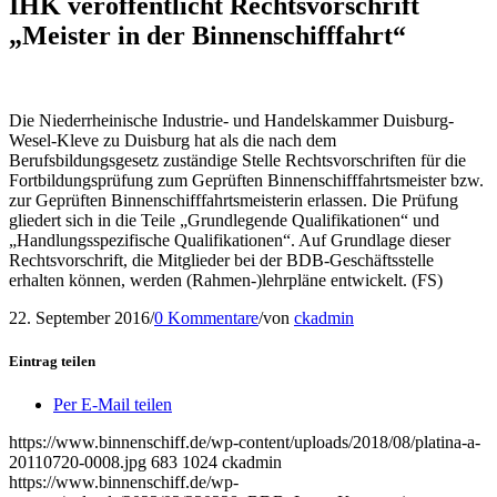
IHK veröffentlicht Rechtsvorschrift
„Meister in der Binnenschifffahrt“
Die Niederrheinische Industrie- und Handelskammer Duisburg-
Wesel-Kleve zu Duisburg hat als die nach dem
Berufsbildungsgesetz zuständige Stelle Rechtsvorschriften für die
Fortbildungsprüfung zum Geprüften Binnenschifffahrtsmeister bzw.
zur Geprüften Binnenschifffahrtsmeisterin erlassen. Die Prüfung
gliedert sich in die Teile „Grundlegende Qualifikationen“ und
„Handlungsspezifische Qualifikationen“. Auf Grundlage dieser
Rechtsvorschrift, die Mitglieder bei der BDB-Geschäftsstelle
erhalten können, werden (Rahmen-)lehrpläne entwickelt. (FS)
22. September 2016
/
0 Kommentare
/
von
ckadmin
Eintrag teilen
Per E-Mail teilen
https://www.binnenschiff.de/wp-content/uploads/2018/08/platina-a-
20110720-0008.jpg
683
1024
ckadmin
https://www.binnenschiff.de/wp-