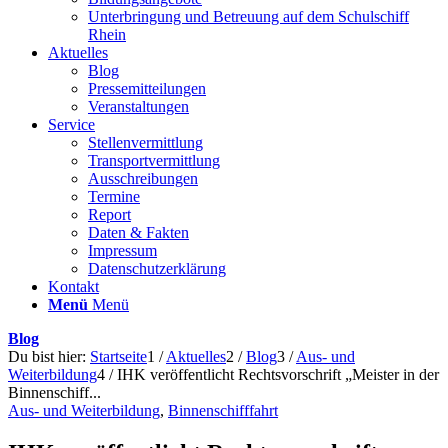
Unterbringung und Betreuung auf dem Schulschiff
Rhein
Aktuelles
Blog
Pressemitteilungen
Veranstaltungen
Service
Stellenvermittlung
Transportvermittlung
Ausschreibungen
Termine
Report
Daten & Fakten
Impressum
Datenschutzerklärung
Kontakt
Menü
Menü
Blog
Du bist hier:
Startseite
1
/
Aktuelles
2
/
Blog
3
/
Aus- und
Weiterbildung
4
/
IHK veröffentlicht Rechtsvorschrift „Meister in der
Binnenschiff...
Aus- und Weiterbildung
,
Binnenschifffahrt