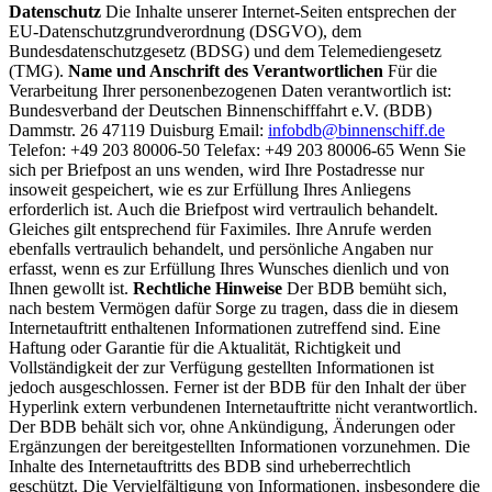
Datenschutz
Die Inhalte unserer Internet-Seiten entsprechen der
EU-Datenschutzgrundverordnung (DSGVO), dem
Bundesdatenschutzgesetz (BDSG) und dem Telemediengesetz
(TMG).
Name und Anschrift des Verantwortlichen
Für die
Verarbeitung Ihrer personenbezogenen Daten verantwortlich ist:
Bundesverband der Deutschen Binnenschifffahrt e.V. (BDB)
Dammstr. 26 47119 Duisburg Email:
infobdb@binnenschiff.de
Telefon: +49 203 80006-50 Telefax: +49 203 80006-65 Wenn Sie
sich per Briefpost an uns wenden, wird Ihre Postadresse nur
insoweit gespeichert, wie es zur Erfüllung Ihres Anliegens
erforderlich ist. Auch die Briefpost wird vertraulich behandelt.
Gleiches gilt entsprechend für Faximiles. Ihre Anrufe werden
ebenfalls vertraulich behandelt, und persönliche Angaben nur
erfasst, wenn es zur Erfüllung Ihres Wunsches dienlich und von
Ihnen gewollt ist.
Rechtliche Hinweise
Der BDB bemüht sich,
nach bestem Vermögen dafür Sorge zu tragen, dass die in diesem
Internetauftritt enthaltenen Informationen zutreffend sind. Eine
Haftung oder Garantie für die Aktualität, Richtigkeit und
Vollständigkeit der zur Verfügung gestellten Informationen ist
jedoch ausgeschlossen. Ferner ist der BDB für den Inhalt der über
Hyperlink extern verbundenen Internetauftritte nicht verantwortlich.
Der BDB behält sich vor, ohne Ankündigung, Änderungen oder
Ergänzungen der bereitgestellten Informationen vorzunehmen. Die
Inhalte des Internetauftritts des BDB sind urheberrechtlich
geschützt. Die Vervielfältigung von Informationen, insbesondere die