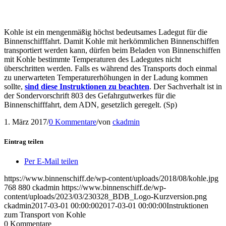
Kohle ist ein mengenmäßig höchst bedeutsames Ladegut für die
Binnenschifffahrt. Damit Kohle mit herkömmlichen Binnenschiffen
transportiert werden kann, dürfen beim Beladen von Binnenschiffen
mit Kohle bestimmte Temperaturen des Ladegutes nicht
überschritten werden. Falls es während des Transports doch einmal
zu unerwarteten Temperaturerhöhungen in der Ladung kommen
sollte,
sind diese Instruktionen zu beachten
. Der Sachverhalt ist in
der Sondervorschrift 803 des Gefahrgutwerkes für die
Binnenschifffahrt, dem ADN, gesetzlich geregelt. (Sp)
1. März 2017
/
0 Kommentare
/
von
ckadmin
Eintrag teilen
Per E-Mail teilen
https://www.binnenschiff.de/wp-content/uploads/2018/08/kohle.jpg
768
880
ckadmin
https://www.binnenschiff.de/wp-
content/uploads/2023/03/230328_BDB_Logo-Kurzversion.png
ckadmin
2017-03-01 00:00:00
2017-03-01 00:00:00
Instruktionen
zum Transport von Kohle
0
Kommentare