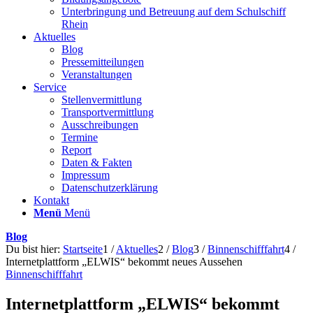
Unterbringung und Betreuung auf dem Schulschiff
Rhein
Aktuelles
Blog
Pressemitteilungen
Veranstaltungen
Service
Stellenvermittlung
Transportvermittlung
Ausschreibungen
Termine
Report
Daten & Fakten
Impressum
Datenschutzerklärung
Kontakt
Menü
Menü
Blog
Du bist hier:
Startseite
1
/
Aktuelles
2
/
Blog
3
/
Binnenschifffahrt
4
/
Internetplattform „ELWIS“ bekommt neues Aussehen
Binnenschifffahrt
Internetplattform „ELWIS“ bekommt