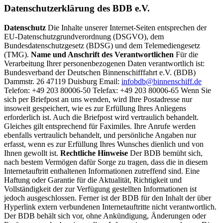
Datenschutzerklärung des BDB e.V.
Datenschutz
Die Inhalte unserer Internet-Seiten entsprechen der
EU-Datenschutzgrundverordnung (DSGVO), dem
Bundesdatenschutzgesetz (BDSG) und dem Telemediengesetz
(TMG).
Name und Anschrift des Verantwortlichen
Für die
Verarbeitung Ihrer personenbezogenen Daten verantwortlich ist:
Bundesverband der Deutschen Binnenschifffahrt e.V. (BDB)
Dammstr. 26 47119 Duisburg Email:
infobdb@binnenschiff.de
Telefon: +49 203 80006-50 Telefax: +49 203 80006-65 Wenn Sie
sich per Briefpost an uns wenden, wird Ihre Postadresse nur
insoweit gespeichert, wie es zur Erfüllung Ihres Anliegens
erforderlich ist. Auch die Briefpost wird vertraulich behandelt.
Gleiches gilt entsprechend für Faximiles. Ihre Anrufe werden
ebenfalls vertraulich behandelt, und persönliche Angaben nur
erfasst, wenn es zur Erfüllung Ihres Wunsches dienlich und von
Ihnen gewollt ist.
Rechtliche Hinweise
Der BDB bemüht sich,
nach bestem Vermögen dafür Sorge zu tragen, dass die in diesem
Internetauftritt enthaltenen Informationen zutreffend sind. Eine
Haftung oder Garantie für die Aktualität, Richtigkeit und
Vollständigkeit der zur Verfügung gestellten Informationen ist
jedoch ausgeschlossen. Ferner ist der BDB für den Inhalt der über
Hyperlink extern verbundenen Internetauftritte nicht verantwortlich.
Der BDB behält sich vor, ohne Ankündigung, Änderungen oder