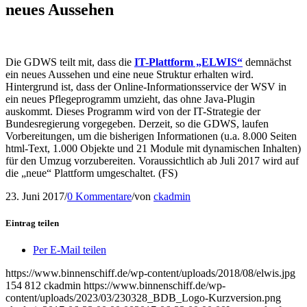
neues Aussehen
Die GDWS teilt mit, dass die
IT-Plattform „ELWIS“
demnächst
ein neues Aussehen und eine neue Struktur erhalten wird.
Hintergrund ist, dass der Online-Informationsservice der WSV in
ein neues Pflegeprogramm umzieht, das ohne Java-Plugin
auskommt. Dieses Programm wird von der IT-Strategie der
Bundesregierung vorgegeben. Derzeit, so die GDWS, laufen
Vorbereitungen, um die bisherigen Informationen (u.a. 8.000 Seiten
html-Text, 1.000 Objekte und 21 Module mit dynamischen Inhalten)
für den Umzug vorzubereiten. Voraussichtlich ab Juli 2017 wird auf
die „neue“ Plattform umgeschaltet. (FS)
23. Juni 2017
/
0 Kommentare
/
von
ckadmin
Eintrag teilen
Per E-Mail teilen
https://www.binnenschiff.de/wp-content/uploads/2018/08/elwis.jpg
154
812
ckadmin
https://www.binnenschiff.de/wp-
content/uploads/2023/03/230328_BDB_Logo-Kurzversion.png