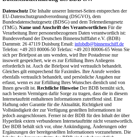
Datenschutz
Die Inhalte unserer Internet-Seiten entsprechen der
EU-Datenschutzgrundverordnung (DSGVO), dem
Bundesdatenschutzgesetz (BDSG) und dem Telemediengesetz
(TMG).
Name und Anschrift des Verantwortlichen
Für die
Verarbeitung Ihrer personenbezogenen Daten verantwortlich ist:
Bundesverband der Deutschen Binnenschifffahrt e.V. (BDB)
Dammstr. 26 47119 Duisburg Email:
infobdb@binnenschiff.de
Telefon: +49 203 80006-50 Telefax: +49 203 80006-65 Wenn Sie
sich per Briefpost an uns wenden, wird Ihre Postadresse nur
insoweit gespeichert, wie es zur Erfüllung Ihres Anliegens
erforderlich ist. Auch die Briefpost wird vertraulich behandelt.
Gleiches gilt entsprechend für Faximiles. Ihre Anrufe werden
ebenfalls vertraulich behandelt, und persönliche Angaben nur
erfasst, wenn es zur Erfüllung Ihres Wunsches dienlich und von
Ihnen gewollt ist.
Rechtliche Hinweise
Der BDB bemüht sich,
nach bestem Vermögen dafür Sorge zu tragen, dass die in diesem
Internetauftritt enthaltenen Informationen zutreffend sind. Eine
Haftung oder Garantie für die Aktualität, Richtigkeit und
Vollständigkeit der zur Verfügung gestellten Informationen ist
jedoch ausgeschlossen. Ferner ist der BDB für den Inhalt der über
Hyperlink extern verbundenen Internetauftritte nicht verantwortlich.
Der BDB behält sich vor, ohne Ankündigung, Änderungen oder
Ergänzungen der bereitgestellten Informationen vorzunehmen. Die