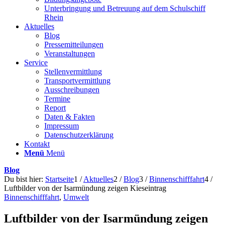
Unterbringung und Betreuung auf dem Schulschiff
Rhein
Aktuelles
Blog
Pressemitteilungen
Veranstaltungen
Service
Stellenvermittlung
Transportvermittlung
Ausschreibungen
Termine
Report
Daten & Fakten
Impressum
Datenschutzerklärung
Kontakt
Menü
Menü
Blog
Du bist hier:
Startseite
1
/
Aktuelles
2
/
Blog
3
/
Binnenschifffahrt
4
/
Luftbilder von der Isarmündung zeigen Kieseintrag
Binnenschifffahrt
,
Umwelt
Luftbilder von der Isarmündung zeigen