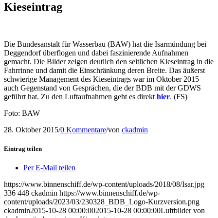
Kieseintrag
Die Bundesanstalt für Wasserbau (BAW) hat die Isarmündung bei
Deggendorf überflogen und dabei faszinierende Aufnahmen
gemacht. Die Bilder zeigen deutlich den seitlichen Kieseintrag in die
Fahrrinne und damit die Einschränkung deren Breite. Das äußerst
schwierige Management des Kieseintrags war im Oktober 2015
auch Gegenstand von Gesprächen, die der BDB mit der GDWS
geführt hat. Zu den Luftaufnahmen geht es direkt
hier
.
(FS)
Foto: BAW
28. Oktober 2015
/
0 Kommentare
/
von
ckadmin
Eintrag teilen
Per E-Mail teilen
https://www.binnenschiff.de/wp-content/uploads/2018/08/Isar.jpg
336
448
ckadmin
https://www.binnenschiff.de/wp-
content/uploads/2023/03/230328_BDB_Logo-Kurzversion.png
ckadmin
2015-10-28 00:00:00
2015-10-28 00:00:00
Luftbilder von