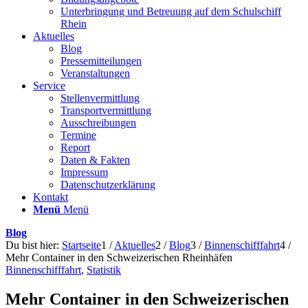
Unterbringung und Betreuung auf dem Schulschiff
Rhein
Aktuelles
Blog
Pressemitteilungen
Veranstaltungen
Service
Stellenvermittlung
Transportvermittlung
Ausschreibungen
Termine
Report
Daten & Fakten
Impressum
Datenschutzerklärung
Kontakt
Menü
Menü
Blog
Du bist hier:
Startseite
1
/
Aktuelles
2
/
Blog
3
/
Binnenschifffahrt
4
/
Mehr Container in den Schweizerischen Rheinhäfen
Binnenschifffahrt
,
Statistik
Mehr Container in den Schweizerischen