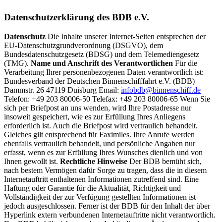
Datenschutzerklärung des BDB e.V.
Datenschutz
Die Inhalte unserer Internet-Seiten entsprechen der
EU-Datenschutzgrundverordnung (DSGVO), dem
Bundesdatenschutzgesetz (BDSG) und dem Telemediengesetz
(TMG).
Name und Anschrift des Verantwortlichen
Für die
Verarbeitung Ihrer personenbezogenen Daten verantwortlich ist:
Bundesverband der Deutschen Binnenschifffahrt e.V. (BDB)
Dammstr. 26 47119 Duisburg Email:
infobdb@binnenschiff.de
Telefon: +49 203 80006-50 Telefax: +49 203 80006-65 Wenn Sie
sich per Briefpost an uns wenden, wird Ihre Postadresse nur
insoweit gespeichert, wie es zur Erfüllung Ihres Anliegens
erforderlich ist. Auch die Briefpost wird vertraulich behandelt.
Gleiches gilt entsprechend für Faximiles. Ihre Anrufe werden
ebenfalls vertraulich behandelt, und persönliche Angaben nur
erfasst, wenn es zur Erfüllung Ihres Wunsches dienlich und von
Ihnen gewollt ist.
Rechtliche Hinweise
Der BDB bemüht sich,
nach bestem Vermögen dafür Sorge zu tragen, dass die in diesem
Internetauftritt enthaltenen Informationen zutreffend sind. Eine
Haftung oder Garantie für die Aktualität, Richtigkeit und
Vollständigkeit der zur Verfügung gestellten Informationen ist
jedoch ausgeschlossen. Ferner ist der BDB für den Inhalt der über
Hyperlink extern verbundenen Internetauftritte nicht verantwortlich.