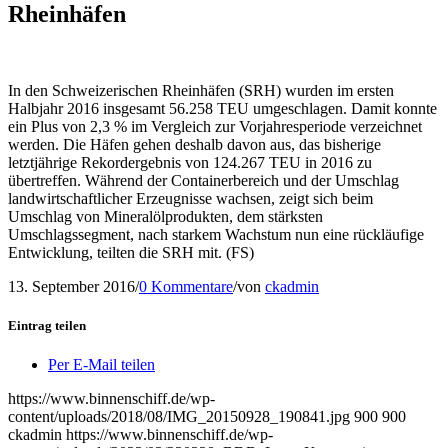
Rheinhäfen
In den Schweizerischen Rheinhäfen (SRH) wurden im ersten
Halbjahr 2016 insgesamt 56.258 TEU umgeschlagen. Damit konnte
ein Plus von 2,3 % im Vergleich zur Vorjahresperiode verzeichnet
werden. Die Häfen gehen deshalb davon aus, das bisherige
letztjährige Rekordergebnis von 124.267 TEU in 2016 zu
übertreffen. Während der Containerbereich und der Umschlag
landwirtschaftlicher Erzeugnisse wachsen, zeigt sich beim
Umschlag von Mineralölprodukten, dem stärksten
Umschlagssegment, nach starkem Wachstum nun eine rückläufige
Entwicklung, teilten die SRH mit. (FS)
13. September 2016
/
0 Kommentare
/
von
ckadmin
Eintrag teilen
Per E-Mail teilen
https://www.binnenschiff.de/wp-
content/uploads/2018/08/IMG_20150928_190841.jpg
900
900
ckadmin
https://www.binnenschiff.de/wp-