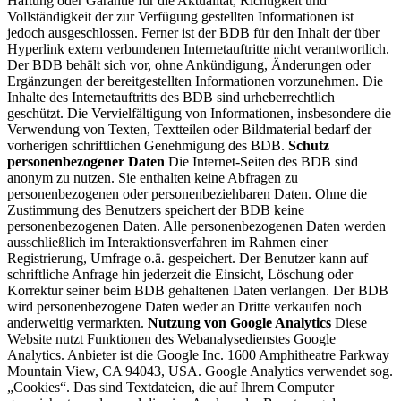
Haftung oder Garantie für die Aktualität, Richtigkeit und
Vollständigkeit der zur Verfügung gestellten Informationen ist
jedoch ausgeschlossen. Ferner ist der BDB für den Inhalt der über
Hyperlink extern verbundenen Internetauftritte nicht verantwortlich.
Der BDB behält sich vor, ohne Ankündigung, Änderungen oder
Ergänzungen der bereitgestellten Informationen vorzunehmen. Die
Inhalte des Internetauftritts des BDB sind urheberrechtlich
geschützt. Die Vervielfältigung von Informationen, insbesondere die
Verwendung von Texten, Textteilen oder Bildmaterial bedarf der
vorherigen schriftlichen Genehmigung des BDB.
Schutz
personenbezogener Daten
Die Internet-Seiten des BDB sind
anonym zu nutzen. Sie enthalten keine Abfragen zu
personenbezogenen oder personenbeziehbaren Daten. Ohne die
Zustimmung des Benutzers speichert der BDB keine
personenbezogenen Daten. Alle personenbezogenen Daten werden
ausschließlich im Interaktionsverfahren im Rahmen einer
Registrierung, Umfrage o.ä. gespeichert. Der Benutzer kann auf
schriftliche Anfrage hin jederzeit die Einsicht, Löschung oder
Korrektur seiner beim BDB gehaltenen Daten verlangen. Der BDB
wird personenbezogene Daten weder an Dritte verkaufen noch
anderweitig vermarkten.
Nutzung von Google Analytics
Diese
Website nutzt Funktionen des Webanalysedienstes Google
Analytics. Anbieter ist die Google Inc. 1600 Amphitheatre Parkway
Mountain View, CA 94043, USA. Google Analytics verwendet sog.
„Cookies“. Das sind Textdateien, die auf Ihrem Computer