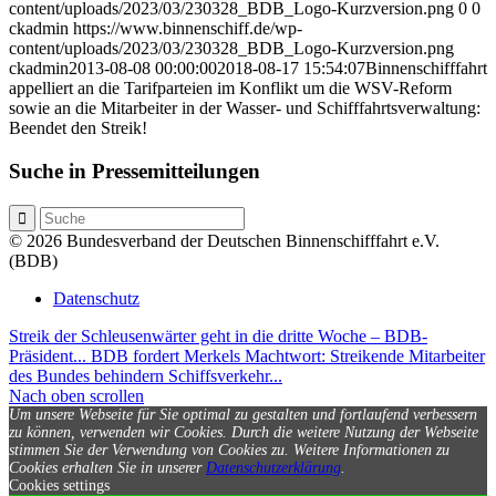
content/uploads/2023/03/230328_BDB_Logo-Kurzversion.png
0
0
ckadmin
https://www.binnenschiff.de/wp-
content/uploads/2023/03/230328_BDB_Logo-Kurzversion.png
ckadmin
2013-08-08 00:00:00
2018-08-17 15:54:07
Binnenschifffahrt
appelliert an die Tarifparteien im Konflikt um die WSV-Reform
sowie an die Mitarbeiter in der Wasser- und Schifffahrtsverwaltung:
Beendet den Streik!
Suche in Pressemitteilungen
© 2026 Bundesverband der Deutschen Binnenschifffahrt e.V.
(BDB)
Datenschutz
Streik der Schleusenwärter geht in die dritte Woche – BDB-
Präsident...
BDB fordert Merkels Machtwort: Streikende Mitarbeiter
des Bundes behindern Schiffsverkehr...
Nach oben scrollen
Um unsere Webseite für Sie optimal zu gestalten und fortlaufend verbessern
zu können, verwenden wir Cookies. Durch die weitere Nutzung der Webseite
stimmen Sie der Verwendung von Cookies zu.
Weitere Informationen zu
Cookies erhalten Sie in unserer
Datenschutzerklärung
.
Cookies settings