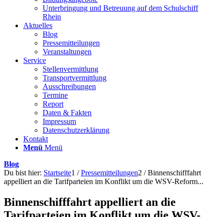
Unterbringung und Betreuung auf dem Schulschiff
Rhein
Aktuelles
Blog
Pressemitteilungen
Veranstaltungen
Service
Stellenvermittlung
Transportvermittlung
Ausschreibungen
Termine
Report
Daten & Fakten
Impressum
Datenschutzerklärung
Kontakt
Menü
Menü
Blog
Du bist hier:
Startseite
1
/
Pressemitteilungen
2
/
Binnenschifffahrt
appelliert an die Tarifparteien im Konflikt um die WSV-Reform...
Binnenschifffahrt appelliert an die
Tarifparteien im Konflikt um die WSV-