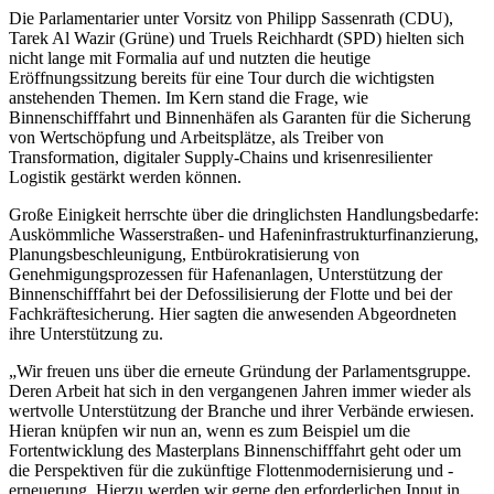
Die Parlamentarier unter Vorsitz von Philipp Sassenrath (CDU),
Tarek Al Wazir (Grüne) und Truels Reichhardt (SPD) hielten sich
nicht lange mit Formalia auf und nutzten die heutige
Eröffnungssitzung bereits für eine Tour durch die wichtigsten
anstehenden Themen. Im Kern stand die Frage, wie
Binnenschifffahrt und Binnenhäfen als Garanten für die Sicherung
von Wertschöpfung und Arbeitsplätze, als Treiber von
Transformation, digitaler Supply-Chains und krisenresilienter
Logistik gestärkt werden können.
Große Einigkeit herrschte über die dringlichsten Handlungsbedarfe:
Auskömmliche Wasserstraßen- und Hafeninfrastrukturfinanzierung,
Planungsbeschleunigung, Entbürokratisierung von
Genehmigungsprozessen für Hafenanlagen, Unterstützung der
Binnenschifffahrt bei der Defossilisierung der Flotte und bei der
Fachkräftesicherung. Hier sagten die anwesenden Abgeordneten
ihre Unterstützung zu.
„Wir freuen uns über die erneute Gründung der Parlamentsgruppe.
Deren Arbeit hat sich in den vergangenen Jahren immer wieder als
wertvolle Unterstützung der Branche und ihrer Verbände erwiesen.
Hieran knüpfen wir nun an, wenn es zum Beispiel um die
Fortentwicklung des Masterplans Binnenschifffahrt geht oder um
die Perspektiven für die zukünftige Flottenmodernisierung und -
erneuerung. Hierzu werden wir gerne den erforderlichen Input in