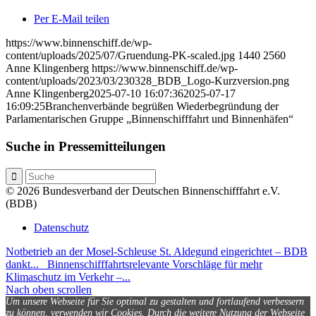
Per E-Mail teilen
https://www.binnenschiff.de/wp-
content/uploads/2025/07/Gruendung-PK-scaled.jpg
1440
2560
Anne Klingenberg
https://www.binnenschiff.de/wp-
content/uploads/2023/03/230328_BDB_Logo-Kurzversion.png
Anne Klingenberg
2025-07-10 16:07:36
2025-07-17
16:09:25
Branchenverbände begrüßen Wiederbegründung der
Parlamentarischen Gruppe „Binnenschifffahrt und Binnenhäfen“
Suche in Pressemitteilungen
© 2026 Bundesverband der Deutschen Binnenschifffahrt e.V.
(BDB)
Datenschutz
Notbetrieb an der Mosel-Schleuse St. Aldegund eingerichtet – BDB
dankt...
Binnenschifffahrtsrelevante Vorschläge für mehr
Klimaschutz im Verkehr –...
Nach oben scrollen
Um unsere Webseite für Sie optimal zu gestalten und fortlaufend verbessern
zu können, verwenden wir Cookies. Durch die weitere Nutzung der Webseite