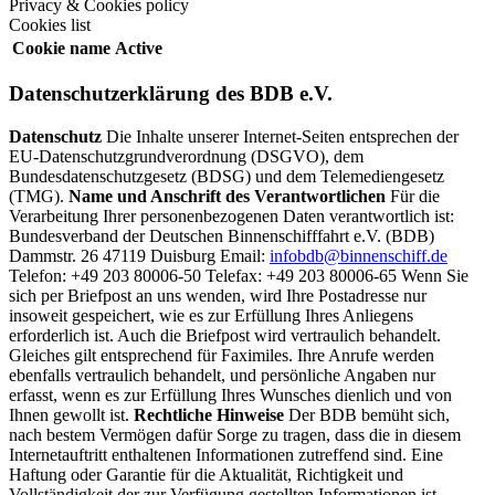
Privacy & Cookies policy
Cookies list
Cookie name
Active
Datenschutzerklärung des BDB e.V.
Datenschutz
Die Inhalte unserer Internet-Seiten entsprechen der
EU-Datenschutzgrundverordnung (DSGVO), dem
Bundesdatenschutzgesetz (BDSG) und dem Telemediengesetz
(TMG).
Name und Anschrift des Verantwortlichen
Für die
Verarbeitung Ihrer personenbezogenen Daten verantwortlich ist:
Bundesverband der Deutschen Binnenschifffahrt e.V. (BDB)
Dammstr. 26 47119 Duisburg Email:
infobdb@binnenschiff.de
Telefon: +49 203 80006-50 Telefax: +49 203 80006-65 Wenn Sie
sich per Briefpost an uns wenden, wird Ihre Postadresse nur
insoweit gespeichert, wie es zur Erfüllung Ihres Anliegens
erforderlich ist. Auch die Briefpost wird vertraulich behandelt.
Gleiches gilt entsprechend für Faximiles. Ihre Anrufe werden
ebenfalls vertraulich behandelt, und persönliche Angaben nur
erfasst, wenn es zur Erfüllung Ihres Wunsches dienlich und von
Ihnen gewollt ist.
Rechtliche Hinweise
Der BDB bemüht sich,
nach bestem Vermögen dafür Sorge zu tragen, dass die in diesem
Internetauftritt enthaltenen Informationen zutreffend sind. Eine
Haftung oder Garantie für die Aktualität, Richtigkeit und
Vollständigkeit der zur Verfügung gestellten Informationen ist