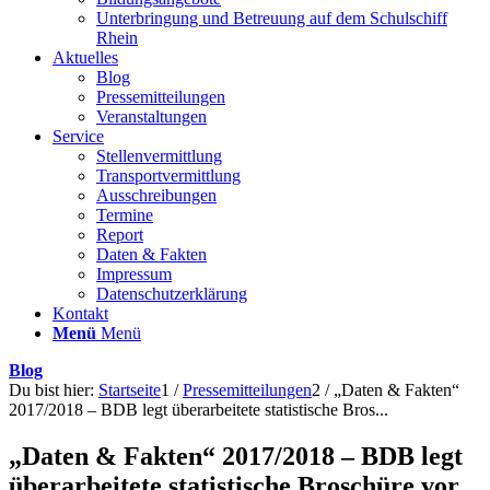
Unterbringung und Betreuung auf dem Schulschiff
Rhein
Aktuelles
Blog
Pressemitteilungen
Veranstaltungen
Service
Stellenvermittlung
Transportvermittlung
Ausschreibungen
Termine
Report
Daten & Fakten
Impressum
Datenschutzerklärung
Kontakt
Menü
Menü
Blog
Du bist hier:
Startseite
1
/
Pressemitteilungen
2
/
„Daten & Fakten“
2017/2018 – BDB legt überarbeitete statistische Bros...
„Daten & Fakten“ 2017/2018 – BDB legt
überarbeitete statistische Broschüre vor