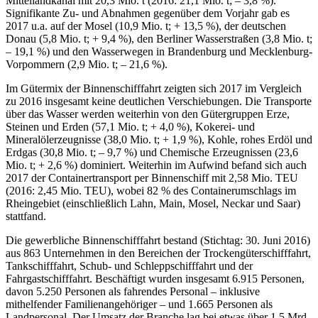
Mittellandkanal mit 20,3 Mio. t (2016: 21,1 Mio. t; – 3,8 %).
Signifikante Zu- und Abnahmen gegenüber dem Vorjahr gab es
2017 u.a. auf der Mosel (10,9 Mio. t; + 13,5 %), der deutschen
Donau (5,8 Mio. t; + 9,4 %), den Berliner Wasserstraßen (3,8 Mio. t;
– 19,1 %) und den Wasserwegen in Brandenburg und Mecklenburg-
Vorpommern (2,9 Mio. t; – 21,6 %).
Im Gütermix der Binnenschifffahrt zeigten sich 2017 im Vergleich
zu 2016 insgesamt keine deutlichen Verschiebungen. Die Transporte
über das Wasser werden weiterhin von den Gütergruppen Erze,
Steinen und Erden (57,1 Mio. t; + 4,0 %), Kokerei- und
Mineralölerzeugnisse (38,0 Mio. t; + 1,9 %), Kohle, rohes Erdöl und
Erdgas (30,8 Mio. t; – 9,7 %) und Chemische Erzeugnissen (23,6
Mio. t; + 2,6 %) dominiert. Weiterhin im Aufwind befand sich auch
2017 der Containertransport per Binnenschiff mit 2,58 Mio. TEU
(2016: 2,45 Mio. TEU), wobei 82 % des Containerumschlags im
Rheingebiet (einschließlich Lahn, Main, Mosel, Neckar und Saar)
stattfand.
Die gewerbliche Binnenschifffahrt bestand (Stichtag: 30. Juni 2016)
aus 863 Unternehmen in den Bereichen der Trockengüterschifffahrt,
Tankschifffahrt, Schub- und Schleppschifffahrt und der
Fahrgastschifffahrt. Beschäftigt wurden insgesamt 6.915 Personen,
davon 5.250 Personen als fahrendes Personal – inklusive
mithelfender Familienangehöriger – und 1.665 Personen als
Landpersonal. Der Umsatz der Branche lag bei etwas über 1,5 Mrd.