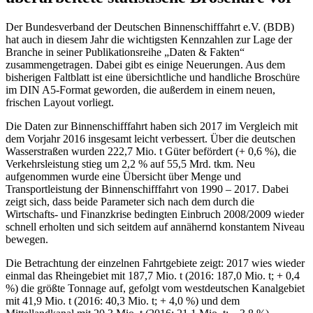
Der Bundesverband der Deutschen Binnenschifffahrt e.V. (BDB)
hat auch in diesem Jahr die wichtigsten Kennzahlen zur Lage der
Branche in seiner Publikationsreihe „Daten & Fakten“
zusammengetragen. Dabei gibt es einige Neuerungen. Aus dem
bisherigen Faltblatt ist eine übersichtliche und handliche Broschüre
im DIN A5-Format geworden, die außerdem in einem neuen,
frischen Layout vorliegt.
Die Daten zur Binnenschifffahrt haben sich 2017 im Vergleich mit
dem Vorjahr 2016 insgesamt leicht verbessert. Über die deutschen
Wasserstraßen wurden 222,7 Mio. t Güter befördert (+ 0,6 %), die
Verkehrsleistung stieg um 2,2 % auf 55,5 Mrd. tkm. Neu
aufgenommen wurde eine Übersicht über Menge und
Transportleistung der Binnenschifffahrt von 1990 – 2017. Dabei
zeigt sich, dass beide Parameter sich nach dem durch die
Wirtschafts- und Finanzkrise bedingten Einbruch 2008/2009 wieder
schnell erholten und sich seitdem auf annähernd konstantem Niveau
bewegen.
Die Betrachtung der einzelnen Fahrtgebiete zeigt: 2017 wies wieder
einmal das Rheingebiet mit 187,7 Mio. t (2016: 187,0 Mio. t; + 0,4
%) die größte Tonnage auf, gefolgt vom westdeutschen Kanalgebiet
mit 41,9 Mio. t (2016: 40,3 Mio. t; + 4,0 %) und dem