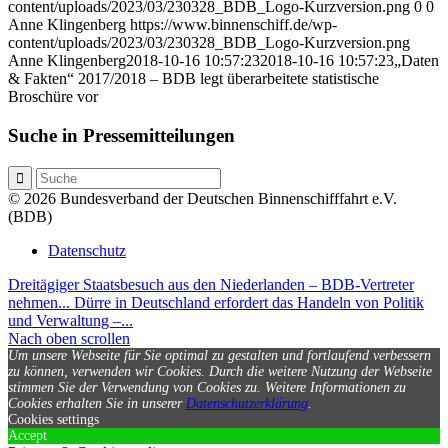
content/uploads/2023/03/230328_BDB_Logo-Kurzversion.png
0
0
Anne Klingenberg
https://www.binnenschiff.de/wp-
content/uploads/2023/03/230328_BDB_Logo-Kurzversion.png
Anne Klingenberg
2018-10-16 10:57:23
2018-10-16 10:57:23
„Daten
& Fakten“ 2017/2018 – BDB legt überarbeitete statistische
Broschüre vor
Suche in Pressemitteilungen
© 2026 Bundesverband der Deutschen Binnenschifffahrt e.V.
(BDB)
Datenschutz
Dreitägiger Staatsbesuch aus den Niederlanden – BDB-Vertreter
nehmen...
Dürre in Deutschland erfordert das Handeln von Politik
und Verwaltung –...
Nach oben scrollen
Um unsere Webseite für Sie optimal zu gestalten und fortlaufend verbessern
zu können, verwenden wir Cookies. Durch die weitere Nutzung der Webseite
stimmen Sie der Verwendung von Cookies zu.
Weitere Informationen zu
Cookies erhalten Sie in unserer
Datenschutzerklärung
.
Cookies settings
Accept