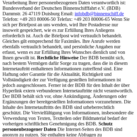
Verarbeitung Ihrer personenbezogenen Daten verantwortlich ist:
Bundesverband der Deutschen Binnenschifffahrt e.V. (BDB)
Dammstr. 26 47119 Duisburg Email:
infobdb@binnenschiff.de
Telefon: +49 203 80006-50 Telefax: +49 203 80006-65 Wenn Sie
sich per Briefpost an uns wenden, wird Ihre Postadresse nur
insoweit gespeichert, wie es zur Erfüllung Ihres Anliegens
erforderlich ist. Auch die Briefpost wird vertraulich behandelt.
Gleiches gilt entsprechend für Faximiles. Ihre Anrufe werden
ebenfalls vertraulich behandelt, und persönliche Angaben nur
erfasst, wenn es zur Erfüllung Ihres Wunsches dienlich und von
Ihnen gewollt ist.
Rechtliche Hinweise
Der BDB bemüht sich,
nach bestem Vermögen dafür Sorge zu tragen, dass die in diesem
Internetauftritt enthaltenen Informationen zutreffend sind. Eine
Haftung oder Garantie für die Aktualität, Richtigkeit und
Vollständigkeit der zur Verfügung gestellten Informationen ist
jedoch ausgeschlossen. Ferner ist der BDB für den Inhalt der über
Hyperlink extern verbundenen Internetauftritte nicht verantwortlich.
Der BDB behält sich vor, ohne Ankündigung, Änderungen oder
Ergänzungen der bereitgestellten Informationen vorzunehmen. Die
Inhalte des Internetauftritts des BDB sind urheberrechtlich
geschützt. Die Vervielfältigung von Informationen, insbesondere die
Verwendung von Texten, Textteilen oder Bildmaterial bedarf der
vorherigen schriftlichen Genehmigung des BDB.
Schutz
personenbezogener Daten
Die Internet-Seiten des BDB sind
anonym zu nutzen. Sie enthalten keine Abfragen zu