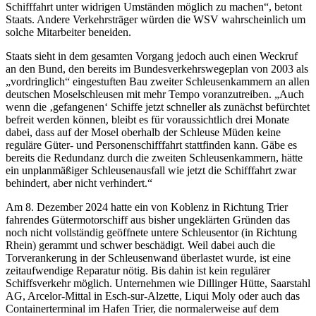
Schifffahrt unter widrigen Umständen möglich zu machen“, betont
Staats. Andere Verkehrsträger würden die WSV wahrscheinlich um
solche Mitarbeiter beneiden.
Staats sieht in dem gesamten Vorgang jedoch auch einen Weckruf
an den Bund, den bereits im Bundesverkehrswegeplan von 2003 als
„vordringlich“ eingestuften Bau zweiter Schleusenkammern an allen
deutschen Moselschleusen mit mehr Tempo voranzutreiben. „Auch
wenn die ‚gefangenen‘ Schiffe jetzt schneller als zunächst befürchtet
befreit werden können, bleibt es für voraussichtlich drei Monate
dabei, dass auf der Mosel oberhalb der Schleuse Müden keine
reguläre Güter- und Personenschifffahrt stattfinden kann. Gäbe es
bereits die Redundanz durch die zweiten Schleusenkammern, hätte
ein unplanmäßiger Schleusenausfall wie jetzt die Schifffahrt zwar
behindert, aber nicht verhindert.“
Am 8. Dezember 2024 hatte ein von Koblenz in Richtung Trier
fahrendes Gütermotorschiff aus bisher ungeklärten Gründen das
noch nicht vollständig geöffnete untere Schleusentor (in Richtung
Rhein) gerammt und schwer beschädigt. Weil dabei auch die
Torverankerung in der Schleusenwand überlastet wurde, ist eine
zeitaufwendige Reparatur nötig. Bis dahin ist kein regulärer
Schiffsverkehr möglich. Unternehmen wie Dillinger Hütte, Saarstahl
AG, Arcelor-Mittal in Esch-sur-Alzette, Liqui Moly oder auch das
Containerterminal im Hafen Trier, die normalerweise auf dem