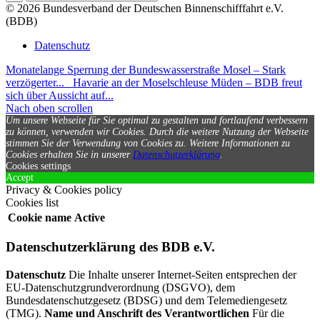
© 2026 Bundesverband der Deutschen Binnenschifffahrt e.V.
(BDB)
Datenschutz
Monatelange Sperrung der Bundeswasserstraße Mosel – Stark
verzögerter...
Havarie an der Moselschleuse Müden – BDB freut
sich über Aussicht auf...
Nach oben scrollen
Um unsere Webseite für Sie optimal zu gestalten und fortlaufend verbessern
zu können, verwenden wir Cookies. Durch die weitere Nutzung der Webseite
stimmen Sie der Verwendung von Cookies zu.
Weitere Informationen zu
Cookies erhalten Sie in unserer
Datenschutzerklärung
.
Cookies settings
Accept
Privacy & Cookies policy
Cookies list
Cookie name
Active
Datenschutzerklärung des BDB e.V.
Datenschutz
Die Inhalte unserer Internet-Seiten entsprechen der
EU-Datenschutzgrundverordnung (DSGVO), dem
Bundesdatenschutzgesetz (BDSG) und dem Telemediengesetz
(TMG).
Name und Anschrift des Verantwortlichen
Für die