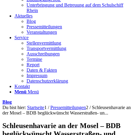
Unterbringung und Betreuung auf dem Schulschiff
Rhein
Aktuelles
Blog
Pressemitteilungen
Veranstaltungen
Service
Stellenvermittlung
Transportvermittlung
Ausschreibungen
Termine
Report
Daten & Fakten
Impressum
Datenschutzerklärung
Kontakt
Menü
Menü
Blog
Du bist hier:
Startseite
1
/
Pressemitteilungen
2
/
Schleusenhavarie an
der Mosel – BDB beglückwünscht Wasserstraßen- un...
Schleusenhavarie an der Mosel – BDB
beglückwünscht Wasserstraßen- und