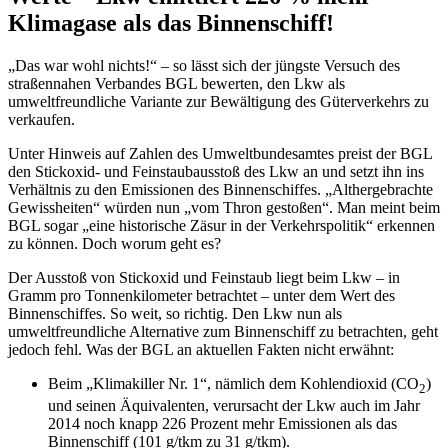
Klimagase als das Binnenschiff!
„Das war wohl nichts!“ – so lässt sich der jüngste Versuch des
straßennahen Verbandes BGL bewerten, den Lkw als
umweltfreundliche Variante zur Bewältigung des Güterverkehrs zu
verkaufen.
Unter Hinweis auf Zahlen des Umweltbundesamtes preist der BGL
den Stickoxid- und Feinstaubausstoß des Lkw an und setzt ihn ins
Verhältnis zu den Emissionen des Binnenschiffes. „Althergebrachte
Gewissheiten“ würden nun „vom Thron gestoßen“. Man meint beim
BGL sogar „eine historische Zäsur in der Verkehrspolitik“ erkennen
zu können. Doch worum geht es?
Der Ausstoß von Stickoxid und Feinstaub liegt beim Lkw – in
Gramm pro Tonnenkilometer betrachtet – unter dem Wert des
Binnenschiffes. So weit, so richtig. Den Lkw nun als
umweltfreundliche Alternative zum Binnenschiff zu betrachten, geht
jedoch fehl. Was der BGL an aktuellen Fakten nicht erwähnt:
Beim „Klimakiller Nr. 1“, nämlich dem Kohlendioxid (CO
)
2
und seinen Äquivalenten, verursacht der Lkw auch im Jahr
2014 noch knapp 226 Prozent mehr Emissionen als das
Binnenschiff (101 g/tkm zu 31 g/tkm).