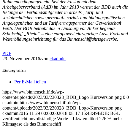
Rahmenbedingungen ein. Seit der Fusion mit dem
Arbeitgeberverband (AdB) im Jahr 2013 vertritt der BDB auch die
Belange der Verbandsmitglieder in arbeits-, tarif- und
sozialrechtlichen sowie personal-, sozial- und bildungspolitischen
Angelegenheiten und ist Tarifvertragspartner der Gewerkschaft
Verdi. Der BDB betreibt das in Duisburg vor Anker liegende
Schulschiff „Rhein“ – eine europaweit einzigartige Aus-, Fort- und
Weiterbildungseinrichtung für das Binnenschifffahrtsgewerbe.
PDF
29. November 2016
/
von
ckadmin
Eintrag teilen
Per E-Mail teilen
https://www.binnenschiff.de/wp-
content/uploads/2023/03/230328_BDB_Logo-Kurzversion.png
0
0
ckadmin
https://www.binnenschiff.de/wp-
content/uploads/2023/03/230328_BDB_Logo-Kurzversion.png
ckadmin
2016-11-29 00:00:00
2018-08-17 15:48:49
BDB: BGL
veröffentlicht unvollständige Werte – Lkw emittiert 226 % mehr
Klimagase als das Binnenschiff!