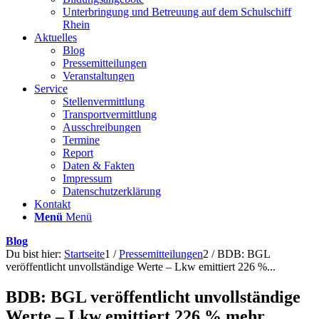
Unterbringung und Betreuung auf dem Schulschiff
Rhein
Aktuelles
Blog
Pressemitteilungen
Veranstaltungen
Service
Stellenvermittlung
Transportvermittlung
Ausschreibungen
Termine
Report
Daten & Fakten
Impressum
Datenschutzerklärung
Kontakt
Menü
Menü
Blog
Du bist hier:
Startseite
1
/
Pressemitteilungen
2
/
BDB: BGL
veröffentlicht unvollständige Werte – Lkw emittiert 226 %...
BDB: BGL veröffentlicht unvollständige
Werte – Lkw emittiert 226 % mehr