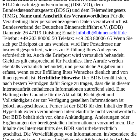
EU-Datenschutzgrundverordnung (DSGVO), dem
Bundesdatenschutzgesetz (BDSG) und dem Telemediengesetz
(TMG).
Name und Anschrift des Verantwortlichen
Für die
Verarbeitung Ihrer personenbezogenen Daten verantwortlich ist:
Bundesverband der Deutschen Binnenschifffahrt e.V. (BDB)
Dammstr. 26 47119 Duisburg Email:
infobdb@binnenschiff.de
Telefon: +49 203 80006-50 Telefax: +49 203 80006-65 Wenn Sie
sich per Briefpost an uns wenden, wird Ihre Postadresse nur
insoweit gespeichert, wie es zur Erfüllung Ihres Anliegens
erforderlich ist. Auch die Briefpost wird vertraulich behandelt.
Gleiches gilt entsprechend für Faximiles. Ihre Anrufe werden
ebenfalls vertraulich behandelt, und persönliche Angaben nur
erfasst, wenn es zur Erfüllung Ihres Wunsches dienlich und von
Ihnen gewollt ist.
Rechtliche Hinweise
Der BDB bemüht sich,
nach bestem Vermögen dafür Sorge zu tragen, dass die in diesem
Internetauftritt enthaltenen Informationen zutreffend sind. Eine
Haftung oder Garantie für die Aktualität, Richtigkeit und
Vollständigkeit der zur Verfügung gestellten Informationen ist
jedoch ausgeschlossen. Ferner ist der BDB für den Inhalt der über
Hyperlink extern verbundenen Internetauftritte nicht verantwortlich.
Der BDB behält sich vor, ohne Ankündigung, Änderungen oder
Ergänzungen der bereitgestellten Informationen vorzunehmen. Die
Inhalte des Internetauftritts des BDB sind urheberrechtlich
geschützt. Die Vervielfältigung von Informationen, insbesondere die
Verwendung von Texten, Textteilen oder Bildmaterial bedarf der