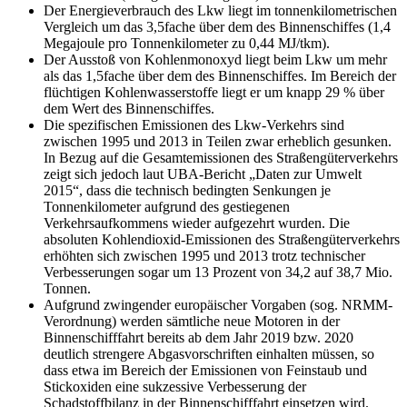
Der Energieverbrauch des Lkw liegt im tonnenkilometrischen
Vergleich um das 3,5fache über dem des Binnenschiffes (1,4
Megajoule pro Tonnenkilometer zu 0,44 MJ/tkm).
Der Ausstoß von Kohlenmonoxyd liegt beim Lkw um mehr
als das 1,5fache über dem des Binnenschiffes. Im Bereich der
flüchtigen Kohlenwasserstoffe liegt er um knapp 29 % über
dem Wert des Binnenschiffes.
Die spezifischen Emissionen des Lkw-Verkehrs sind
zwischen 1995 und 2013 in Teilen zwar erheblich gesunken.
In Bezug auf die Gesamtemissionen des Straßengüterverkehrs
zeigt sich jedoch laut UBA-Bericht „Daten zur Umwelt
2015“, dass die technisch bedingten Senkungen je
Tonnenkilometer aufgrund des gestiegenen
Verkehrsaufkommens wieder aufgezehrt wurden. Die
absoluten Kohlendioxid-Emissionen des Straßengüterverkehrs
erhöhten sich zwischen 1995 und 2013 trotz technischer
Verbesserungen sogar um 13 Prozent von 34,2 auf 38,7 Mio.
Tonnen.
Aufgrund zwingender europäischer Vorgaben (sog. NRMM-
Verordnung) werden sämtliche neue Motoren in der
Binnenschifffahrt bereits ab dem Jahr 2019 bzw. 2020
deutlich strengere Abgasvorschriften einhalten müssen, so
dass etwa im Bereich der Emissionen von Feinstaub und
Stickoxiden eine sukzessive Verbesserung der
Schadstoffbilanz in der Binnenschifffahrt einsetzen wird.