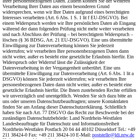
Ihrer personenbezogenen Daten. Zudem können Sie der weiteren
Verarbeitung Ihrer Daten aus einem besonderen Grund
widersprechen, wenn wir Ihre Daten aufgrund eines berechtigten
Interesses verarbeiten (Art. 6 Abs. 1 S. 1 lit f EU-DSGVO). Bei
einem Widerspruch werden wir Ihre persönlichen Daten ab Eingang
während der dann folgenden Prüfung nicht mehr weiter verarbeiten
und nach Abschluss der Prüfung – bei berechtigtem Widerspruch –
löschen (§ 36 BDSG, Art. 21 EU-DSGVO). Eine uns übermittelte
Einwilligung zur Datenverarbeitung können Sie jederzeit
widerrufen; wir verarbeiten Ihre personenbezogenen Daten dann
nicht weiter, außer es besteht eine gesetzliche Erlaubnis hierfür. Ein
Widerspruch oder Widerruf lässt die Zulässigkeit der
Datenverarbeitung in der Vergangenheit unberührt. Eine uns
übermittelte Einwilligung zur Datenverarbeitung (Art. 6 Abs. 1 lit a
DSGVO) können Sie jederzeit widerrufen; wir verarbeiten Ihre
personenbezogenen Daten dann nicht weiter, außer es besteht eine
gesetzliche Erlaubnis hierfür. Die Ihnen zustehenden Rechte erfüllen
wir unverzüglich und unentgeltlich. Wenden Sie sich dazu bitte an
uns oder unseren Datenschutzbeauftragten; unsere Kontaktdaten
finden Sie am Anfang dieser Datenschutzerklärung. Schließlich
haben Sie nach Art. 77 DSGVO das Recht zur Beschwerde bei der
zuständigen Datenschutzbehörde: Land Nordrhein-Westfalen
Landesbeauftragte für Datenschutz und Informationsfreiheit
Nordrhein-Westfalen Postfach 20 04 44 40102 Düsseldorf Tel.: +49
211 38424-0 Fax: +49 211 38424-10 E-Mail:
poststelle@ldi.nrw.de