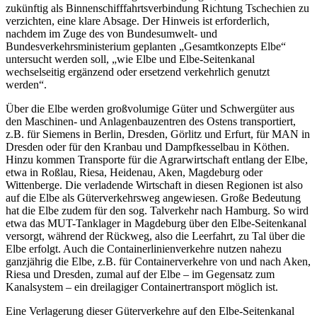
zukünftig als Binnenschifffahrtsverbindung Richtung Tschechien zu
verzichten, eine klare Absage. Der Hinweis ist erforderlich,
nachdem im Zuge des von Bundesumwelt- und
Bundesverkehrsministerium geplanten „Gesamtkonzepts Elbe“
untersucht werden soll, „wie Elbe und Elbe-Seitenkanal
wechselseitig ergänzend oder ersetzend verkehrlich genutzt
werden“.
Über die Elbe werden großvolumige Güter und Schwergüter aus
den Maschinen- und Anlagenbauzentren des Ostens transportiert,
z.B. für Siemens in Berlin, Dresden, Görlitz und Erfurt, für MAN in
Dresden oder für den Kranbau und Dampfkesselbau in Köthen.
Hinzu kommen Transporte für die Agrarwirtschaft entlang der Elbe,
etwa in Roßlau, Riesa, Heidenau, Aken, Magdeburg oder
Wittenberge. Die verladende Wirtschaft in diesen Regionen ist also
auf die Elbe als Güterverkehrsweg angewiesen. Große Bedeutung
hat die Elbe zudem für den sog. Talverkehr nach Hamburg. So wird
etwa das MUT-Tanklager in Magdeburg über den Elbe-Seitenkanal
versorgt, während der Rückweg, also die Leerfahrt, zu Tal über die
Elbe erfolgt. Auch die Containerlinienverkehre nutzen nahezu
ganzjährig die Elbe, z.B. für Containerverkehre von und nach Aken,
Riesa und Dresden, zumal auf der Elbe – im Gegensatz zum
Kanalsystem – ein dreilagiger Containertransport möglich ist.
Eine Verlagerung dieser Güterverkehre auf den Elbe-Seitenkanal