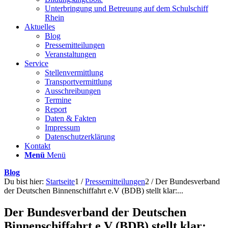
Unterbringung und Betreuung auf dem Schulschiff
Rhein
Aktuelles
Blog
Pressemitteilungen
Veranstaltungen
Service
Stellenvermittlung
Transportvermittlung
Ausschreibungen
Termine
Report
Daten & Fakten
Impressum
Datenschutzerklärung
Kontakt
Menü
Menü
Blog
Du bist hier:
Startseite
1
/
Pressemitteilungen
2
/
Der Bundesverband
der Deutschen Binnenschiffahrt e.V (BDB) stellt klar:...
Der Bundesverband der Deutschen
Binnenschiffahrt e.V (BDB) stellt klar: