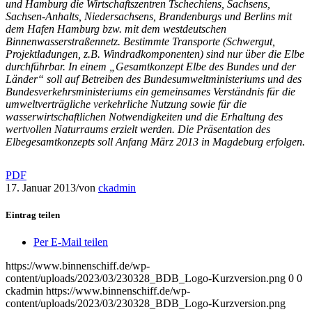
und Hamburg die Wirtschaftszentren Tschechiens, Sachsens,
Sachsen-Anhalts, Niedersachsens, Brandenburgs und Berlins mit
dem Hafen Hamburg bzw. mit dem westdeutschen
Binnenwasserstraßennetz. Bestimmte Transporte (Schwergut,
Projektladungen, z.B. Windradkomponenten) sind nur über die Elbe
durchführbar. In einem „Gesamtkonzept Elbe des Bundes und der
Länder“ soll auf Betreiben des Bundesumweltministeriums und des
Bundesverkehrsministeriums ein gemeinsames Verständnis für die
umweltverträgliche verkehrliche Nutzung sowie für die
wasserwirtschaftlichen Notwendigkeiten und die Erhaltung des
wertvollen Naturraums erzielt werden. Die Präsentation des
Elbegesamtkonzepts soll Anfang März 2013 in Magdeburg erfolgen.
PDF
17. Januar 2013
/
von
ckadmin
Eintrag teilen
Per E-Mail teilen
https://www.binnenschiff.de/wp-
content/uploads/2023/03/230328_BDB_Logo-Kurzversion.png
0
0
ckadmin
https://www.binnenschiff.de/wp-
content/uploads/2023/03/230328_BDB_Logo-Kurzversion.png