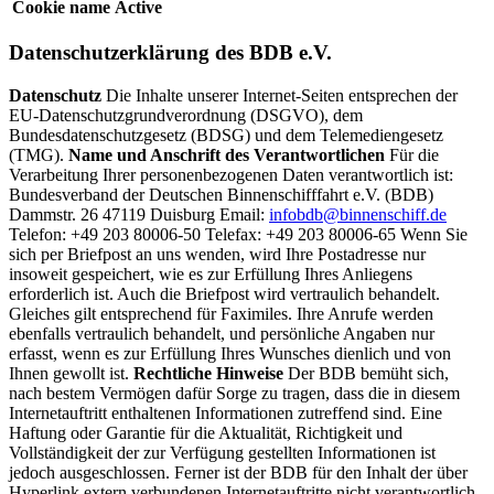
Cookie name
Active
Datenschutzerklärung des BDB e.V.
Datenschutz
Die Inhalte unserer Internet-Seiten entsprechen der
EU-Datenschutzgrundverordnung (DSGVO), dem
Bundesdatenschutzgesetz (BDSG) und dem Telemediengesetz
(TMG).
Name und Anschrift des Verantwortlichen
Für die
Verarbeitung Ihrer personenbezogenen Daten verantwortlich ist:
Bundesverband der Deutschen Binnenschifffahrt e.V. (BDB)
Dammstr. 26 47119 Duisburg Email:
infobdb@binnenschiff.de
Telefon: +49 203 80006-50 Telefax: +49 203 80006-65 Wenn Sie
sich per Briefpost an uns wenden, wird Ihre Postadresse nur
insoweit gespeichert, wie es zur Erfüllung Ihres Anliegens
erforderlich ist. Auch die Briefpost wird vertraulich behandelt.
Gleiches gilt entsprechend für Faximiles. Ihre Anrufe werden
ebenfalls vertraulich behandelt, und persönliche Angaben nur
erfasst, wenn es zur Erfüllung Ihres Wunsches dienlich und von
Ihnen gewollt ist.
Rechtliche Hinweise
Der BDB bemüht sich,
nach bestem Vermögen dafür Sorge zu tragen, dass die in diesem
Internetauftritt enthaltenen Informationen zutreffend sind. Eine
Haftung oder Garantie für die Aktualität, Richtigkeit und
Vollständigkeit der zur Verfügung gestellten Informationen ist
jedoch ausgeschlossen. Ferner ist der BDB für den Inhalt der über
Hyperlink extern verbundenen Internetauftritte nicht verantwortlich.