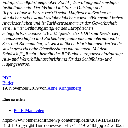
Fahrgastschifffahrt gegenüber Politik, Verwaltung und sonstigen
Institutionen ein. Der Verband mit Sitz in Duisburg und
Repräsentanz in Berlin vertritt seine Mitglieder außerdem in
sämtlichen arbeits- und sozialrechtlichen sowie bildungspolitischen
Angelegenheiten und ist Tarifvertragspartner der Gewerkschaft
Verdi. Er ist Gründungsmitglied des Europäischen
Schifffahrtsverbandes EBU. Mitglieder des BDB sind Reedereien,
Genossenschaften und Partikuliere, nationale und internationale
See- und Binnenhäfen, wissenschaftliche Einrichtungen, Verbände
sowie gewerbenahe Dienstleistungsunternehmen. Mit dem
Schulschiff „Rhein“ betreibt der BDB eine europaweit einzigartige
Aus- und Weiterbildungseinrichtung für das Schifffahrts- und
Hafengewerbe.
PDF
Bilder
19. November 2019
/
von
Anne Klingenberg
Eintrag teilen
Per E-Mail teilen
https://www.binnenschiff.de/wp-content/uploads/2019/11/191119-
Bild-1_Copyright-Büro-Gieseke_-e1574174912483.jpg
2212
3023