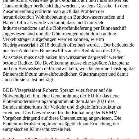
Binnenschiff weist eine gute Ökobilanz auf und muss stärker als
Transportträger berücksichtigt werden“, so Jens Gieseke. In dem
Zusammenhang erörterte man auch das Problem der
heranrückenden Wohnbebauung an Bundeswasserstraßen und
Häfen. Oftmals werde verkannt, dass nicht nur viele
Industriestandorte auf die Rohstoffanlieferung per Binnenschiff
angewiesen sind und die Gütermengen nicht durch andere
Verkehrsträger aufgefangen werden können, wie im
Niedrigwasserjahr 2018 deutlich offenbart wurde. „Der bedeutende,
positive Anteil des Binnenschiffs an der Reduktion des CO
-
2
Ausstoßes muss nach außen hin wirksamer dargestellt werden“
betonte Radtke. Die Bevölkerung müsse eine größere Akzeptanz
und ein Bewusstsein dafür entwickeln, welche enorme Leistung das
Binnenschiff zum umweltfreundlichen Gütertransport und damit
auch für sie selbst beiträgt.
BDB-Vizepräsident Roberto Spranzi wies ferner auf die
Notwendigkeit hin, eine Genehmigung der EU für das neue
Flottenmodernisierungsprogramm ab dem Jahre 2021 des
Bundesministeriums für Verkehr und digitale Infrastruktur zu
erreichen. Das Gewerbe sei für die Einhaltung der NRMM
Vorgaben dringend auf diese Unterstützung angewiesen. Die
Flottenmodernisierung trage maßgeblich zur Erreichung der
europäischen Klimaschutzziele bei.