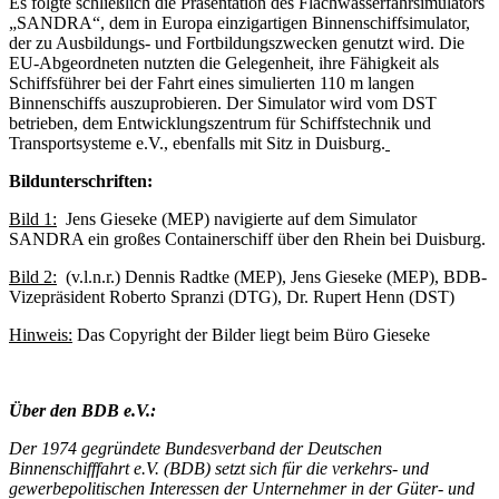
Es folgte schließlich die Präsentation des Flachwasserfahrsimulators
„SANDRA“, dem in Europa einzigartigen Binnenschiffsimulator,
der zu Ausbildungs- und Fortbildungszwecken genutzt wird. Die
EU-Abgeordneten nutzten die Gelegenheit, ihre Fähigkeit als
Schiffsführer bei der Fahrt eines simulierten 110 m langen
Binnenschiffs auszuprobieren. Der Simulator wird vom DST
betrieben, dem Entwicklungszentrum für Schiffstechnik und
Transportsysteme e.V., ebenfalls mit Sitz in Duisburg.
Bildunterschriften:
Bild 1:
Jens Gieseke (MEP) navigierte auf dem Simulator
SANDRA ein großes Containerschiff über den Rhein bei Duisburg.
Bild 2:
(v.l.n.r.) Dennis Radtke (MEP), Jens Gieseke (MEP), BDB-
Vizepräsident Roberto Spranzi (DTG), Dr. Rupert Henn (DST)
Hinweis:
Das Copyright der Bilder liegt beim Büro Gieseke
Über den BDB e.V.:
Der 1974 gegründete Bundesverband der Deutschen
Binnenschifffahrt e.V. (BDB) setzt sich für die verkehrs- und
gewerbepolitischen Interessen der Unternehmer in der Güter- und