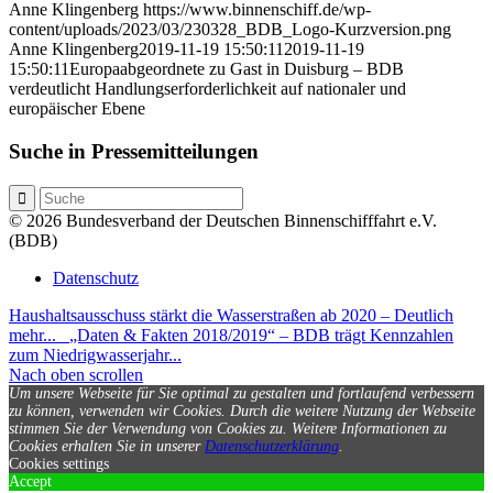
Anne Klingenberg
https://www.binnenschiff.de/wp-
content/uploads/2023/03/230328_BDB_Logo-Kurzversion.png
Anne Klingenberg
2019-11-19 15:50:11
2019-11-19
15:50:11
Europaabgeordnete zu Gast in Duisburg – BDB
verdeutlicht Handlungserforderlichkeit auf nationaler und
europäischer Ebene
Suche in Pressemitteilungen
© 2026 Bundesverband der Deutschen Binnenschifffahrt e.V.
(BDB)
Datenschutz
Haushaltsausschuss stärkt die Wasserstraßen ab 2020 – Deutlich
mehr...
„Daten & Fakten 2018/2019“ – BDB trägt Kennzahlen
zum Niedrigwasserjahr...
Nach oben scrollen
Um unsere Webseite für Sie optimal zu gestalten und fortlaufend verbessern
zu können, verwenden wir Cookies. Durch die weitere Nutzung der Webseite
stimmen Sie der Verwendung von Cookies zu.
Weitere Informationen zu
Cookies erhalten Sie in unserer
Datenschutzerklärung
.
Cookies settings
Accept