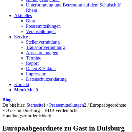
Unterbringung und Betreuung auf dem Schulschiff
Rhein
Aktuelles
Blog
Pressemitteilungen
Veranstaltungen
Service
Stellenvermittlung
Transportvermittlung
Ausschreibungen
Termine
Report
Daten & Fakten
Impressum
Datenschutzerklärung
Kontakt
Menü
Menü
Blog
Du bist hier:
Startseite
1
/
Pressemitteilungen
2
/
Europaabgeordnete
zu Gast in Duisburg – BDB verdeutlicht
Handlungserforderlichkeit...
Europaabgeordnete zu Gast in Duisburg