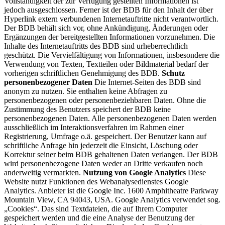
Vollständigkeit der zur Verfügung gestellten Informationen ist
jedoch ausgeschlossen. Ferner ist der BDB für den Inhalt der über
Hyperlink extern verbundenen Internetauftritte nicht verantwortlich.
Der BDB behält sich vor, ohne Ankündigung, Änderungen oder
Ergänzungen der bereitgestellten Informationen vorzunehmen. Die
Inhalte des Internetauftritts des BDB sind urheberrechtlich
geschützt. Die Vervielfältigung von Informationen, insbesondere die
Verwendung von Texten, Textteilen oder Bildmaterial bedarf der
vorherigen schriftlichen Genehmigung des BDB.
Schutz
personenbezogener Daten
Die Internet-Seiten des BDB sind
anonym zu nutzen. Sie enthalten keine Abfragen zu
personenbezogenen oder personenbeziehbaren Daten. Ohne die
Zustimmung des Benutzers speichert der BDB keine
personenbezogenen Daten. Alle personenbezogenen Daten werden
ausschließlich im Interaktionsverfahren im Rahmen einer
Registrierung, Umfrage o.ä. gespeichert. Der Benutzer kann auf
schriftliche Anfrage hin jederzeit die Einsicht, Löschung oder
Korrektur seiner beim BDB gehaltenen Daten verlangen. Der BDB
wird personenbezogene Daten weder an Dritte verkaufen noch
anderweitig vermarkten.
Nutzung von Google Analytics
Diese
Website nutzt Funktionen des Webanalysedienstes Google
Analytics. Anbieter ist die Google Inc. 1600 Amphitheatre Parkway
Mountain View, CA 94043, USA. Google Analytics verwendet sog.
„Cookies“. Das sind Textdateien, die auf Ihrem Computer
gespeichert werden und die eine Analyse der Benutzung der