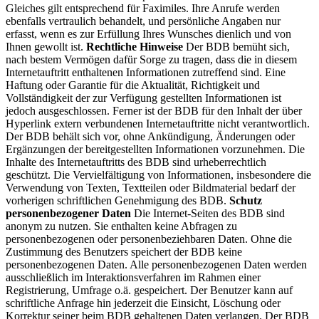
Gleiches gilt entsprechend für Faximiles. Ihre Anrufe werden
ebenfalls vertraulich behandelt, und persönliche Angaben nur
erfasst, wenn es zur Erfüllung Ihres Wunsches dienlich und von
Ihnen gewollt ist.
Rechtliche Hinweise
Der BDB bemüht sich,
nach bestem Vermögen dafür Sorge zu tragen, dass die in diesem
Internetauftritt enthaltenen Informationen zutreffend sind. Eine
Haftung oder Garantie für die Aktualität, Richtigkeit und
Vollständigkeit der zur Verfügung gestellten Informationen ist
jedoch ausgeschlossen. Ferner ist der BDB für den Inhalt der über
Hyperlink extern verbundenen Internetauftritte nicht verantwortlich.
Der BDB behält sich vor, ohne Ankündigung, Änderungen oder
Ergänzungen der bereitgestellten Informationen vorzunehmen. Die
Inhalte des Internetauftritts des BDB sind urheberrechtlich
geschützt. Die Vervielfältigung von Informationen, insbesondere die
Verwendung von Texten, Textteilen oder Bildmaterial bedarf der
vorherigen schriftlichen Genehmigung des BDB.
Schutz
personenbezogener Daten
Die Internet-Seiten des BDB sind
anonym zu nutzen. Sie enthalten keine Abfragen zu
personenbezogenen oder personenbeziehbaren Daten. Ohne die
Zustimmung des Benutzers speichert der BDB keine
personenbezogenen Daten. Alle personenbezogenen Daten werden
ausschließlich im Interaktionsverfahren im Rahmen einer
Registrierung, Umfrage o.ä. gespeichert. Der Benutzer kann auf
schriftliche Anfrage hin jederzeit die Einsicht, Löschung oder
Korrektur seiner beim BDB gehaltenen Daten verlangen. Der BDB