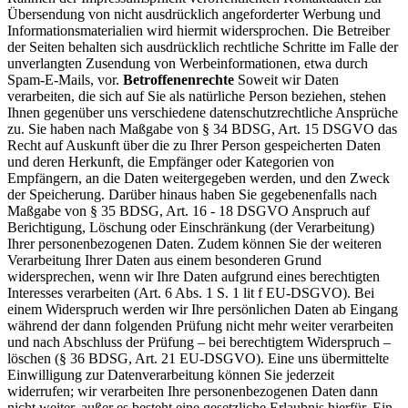
Übersendung von nicht ausdrücklich angeforderter Werbung und
Informationsmaterialien wird hiermit widersprochen. Die Betreiber
der Seiten behalten sich ausdrücklich rechtliche Schritte im Falle der
unverlangten Zusendung von Werbeinformationen, etwa durch
Spam-E-Mails, vor.
Betroffenenrechte
Soweit wir Daten
verarbeiten, die sich auf Sie als natürliche Person beziehen, stehen
Ihnen gegenüber uns verschiedene datenschutzrechtliche Ansprüche
zu. Sie haben nach Maßgabe von § 34 BDSG, Art. 15 DSGVO das
Recht auf Auskunft über die zu Ihrer Person gespeicherten Daten
und deren Herkunft, die Empfänger oder Kategorien von
Empfängern, an die Daten weitergegeben werden, und den Zweck
der Speicherung. Darüber hinaus haben Sie gegebenenfalls nach
Maßgabe von § 35 BDSG, Art. 16 - 18 DSGVO Anspruch auf
Berichtigung, Löschung oder Einschränkung (der Verarbeitung)
Ihrer personenbezogenen Daten. Zudem können Sie der weiteren
Verarbeitung Ihrer Daten aus einem besonderen Grund
widersprechen, wenn wir Ihre Daten aufgrund eines berechtigten
Interesses verarbeiten (Art. 6 Abs. 1 S. 1 lit f EU-DSGVO). Bei
einem Widerspruch werden wir Ihre persönlichen Daten ab Eingang
während der dann folgenden Prüfung nicht mehr weiter verarbeiten
und nach Abschluss der Prüfung – bei berechtigtem Widerspruch –
löschen (§ 36 BDSG, Art. 21 EU-DSGVO). Eine uns übermittelte
Einwilligung zur Datenverarbeitung können Sie jederzeit
widerrufen; wir verarbeiten Ihre personenbezogenen Daten dann
nicht weiter, außer es besteht eine gesetzliche Erlaubnis hierfür. Ein