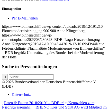
Eintrag teilen
Per E-Mail teilen
https://www.binnenschiff.de/wp-content/uploads/2019/12/191210-
Flottenmodernisierung.jpg
900
900
Anne Klingenberg
https://www.binnenschiff.de/wp-
content/uploads/2023/03/230328_BDB_Logo-Kurzversion.png
Anne Klingenberg
2019-12-10 09:43:44
2019-12-10 09:43:44
Neue
Förderrichtlinie „Nachhaltige Modernisierung von Binnenschiffen“
– BDB begrüßt Unterstützung des Bundes bei der Modernisierung
der Flotte
Suche in Pressemitteilungen
© 2026 Bundesverband der Deutschen Binnenschifffahrt e.V.
(BDB)
Datenschutz
„Daten & Fakten 2018/2019“ – BDB trägt Kennzahlen zum
Niedrigwasserjahr...
RHENO Kies und Splitt AG wird Mitglied im