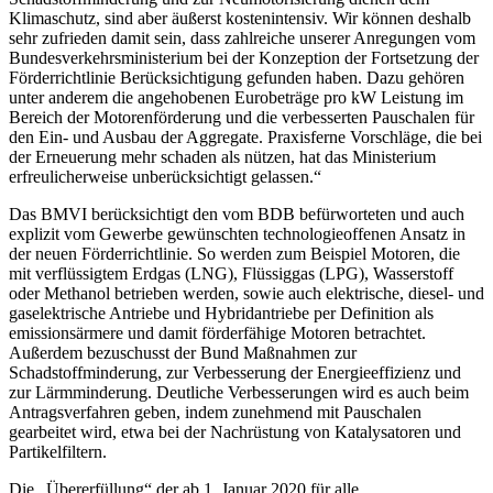
Klimaschutz, sind aber äußerst kostenintensiv. Wir können deshalb
sehr zufrieden damit sein, dass zahlreiche unserer Anregungen vom
Bundesverkehrsministerium bei der Konzeption der Fortsetzung der
Förderrichtlinie Berücksichtigung gefunden haben. Dazu gehören
unter anderem die angehobenen Eurobeträge pro kW Leistung im
Bereich der Motorenförderung und die verbesserten Pauschalen für
den Ein- und Ausbau der Aggregate. Praxisferne Vorschläge, die bei
der Erneuerung mehr schaden als nützen, hat das Ministerium
erfreulicherweise unberücksichtigt gelassen.“
Das BMVI berücksichtigt den vom BDB befürworteten und auch
explizit vom Gewerbe gewünschten technologieoffenen Ansatz in
der neuen Förderrichtlinie. So werden zum Beispiel Motoren, die
mit verflüssigtem Erdgas (LNG), Flüssiggas (LPG), Wasserstoff
oder Methanol betrieben werden, sowie auch elektrische, diesel- und
gaselektrische Antriebe und Hybridantriebe per Definition als
emissionsärmere und damit förderfähige Motoren betrachtet.
Außerdem bezuschusst der Bund Maßnahmen zur
Schadstoffminderung, zur Verbesserung der Energieeffizienz und
zur Lärmminderung. Deutliche Verbesserungen wird es auch beim
Antragsverfahren geben, indem zunehmend mit Pauschalen
gearbeitet wird, etwa bei der Nachrüstung von Katalysatoren und
Partikelfiltern.
Die „Übererfüllung“ der ab 1. Januar 2020 für alle