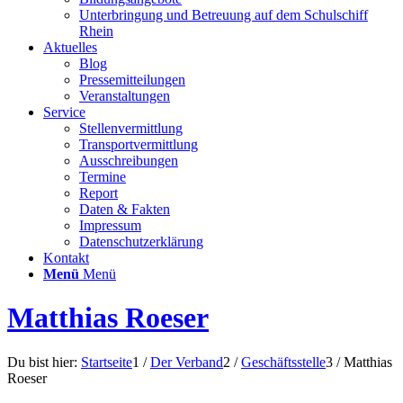
Unterbringung und Betreuung auf dem Schulschiff
Rhein
Aktuelles
Blog
Pressemitteilungen
Veranstaltungen
Service
Stellenvermittlung
Transportvermittlung
Ausschreibungen
Termine
Report
Daten & Fakten
Impressum
Datenschutzerklärung
Kontakt
Menü
Menü
Matthias Roeser
Du bist hier:
Startseite
1
/
Der Verband
2
/
Geschäftsstelle
3
/
Matthias
Roeser