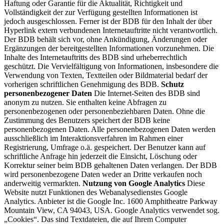
Haftung oder Garantie für die Aktualität, Richtigkeit und
Vollständigkeit der zur Verfügung gestellten Informationen ist
jedoch ausgeschlossen. Ferner ist der BDB für den Inhalt der über
Hyperlink extern verbundenen Internetauftritte nicht verantwortlich.
Der BDB behält sich vor, ohne Ankündigung, Änderungen oder
Ergänzungen der bereitgestellten Informationen vorzunehmen. Die
Inhalte des Internetauftritts des BDB sind urheberrechtlich
geschützt. Die Vervielfältigung von Informationen, insbesondere die
Verwendung von Texten, Textteilen oder Bildmaterial bedarf der
vorherigen schriftlichen Genehmigung des BDB.
Schutz
personenbezogener Daten
Die Internet-Seiten des BDB sind
anonym zu nutzen. Sie enthalten keine Abfragen zu
personenbezogenen oder personenbeziehbaren Daten. Ohne die
Zustimmung des Benutzers speichert der BDB keine
personenbezogenen Daten. Alle personenbezogenen Daten werden
ausschließlich im Interaktionsverfahren im Rahmen einer
Registrierung, Umfrage o.ä. gespeichert. Der Benutzer kann auf
schriftliche Anfrage hin jederzeit die Einsicht, Löschung oder
Korrektur seiner beim BDB gehaltenen Daten verlangen. Der BDB
wird personenbezogene Daten weder an Dritte verkaufen noch
anderweitig vermarkten.
Nutzung von Google Analytics
Diese
Website nutzt Funktionen des Webanalysedienstes Google
Analytics. Anbieter ist die Google Inc. 1600 Amphitheatre Parkway
Mountain View, CA 94043, USA. Google Analytics verwendet sog.
„Cookies“. Das sind Textdateien, die auf Ihrem Computer