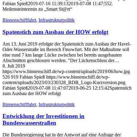
Fabian Spieß
2019-07-16 11:39:13
2019-07-08 11:47:55
2.
Meilensteintermin zu „Smart St@rt“
Binnenschifffahrt
,
Infrastrukturpolitik
Spatenstich zum Ausbau der HOW erfolgt
Am 13. Juni 2019 erfolgte der Spatenstich zum Ausbau der Havel-
Oder-Wasserstraße im Bereich Finowfurt. Mit der Maßnahme soll
eine rund 7 km lange Lücke zwischen bei bereits ausgebauten
Abschnitten geschlossen werden. "Der Lückenschluss der…
8. Juli 2019
https://www.binnenschiff.de/wp-content/uploads/2019/06/how.jpg
526
919
Fabian Spieß
https://www.binnenschiff.de/wp-
content/uploads/2023/03/230328_BDB_Logo-Kurzversion.png
Fabian Spieß
2019-07-08 11:47:07
2019-06-25 12:15:42
Spatenstich
zum Ausbau der HOW erfolgt
Binnenschifffahrt
,
Infrastrukturpolitik
Entwicklung der Investitionen in
Bundeswasserstraßen
Die Bundesregierung hat in der Antwort auf eine Anfrage der