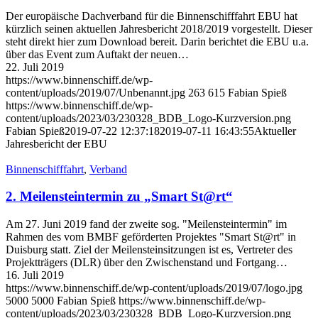
Der europäische Dachverband für die Binnenschifffahrt EBU hat
kürzlich seinen aktuellen Jahresbericht 2018/2019 vorgestellt. Dieser
steht direkt hier zum Download bereit. Darin berichtet die EBU u.a.
über das Event zum Auftakt der neuen…
22. Juli 2019
https://www.binnenschiff.de/wp-
content/uploads/2019/07/Unbenannt.jpg
263
615
Fabian Spieß
https://www.binnenschiff.de/wp-
content/uploads/2023/03/230328_BDB_Logo-Kurzversion.png
Fabian Spieß
2019-07-22 12:37:18
2019-07-11 16:43:55
Aktueller
Jahresbericht der EBU
Binnenschifffahrt
,
Verband
2. Meilensteintermin zu „Smart St@rt“
Am 27. Juni 2019 fand der zweite sog. "Meilensteintermin" im
Rahmen des vom BMBF geförderten Projektes "Smart St@rt" in
Duisburg statt. Ziel der Meilensteinsitzungen ist es, Vertreter des
Projektträgers (DLR) über den Zwischenstand und Fortgang…
16. Juli 2019
https://www.binnenschiff.de/wp-content/uploads/2019/07/logo.jpg
5000
5000
Fabian Spieß
https://www.binnenschiff.de/wp-
content/uploads/2023/03/230328_BDB_Logo-Kurzversion.png