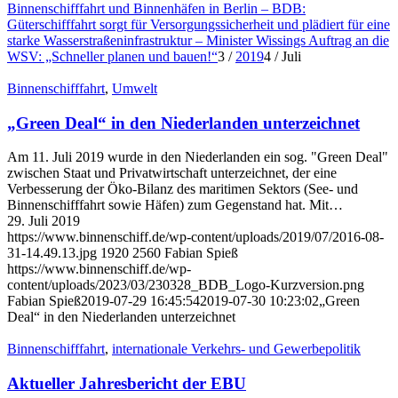
Binnenschifffahrt und Binnenhäfen in Berlin – BDB:
Güterschifffahrt sorgt für Versorgungssicherheit und plädiert für eine
starke Wasserstraßeninfrastruktur – Minister Wissings Auftrag an die
WSV: „Schneller planen und bauen!“
3
/
2019
4
/
Juli
Binnenschifffahrt
,
Umwelt
„Green Deal“ in den Niederlanden unterzeichnet
Am 11. Juli 2019 wurde in den Niederlanden ein sog. "Green Deal"
zwischen Staat und Privatwirtschaft unterzeichnet, der eine
Verbesserung der Öko-Bilanz des maritimen Sektors (See- und
Binnenschifffahrt sowie Häfen) zum Gegenstand hat. Mit…
29. Juli 2019
https://www.binnenschiff.de/wp-content/uploads/2019/07/2016-08-
31-14.49.13.jpg
1920
2560
Fabian Spieß
https://www.binnenschiff.de/wp-
content/uploads/2023/03/230328_BDB_Logo-Kurzversion.png
Fabian Spieß
2019-07-29 16:45:54
2019-07-30 10:23:02
„Green
Deal“ in den Niederlanden unterzeichnet
Binnenschifffahrt
,
internationale Verkehrs- und Gewerbepolitik
Aktueller Jahresbericht der EBU