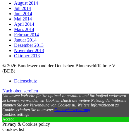
August 2014
Juli 2014
Juni 2014
Mai 2014
April 2014
März 2014
Februar 2014
Januar 2014
Dezember 2013
November 2013
Oktober 2013
© 2026 Bundesverband der Deutschen Binnenschifffahrt e.V.
(BDB)
Datenschutz
Nach oben scrollen
Um unsere Webseite für Sie optimal zu gestalten und fortlaufend verbessern
zu können, verwenden wir Cookies. Durch die weitere Nutzung der Webseite
stimmen Sie der Verwendung von Cookies zu.
Weitere Informationen zu
Cookies erhalten Sie in unserer
Datenschutzerklärung
.
Cookies settings
Accept
Privacy & Cookies policy
Cookies list