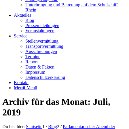
Unterbringung und Betreuung auf dem Schulschiff
Rhein
Aktuelles
Blog
Pressemitteilungen
Veranstaltungen
Service
Stellenvermittlung
Transportvermittlung
Ausschreibungen
Termine
Report
Daten & Fakten
Impressum
Datenschutzerklärung
Kontakt
Menü
Menü
Archiv für das Monat: Juli,
2019
Du bist hier:
Startseite
1
/
Blog
2
/
Parlamentarischer Abend der