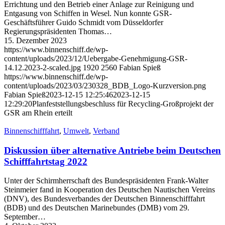
Errichtung und den Betrieb einer Anlage zur Reinigung und
Entgasung von Schiffen in Wesel. Nun konnte GSR-
Geschäftsführer Guido Schmidt vom Düsseldorfer
Regierungspräsidenten Thomas…
15. Dezember 2023
https://www.binnenschiff.de/wp-
content/uploads/2023/12/Uebergabe-Genehmigung-GSR-
14.12.2023-2-scaled.jpg
1920
2560
Fabian Spieß
https://www.binnenschiff.de/wp-
content/uploads/2023/03/230328_BDB_Logo-Kurzversion.png
Fabian Spieß
2023-12-15 12:25:46
2023-12-15
12:29:20
Planfeststellungsbeschluss für Recycling-Großprojekt der
GSR am Rhein erteilt
Binnenschifffahrt
,
Umwelt
,
Verband
Diskussion über alternative Antriebe beim Deutschen
Schifffahrtstag 2022
Unter der Schirmherrschaft des Bundespräsidenten Frank-Walter
Steinmeier fand in Kooperation des Deutschen Nautischen Vereins
(DNV), des Bundesverbandes der Deutschen Binnenschifffahrt
(BDB) und des Deutschen Marinebundes (DMB) vom 29.
September…