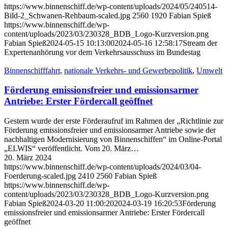
https://www.binnenschiff.de/wp-content/uploads/2024/05/240514-
Bild-2_Schwanen-Rehbaum-scaled.jpg
2560
1920
Fabian Spieß
https://www.binnenschiff.de/wp-
content/uploads/2023/03/230328_BDB_Logo-Kurzversion.png
Fabian Spieß
2024-05-15 10:13:00
2024-05-16 12:58:17
Stream der
Expertenanhörung vor dem Verkehrsausschuss im Bundestag
Binnenschifffahrt
,
nationale Verkehrs- und Gewerbepolitik
,
Umwelt
Förderung emissionsfreier und emissionsarmer
Antriebe: Erster Fördercall geöffnet
Gestern wurde der erste Förderaufruf im Rahmen der „Richtlinie zur
Förderung emissionsfreier und emissionsarmer Antriebe sowie der
nachhaltigen Modernisierung von Binnenschiffen“ im Online-Portal
„ELWIS“ veröffentlicht. Vom 20. März…
20. März 2024
https://www.binnenschiff.de/wp-content/uploads/2024/03/04-
Foerderung-scaled.jpg
2410
2560
Fabian Spieß
https://www.binnenschiff.de/wp-
content/uploads/2023/03/230328_BDB_Logo-Kurzversion.png
Fabian Spieß
2024-03-20 11:00:20
2024-03-19 16:20:53
Förderung
emissionsfreier und emissionsarmer Antriebe: Erster Fördercall
geöffnet