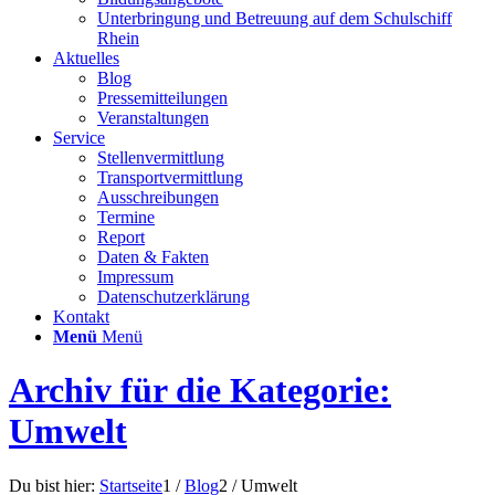
Unterbringung und Betreuung auf dem Schulschiff
Rhein
Aktuelles
Blog
Pressemitteilungen
Veranstaltungen
Service
Stellenvermittlung
Transportvermittlung
Ausschreibungen
Termine
Report
Daten & Fakten
Impressum
Datenschutzerklärung
Kontakt
Menü
Menü
Archiv für die Kategorie:
Umwelt
Du bist hier:
Startseite
1
/
Blog
2
/
Umwelt