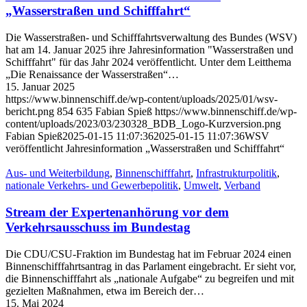
„Wasserstraßen und Schifffahrt“
Die Wasserstraßen- und Schifffahrtsverwaltung des Bundes (WSV)
hat am 14. Januar 2025 ihre Jahresinformation "Wasserstraßen und
Schifffahrt" für das Jahr 2024 veröffentlicht. Unter dem Leitthema
„Die Renaissance der Wasserstraßen“…
15. Januar 2025
https://www.binnenschiff.de/wp-content/uploads/2025/01/wsv-
bericht.png
854
635
Fabian Spieß
https://www.binnenschiff.de/wp-
content/uploads/2023/03/230328_BDB_Logo-Kurzversion.png
Fabian Spieß
2025-01-15 11:07:36
2025-01-15 11:07:36
WSV
veröffentlicht Jahresinformation „Wasserstraßen und Schifffahrt“
Aus- und Weiterbildung
,
Binnenschifffahrt
,
Infrastrukturpolitik
,
nationale Verkehrs- und Gewerbepolitik
,
Umwelt
,
Verband
Stream der Expertenanhörung vor dem
Verkehrsausschuss im Bundestag
Die CDU/CSU-Fraktion im Bundestag hat im Februar 2024 einen
Binnenschifffahrtsantrag in das Parlament eingebracht. Er sieht vor,
die Binnenschifffahrt als „nationale Aufgabe“ zu begreifen und mit
gezielten Maßnahmen, etwa im Bereich der…
15. Mai 2024