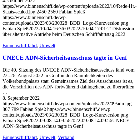
4. Oktober 2022
https://www.binnenschiff.de/wp-content/uploads/2022/10/Rede-Hr.-
Staats-scaled.jpg
2450
2560
Fabian Spieß
https://www.binnenschiff.de/wp-
content/uploads/2023/03/230328_BDB_Logo-Kurzversion.png
Fabian Spieß
2022-10-04 16:36:03
2022-10-04 17:01:21
Diskussion
über alternative Antriebe beim Deutschen Schifffahrtstag 2022
Binnenschifffahrt
,
Umwelt
UNECE ADN-Sicherheitsausschuss tagte in Genf
Die 40. Sitzung des UNECE ADN-Sicherheitsausschuss fand vom
22.-26. August 2022 in Genf in den Räumlichkeiten des
Völkerbundpalasts statt. Gemeinsames Ziel des Ausschusses ist es,
die Vorschriften des ADN fortwährend dahingehend zu überprüfen,
…
8. September 2022
https://www.binnenschiff.de/wp-content/uploads/2022/09/adn.jpg
807
789
Fabian Spieß
https://www.binnenschiff.de/wp-
content/uploads/2023/03/230328_BDB_Logo-Kurzversion.png
Fabian Spieß
2022-09-08 14:09:56
2022-09-08 14:09:56
UNECE
ADN-Sicherheitsausschuss tagte in Genf
Binnenschifffahrt
,
Umwelt
,
Verband