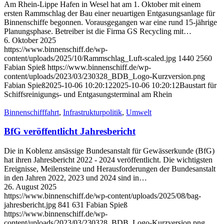
Am Rhein-Lippe Hafen in Wesel hat am 1. Oktober mit einem
ersten Rammschlag der Bau einer neuartigen Entgasungsanlage für
Binnenschiffe begonnen. Vorausgegangen war eine rund 15-jährige
Planungsphase. Betreiber ist die Firma GS Recycling mit…
6. Oktober 2025
https://www.binnenschiff.de/wp-
content/uploads/2025/10/Rammschlag_Luft-scaled.jpg
1440
2560
Fabian Spieß
https://www.binnenschiff.de/wp-
content/uploads/2023/03/230328_BDB_Logo-Kurzversion.png
Fabian Spieß
2025-10-06 10:20:12
2025-10-06 10:20:12
Baustart für
Schiffsreinigungs- und Entgasungsterminal am Rhein
Binnenschifffahrt
,
Infrastrukturpolitik
,
Umwelt
BfG veröffentlicht Jahresbericht
Die in Koblenz ansässige Bundesanstalt für Gewässerkunde (BfG)
hat ihren Jahresbericht 2022 - 2024 veröffentlicht. Die wichtigsten
Ereignisse, Meilensteine und Herausforderungen der Bundesanstalt
in den Jahren 2022, 2023 und 2024 sind in…
26. August 2025
https://www.binnenschiff.de/wp-content/uploads/2025/08/bag-
jahresbericht.jpg
841
631
Fabian Spieß
https://www.binnenschiff.de/wp-
content/uploads/2023/03/230328_BDB_Logo-Kurzversion.png