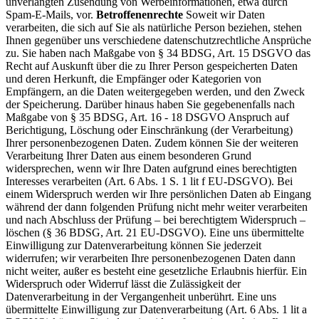
unverlangten Zusendung von Werbeinformationen, etwa durch
Spam-E-Mails, vor.
Betroffenenrechte
Soweit wir Daten
verarbeiten, die sich auf Sie als natürliche Person beziehen, stehen
Ihnen gegenüber uns verschiedene datenschutzrechtliche Ansprüche
zu. Sie haben nach Maßgabe von § 34 BDSG, Art. 15 DSGVO das
Recht auf Auskunft über die zu Ihrer Person gespeicherten Daten
und deren Herkunft, die Empfänger oder Kategorien von
Empfängern, an die Daten weitergegeben werden, und den Zweck
der Speicherung. Darüber hinaus haben Sie gegebenenfalls nach
Maßgabe von § 35 BDSG, Art. 16 - 18 DSGVO Anspruch auf
Berichtigung, Löschung oder Einschränkung (der Verarbeitung)
Ihrer personenbezogenen Daten. Zudem können Sie der weiteren
Verarbeitung Ihrer Daten aus einem besonderen Grund
widersprechen, wenn wir Ihre Daten aufgrund eines berechtigten
Interesses verarbeiten (Art. 6 Abs. 1 S. 1 lit f EU-DSGVO). Bei
einem Widerspruch werden wir Ihre persönlichen Daten ab Eingang
während der dann folgenden Prüfung nicht mehr weiter verarbeiten
und nach Abschluss der Prüfung – bei berechtigtem Widerspruch –
löschen (§ 36 BDSG, Art. 21 EU-DSGVO). Eine uns übermittelte
Einwilligung zur Datenverarbeitung können Sie jederzeit
widerrufen; wir verarbeiten Ihre personenbezogenen Daten dann
nicht weiter, außer es besteht eine gesetzliche Erlaubnis hierfür. Ein
Widerspruch oder Widerruf lässt die Zulässigkeit der
Datenverarbeitung in der Vergangenheit unberührt. Eine uns
übermittelte Einwilligung zur Datenverarbeitung (Art. 6 Abs. 1 lit a