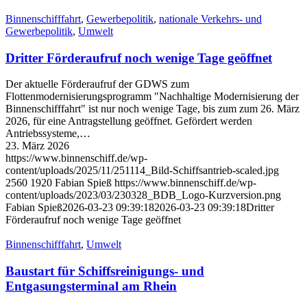
Binnenschifffahrt
,
Gewerbepolitik
,
nationale Verkehrs- und
Gewerbepolitik
,
Umwelt
Dritter Förderaufruf noch wenige Tage geöffnet
Der aktuelle Förderaufruf der GDWS zum
Flottenmodernisierungsprogramm "Nachhaltige Modernisierung der
Binnenschifffahrt" ist nur noch wenige Tage, bis zum zum 26. März
2026, für eine Antragstellung geöffnet. Gefördert werden
Antriebssysteme,…
23. März 2026
https://www.binnenschiff.de/wp-
content/uploads/2025/11/251114_Bild-Schiffsantrieb-scaled.jpg
2560
1920
Fabian Spieß
https://www.binnenschiff.de/wp-
content/uploads/2023/03/230328_BDB_Logo-Kurzversion.png
Fabian Spieß
2026-03-23 09:39:18
2026-03-23 09:39:18
Dritter
Förderaufruf noch wenige Tage geöffnet
Binnenschifffahrt
,
Umwelt
Baustart für Schiffsreinigungs- und
Entgasungsterminal am Rhein