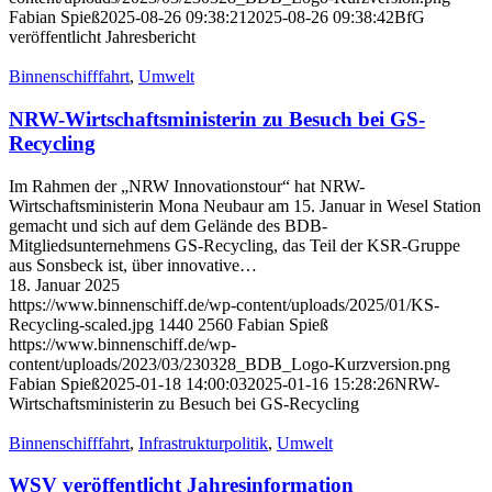
Fabian Spieß
2025-08-26 09:38:21
2025-08-26 09:38:42
BfG
veröffentlicht Jahresbericht
Binnenschifffahrt
,
Umwelt
NRW-Wirtschaftsministerin zu Besuch bei GS-
Recycling
Im Rahmen der „NRW Innovationstour“ hat NRW-
Wirtschaftsministerin Mona Neubaur am 15. Januar in Wesel Station
gemacht und sich auf dem Gelände des BDB-
Mitgliedsunternehmens GS-Recycling, das Teil der KSR-Gruppe
aus Sonsbeck ist, über innovative…
18. Januar 2025
https://www.binnenschiff.de/wp-content/uploads/2025/01/KS-
Recycling-scaled.jpg
1440
2560
Fabian Spieß
https://www.binnenschiff.de/wp-
content/uploads/2023/03/230328_BDB_Logo-Kurzversion.png
Fabian Spieß
2025-01-18 14:00:03
2025-01-16 15:28:26
NRW-
Wirtschaftsministerin zu Besuch bei GS-Recycling
Binnenschifffahrt
,
Infrastrukturpolitik
,
Umwelt
WSV veröffentlicht Jahresinformation