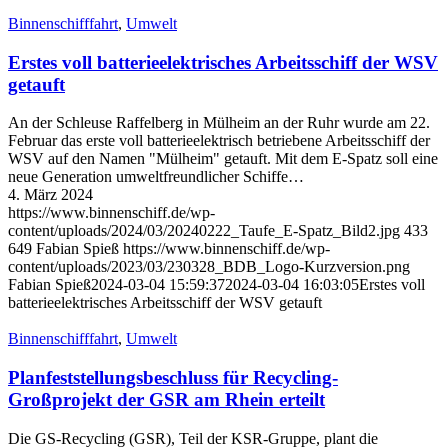
Binnenschifffahrt
,
Umwelt
Erstes voll batterieelektrisches Arbeitsschiff der WSV
getauft
An der Schleuse Raffelberg in Mülheim an der Ruhr wurde am 22.
Februar das erste voll batterieelektrisch betriebene Arbeitsschiff der
WSV auf den Namen "Mülheim" getauft. Mit dem E-Spatz soll eine
neue Generation umweltfreundlicher Schiffe…
4. März 2024
https://www.binnenschiff.de/wp-
content/uploads/2024/03/20240222_Taufe_E-Spatz_Bild2.jpg
433
649
Fabian Spieß
https://www.binnenschiff.de/wp-
content/uploads/2023/03/230328_BDB_Logo-Kurzversion.png
Fabian Spieß
2024-03-04 15:59:37
2024-03-04 16:03:05
Erstes voll
batterieelektrisches Arbeitsschiff der WSV getauft
Binnenschifffahrt
,
Umwelt
Planfeststellungsbeschluss für Recycling-
Großprojekt der GSR am Rhein erteilt
Die GS-Recycling (GSR), Teil der KSR-Gruppe, plant die