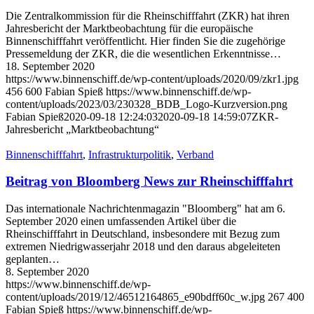
Die Zentralkommission für die Rheinschifffahrt (ZKR) hat ihren
Jahresbericht der Marktbeobachtung für die europäische
Binnenschifffahrt veröffentlicht. Hier finden Sie die zugehörige
Pressemeldung der ZKR, die die wesentlichen Erkenntnisse…
18. September 2020
https://www.binnenschiff.de/wp-content/uploads/2020/09/zkr1.jpg
456
600
Fabian Spieß
https://www.binnenschiff.de/wp-
content/uploads/2023/03/230328_BDB_Logo-Kurzversion.png
Fabian Spieß
2020-09-18 12:24:03
2020-09-18 14:59:07
ZKR-
Jahresbericht „Marktbeobachtung“
Binnenschifffahrt
,
Infrastrukturpolitik
,
Verband
Beitrag von Bloomberg News zur Rheinschifffahrt
Das internationale Nachrichtenmagazin "Bloomberg" hat am 6.
September 2020 einen umfassenden Artikel über die
Rheinschifffahrt in Deutschland, insbesondere mit Bezug zum
extremen Niedrigwasserjahr 2018 und den daraus abgeleiteten
geplanten…
8. September 2020
https://www.binnenschiff.de/wp-
content/uploads/2019/12/46512164865_e90bdff60c_w.jpg
267
400
Fabian Spieß
https://www.binnenschiff.de/wp-