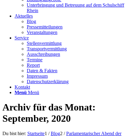
Unterbringung und Betreuung auf dem Schulschiff
Rhein
Aktuelles
Blog
Pressemitteilungen
Veranstaltungen
Service
Stellenvermittlung
Transportvermittlung
Ausschreibungen
Termine
Report
Daten & Fakten
Impressum
Datenschutzerklärung
Kontakt
Menü
Menü
Archiv für das Monat:
September, 2020
Du bist hier:
Startseite
1
/
Blog
2
/
Parlamentarischer Abend der