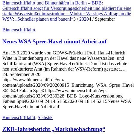
Binnenschifffahrt und Binnenhäfen in Berlin – BDB:
Güterschifffahrt sorgt für Versorgungssicherheit und plädiert für eine
starke Wasserstraßeninfrastruktur – Minister Wissings Auftrag an die
WSV: „Schneller planen und bauen!“
3
/
2020
4
/
September
Binnenschifffahrt
Neues WSA Spree-Havel nimmt Arbeit auf
Am 15.9.2020 wurde von GDWS-Präsident Prof. Hans-Heinrich
Witte in Brandenburg an der Havel das neue Wasserstraßen- und
Schifffahrtsamt (WSA) Spree-Havel eröffnet. Damit ist das zehnte
neu strukturierte Amt (im Rahmen der WSV-Reform) gestartet.…
24. September 2020
https://www.binnenschiff.de/wp-
content/uploads/2020/09/20200915_Einrichtung_WSA_Spree_Havel
365
649
Fabian Spieß
https://www.binnenschiff.de/wp-
content/uploads/2023/03/230328_BDB_Logo-Kurzversion.png
Fabian Spieß
2020-09-24 14:51:50
2020-09-18 14:52:15
Neues WSA
Spree-Havel nimmt Arbeit auf
Binnenschifffahrt
,
Statistik
ZKR-Jahresbericht „Marktbeobachtung“