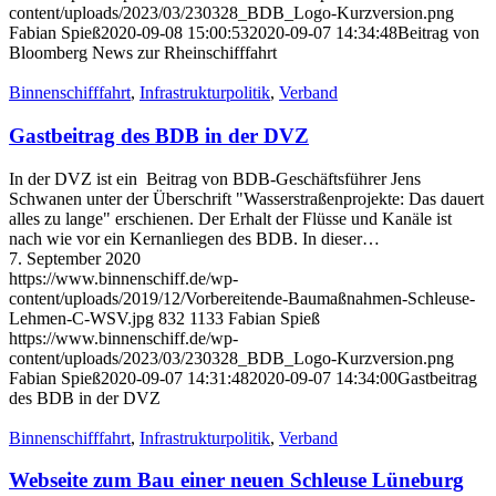
content/uploads/2023/03/230328_BDB_Logo-Kurzversion.png
Fabian Spieß
2020-09-08 15:00:53
2020-09-07 14:34:48
Beitrag von
Bloomberg News zur Rheinschifffahrt
Binnenschifffahrt
,
Infrastrukturpolitik
,
Verband
Gastbeitrag des BDB in der DVZ
In der DVZ ist ein Beitrag von BDB-Geschäftsführer Jens
Schwanen unter der Überschrift "Wasserstraßenprojekte: Das dauert
alles zu lange" erschienen. Der Erhalt der Flüsse und Kanäle ist
nach wie vor ein Kernanliegen des BDB. In dieser…
7. September 2020
https://www.binnenschiff.de/wp-
content/uploads/2019/12/Vorbereitende-Baumaßnahmen-Schleuse-
Lehmen-C-WSV.jpg
832
1133
Fabian Spieß
https://www.binnenschiff.de/wp-
content/uploads/2023/03/230328_BDB_Logo-Kurzversion.png
Fabian Spieß
2020-09-07 14:31:48
2020-09-07 14:34:00
Gastbeitrag
des BDB in der DVZ
Binnenschifffahrt
,
Infrastrukturpolitik
,
Verband
Webseite zum Bau einer neuen Schleuse Lüneburg