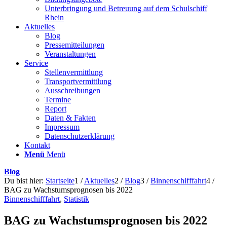
Unterbringung und Betreuung auf dem Schulschiff
Rhein
Aktuelles
Blog
Pressemitteilungen
Veranstaltungen
Service
Stellenvermittlung
Transportvermittlung
Ausschreibungen
Termine
Report
Daten & Fakten
Impressum
Datenschutzerklärung
Kontakt
Menü
Menü
Blog
Du bist hier:
Startseite
1
/
Aktuelles
2
/
Blog
3
/
Binnenschifffahrt
4
/
BAG zu Wachstumsprognosen bis 2022
Binnenschifffahrt
,
Statistik
BAG zu Wachstumsprognosen bis 2022