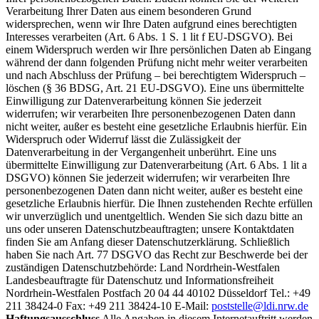
Verarbeitung Ihrer Daten aus einem besonderen Grund
widersprechen, wenn wir Ihre Daten aufgrund eines berechtigten
Interesses verarbeiten (Art. 6 Abs. 1 S. 1 lit f EU-DSGVO). Bei
einem Widerspruch werden wir Ihre persönlichen Daten ab Eingang
während der dann folgenden Prüfung nicht mehr weiter verarbeiten
und nach Abschluss der Prüfung – bei berechtigtem Widerspruch –
löschen (§ 36 BDSG, Art. 21 EU-DSGVO). Eine uns übermittelte
Einwilligung zur Datenverarbeitung können Sie jederzeit
widerrufen; wir verarbeiten Ihre personenbezogenen Daten dann
nicht weiter, außer es besteht eine gesetzliche Erlaubnis hierfür. Ein
Widerspruch oder Widerruf lässt die Zulässigkeit der
Datenverarbeitung in der Vergangenheit unberührt. Eine uns
übermittelte Einwilligung zur Datenverarbeitung (Art. 6 Abs. 1 lit a
DSGVO) können Sie jederzeit widerrufen; wir verarbeiten Ihre
personenbezogenen Daten dann nicht weiter, außer es besteht eine
gesetzliche Erlaubnis hierfür. Die Ihnen zustehenden Rechte erfüllen
wir unverzüglich und unentgeltlich. Wenden Sie sich dazu bitte an
uns oder unseren Datenschutzbeauftragten; unsere Kontaktdaten
finden Sie am Anfang dieser Datenschutzerklärung. Schließlich
haben Sie nach Art. 77 DSGVO das Recht zur Beschwerde bei der
zuständigen Datenschutzbehörde: Land Nordrhein-Westfalen
Landesbeauftragte für Datenschutz und Informationsfreiheit
Nordrhein-Westfalen Postfach 20 04 44 40102 Düsseldorf Tel.: +49
211 38424-0 Fax: +49 211 38424-10 E-Mail:
poststelle@ldi.nrw.de
Haftungsausschluss
Alle Angaben in diesem Internetauftritt werden