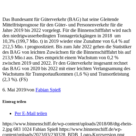
Das Bundesamt für Güterverkehr (BAG) hat seine Gleitende
Mittelfristprognose für den Güter- und Personenverkehr für die
Jahre 2019 bis 2022 vorgelegt. Für die Binnenschifffahrt wird nach
den niedrigwasserbedingten Tonnagerückgängen in 2018 um
10,3% (199,7 Mio. t) in 2019 wieder eine Zunahme von 6,4 % auf
212,5 Mio. t prognostiziert. Bis zum Jahr 2022 gehen die Statistiker
des BAG von leichten Zuwächsen für die Binnenschifffahrt bis auf
213,9 Mio.t aus. Dies entspricht einem Wachstum von 0,2 %
zwischen 2019 und 2022. Fr den Güterverkehr insgesamt rechnet
das BAG von 2020 bis 2022 mit einer leichten Verlangsamung des
Wachstums für Transportaufkommen (1,6 %) und Transortleistung
(2,3 %). (FS)
6. Mai 2019
/
von
Fabian Spieß
Eintrag teilen
Per E-Mail teilen
https://www.binnenschiff.de/wp-content/uploads/2018/08/dtg-rhein-
2.jpg
683
1024
Fabian Spieß
https://www.binnenschiff.de/wp-
content/uploads/2023/03/230328_BDB_Logo-Kurzversion.png