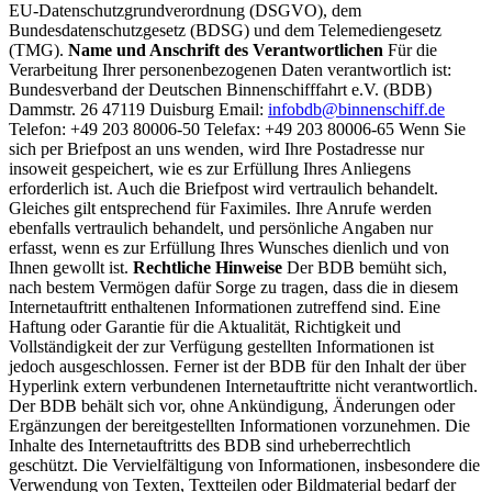
EU-Datenschutzgrundverordnung (DSGVO), dem
Bundesdatenschutzgesetz (BDSG) und dem Telemediengesetz
(TMG).
Name und Anschrift des Verantwortlichen
Für die
Verarbeitung Ihrer personenbezogenen Daten verantwortlich ist:
Bundesverband der Deutschen Binnenschifffahrt e.V. (BDB)
Dammstr. 26 47119 Duisburg Email:
infobdb@binnenschiff.de
Telefon: +49 203 80006-50 Telefax: +49 203 80006-65 Wenn Sie
sich per Briefpost an uns wenden, wird Ihre Postadresse nur
insoweit gespeichert, wie es zur Erfüllung Ihres Anliegens
erforderlich ist. Auch die Briefpost wird vertraulich behandelt.
Gleiches gilt entsprechend für Faximiles. Ihre Anrufe werden
ebenfalls vertraulich behandelt, und persönliche Angaben nur
erfasst, wenn es zur Erfüllung Ihres Wunsches dienlich und von
Ihnen gewollt ist.
Rechtliche Hinweise
Der BDB bemüht sich,
nach bestem Vermögen dafür Sorge zu tragen, dass die in diesem
Internetauftritt enthaltenen Informationen zutreffend sind. Eine
Haftung oder Garantie für die Aktualität, Richtigkeit und
Vollständigkeit der zur Verfügung gestellten Informationen ist
jedoch ausgeschlossen. Ferner ist der BDB für den Inhalt der über
Hyperlink extern verbundenen Internetauftritte nicht verantwortlich.
Der BDB behält sich vor, ohne Ankündigung, Änderungen oder
Ergänzungen der bereitgestellten Informationen vorzunehmen. Die
Inhalte des Internetauftritts des BDB sind urheberrechtlich
geschützt. Die Vervielfältigung von Informationen, insbesondere die
Verwendung von Texten, Textteilen oder Bildmaterial bedarf der