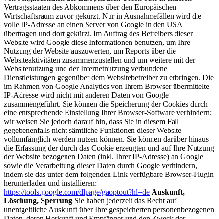
Vertragsstaaten des Abkommens über den Europäischen
Wirtschaftsraum zuvor gekürzt. Nur in Ausnahmefällen wird die
volle IP-Adresse an einen Server von Google in den USA
übertragen und dort gekürzt. Im Auftrag des Betreibers dieser
Website wird Google diese Informationen benutzen, um Ihre
Nutzung der Website auszuwerten, um Reports über die
Websiteaktivitäten zusammenzustellen und um weitere mit der
Websitenutzung und der Internetnutzung verbundene
Dienstleistungen gegenüber dem Websitebetreiber zu erbringen. Die
im Rahmen von Google Analytics von Ihrem Browser übermittelte
IP-Adresse wird nicht mit anderen Daten von Google
zusammengeführt. Sie können die Speicherung der Cookies durch
eine entsprechende Einstellung Ihrer Browser-Software verhindern;
wir weisen Sie jedoch darauf hin, dass Sie in diesem Fall
gegebenenfalls nicht sämtliche Funktionen dieser Website
vollumfänglich werden nutzen können. Sie können darüber hinaus
die Erfassung der durch das Cookie erzeugten und auf Ihre Nutzung
der Website bezogenen Daten (inkl. Ihrer IP-Adresse) an Google
sowie die Verarbeitung dieser Daten durch Google verhindern,
indem sie das unter dem folgenden Link verfügbare Browser-Plugin
herunterladen und installieren:
https://tools.google.com/dlpage/gaoptout?hl=de
Auskunft,
Löschung, Sperrung
Sie haben jederzeit das Recht auf
unentgeltliche Auskunft über Ihre gespeicherten personenbezogenen
Daten, deren Herkunft und Empfänger und den Zweck der