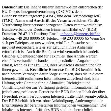
Datenschutz
Die Inhalte unserer Internet-Seiten entsprechen der
EU-Datenschutzgrundverordnung (DSGVO), dem
Bundesdatenschutzgesetz (BDSG) und dem Telemediengesetz
(TMG).
Name und Anschrift des Verantwortlichen
Für die
Verarbeitung Ihrer personenbezogenen Daten verantwortlich ist:
Bundesverband der Deutschen Binnenschifffahrt e.V. (BDB)
Dammstr. 26 47119 Duisburg Email:
infobdb@binnenschiff.de
Telefon: +49 203 80006-50 Telefax: +49 203 80006-65 Wenn Sie
sich per Briefpost an uns wenden, wird Ihre Postadresse nur
insoweit gespeichert, wie es zur Erfüllung Ihres Anliegens
erforderlich ist. Auch die Briefpost wird vertraulich behandelt.
Gleiches gilt entsprechend für Faximiles. Ihre Anrufe werden
ebenfalls vertraulich behandelt, und persönliche Angaben nur
erfasst, wenn es zur Erfüllung Ihres Wunsches dienlich und von
Ihnen gewollt ist.
Rechtliche Hinweise
Der BDB bemüht sich,
nach bestem Vermögen dafür Sorge zu tragen, dass die in diesem
Internetauftritt enthaltenen Informationen zutreffend sind. Eine
Haftung oder Garantie für die Aktualität, Richtigkeit und
Vollständigkeit der zur Verfügung gestellten Informationen ist
jedoch ausgeschlossen. Ferner ist der BDB für den Inhalt der über
Hyperlink extern verbundenen Internetauftritte nicht verantwortlich.
Der BDB behält sich vor, ohne Ankündigung, Änderungen oder
Ergänzungen der bereitgestellten Informationen vorzunehmen. Die
Inhalte des Internetauftritts des BDB sind urheberrechtlich