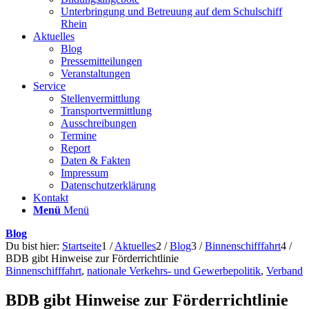
Unterbringung und Betreuung auf dem Schulschiff
Rhein
Aktuelles
Blog
Pressemitteilungen
Veranstaltungen
Service
Stellenvermittlung
Transportvermittlung
Ausschreibungen
Termine
Report
Daten & Fakten
Impressum
Datenschutzerklärung
Kontakt
Menü
Menü
Blog
Du bist hier:
Startseite
1
/
Aktuelles
2
/
Blog
3
/
Binnenschifffahrt
4
/
BDB gibt Hinweise zur Förderrichtlinie
Binnenschifffahrt
,
nationale Verkehrs- und Gewerbepolitik
,
Verband
BDB gibt Hinweise zur Förderrichtlinie