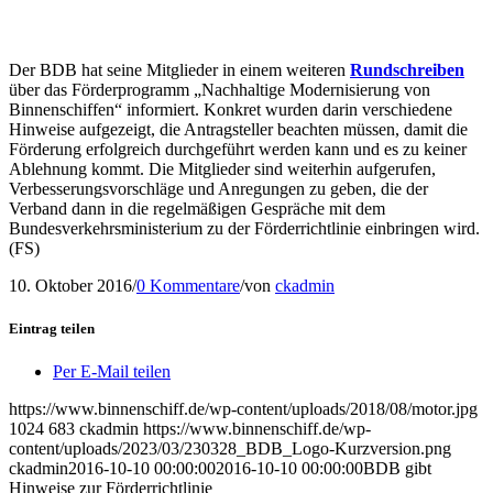
Der BDB hat seine Mitglieder in einem weiteren
Rundschreiben
über das Förderprogramm „Nachhaltige Modernisierung von
Binnenschiffen“ informiert. Konkret wurden darin verschiedene
Hinweise aufgezeigt, die Antragsteller beachten müssen, damit die
Förderung erfolgreich durchgeführt werden kann und es zu keiner
Ablehnung kommt. Die Mitglieder sind weiterhin aufgerufen,
Verbesserungsvorschläge und Anregungen zu geben, die der
Verband dann in die regelmäßigen Gespräche mit dem
Bundesverkehrsministerium zu der Förderrichtlinie einbringen wird.
(FS)
10. Oktober 2016
/
0 Kommentare
/
von
ckadmin
Eintrag teilen
Per E-Mail teilen
https://www.binnenschiff.de/wp-content/uploads/2018/08/motor.jpg
1024
683
ckadmin
https://www.binnenschiff.de/wp-
content/uploads/2023/03/230328_BDB_Logo-Kurzversion.png
ckadmin
2016-10-10 00:00:00
2016-10-10 00:00:00
BDB gibt
Hinweise zur Förderrichtlinie