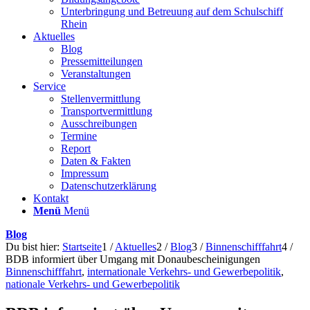
Unterbringung und Betreuung auf dem Schulschiff
Rhein
Aktuelles
Blog
Pressemitteilungen
Veranstaltungen
Service
Stellenvermittlung
Transportvermittlung
Ausschreibungen
Termine
Report
Daten & Fakten
Impressum
Datenschutzerklärung
Kontakt
Menü
Menü
Blog
Du bist hier:
Startseite
1
/
Aktuelles
2
/
Blog
3
/
Binnenschifffahrt
4
/
BDB informiert über Umgang mit Donaubescheinigungen
Binnenschifffahrt
,
internationale Verkehrs- und Gewerbepolitik
,
nationale Verkehrs- und Gewerbepolitik