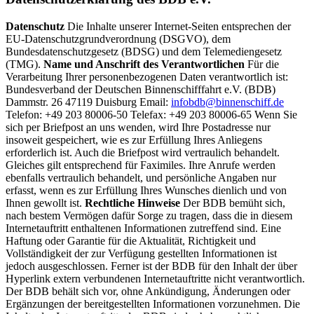
Datenschutz
Die Inhalte unserer Internet-Seiten entsprechen der
EU-Datenschutzgrundverordnung (DSGVO), dem
Bundesdatenschutzgesetz (BDSG) und dem Telemediengesetz
(TMG).
Name und Anschrift des Verantwortlichen
Für die
Verarbeitung Ihrer personenbezogenen Daten verantwortlich ist:
Bundesverband der Deutschen Binnenschifffahrt e.V. (BDB)
Dammstr. 26 47119 Duisburg Email:
infobdb@binnenschiff.de
Telefon: +49 203 80006-50 Telefax: +49 203 80006-65 Wenn Sie
sich per Briefpost an uns wenden, wird Ihre Postadresse nur
insoweit gespeichert, wie es zur Erfüllung Ihres Anliegens
erforderlich ist. Auch die Briefpost wird vertraulich behandelt.
Gleiches gilt entsprechend für Faximiles. Ihre Anrufe werden
ebenfalls vertraulich behandelt, und persönliche Angaben nur
erfasst, wenn es zur Erfüllung Ihres Wunsches dienlich und von
Ihnen gewollt ist.
Rechtliche Hinweise
Der BDB bemüht sich,
nach bestem Vermögen dafür Sorge zu tragen, dass die in diesem
Internetauftritt enthaltenen Informationen zutreffend sind. Eine
Haftung oder Garantie für die Aktualität, Richtigkeit und
Vollständigkeit der zur Verfügung gestellten Informationen ist
jedoch ausgeschlossen. Ferner ist der BDB für den Inhalt der über
Hyperlink extern verbundenen Internetauftritte nicht verantwortlich.
Der BDB behält sich vor, ohne Ankündigung, Änderungen oder
Ergänzungen der bereitgestellten Informationen vorzunehmen. Die