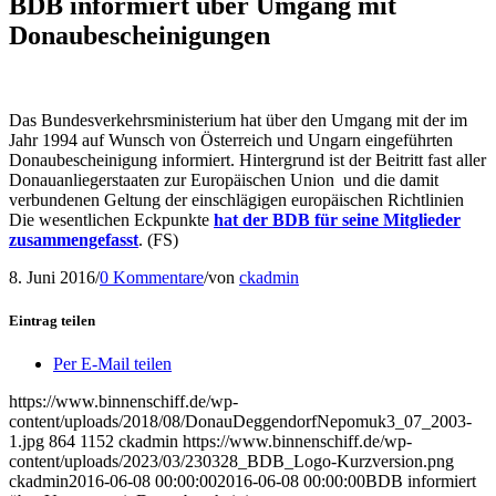
BDB informiert über Umgang mit
Donaubescheinigungen
Das Bundesverkehrsministerium hat über den Umgang mit der im
Jahr 1994 auf Wunsch von Österreich und Ungarn eingeführten
Donaubescheinigung informiert. Hintergrund ist der Beitritt fast aller
Donauanliegerstaaten zur Europäischen Union und die damit
verbundenen Geltung der einschlägigen europäischen Richtlinien
Die wesentlichen Eckpunkte
hat der BDB für seine Mitglieder
zusammengefasst
. (FS)
8. Juni 2016
/
0 Kommentare
/
von
ckadmin
Eintrag teilen
Per E-Mail teilen
https://www.binnenschiff.de/wp-
content/uploads/2018/08/DonauDeggendorfNepomuk3_07_2003-
1.jpg
864
1152
ckadmin
https://www.binnenschiff.de/wp-
content/uploads/2023/03/230328_BDB_Logo-Kurzversion.png
ckadmin
2016-06-08 00:00:00
2016-06-08 00:00:00
BDB informiert