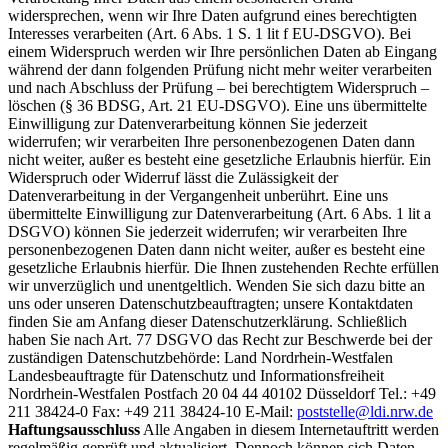
widersprechen, wenn wir Ihre Daten aufgrund eines berechtigten
Interesses verarbeiten (Art. 6 Abs. 1 S. 1 lit f EU-DSGVO). Bei
einem Widerspruch werden wir Ihre persönlichen Daten ab Eingang
während der dann folgenden Prüfung nicht mehr weiter verarbeiten
und nach Abschluss der Prüfung – bei berechtigtem Widerspruch –
löschen (§ 36 BDSG, Art. 21 EU-DSGVO). Eine uns übermittelte
Einwilligung zur Datenverarbeitung können Sie jederzeit
widerrufen; wir verarbeiten Ihre personenbezogenen Daten dann
nicht weiter, außer es besteht eine gesetzliche Erlaubnis hierfür. Ein
Widerspruch oder Widerruf lässt die Zulässigkeit der
Datenverarbeitung in der Vergangenheit unberührt. Eine uns
übermittelte Einwilligung zur Datenverarbeitung (Art. 6 Abs. 1 lit a
DSGVO) können Sie jederzeit widerrufen; wir verarbeiten Ihre
personenbezogenen Daten dann nicht weiter, außer es besteht eine
gesetzliche Erlaubnis hierfür. Die Ihnen zustehenden Rechte erfüllen
wir unverzüglich und unentgeltlich. Wenden Sie sich dazu bitte an
uns oder unseren Datenschutzbeauftragten; unsere Kontaktdaten
finden Sie am Anfang dieser Datenschutzerklärung. Schließlich
haben Sie nach Art. 77 DSGVO das Recht zur Beschwerde bei der
zuständigen Datenschutzbehörde: Land Nordrhein-Westfalen
Landesbeauftragte für Datenschutz und Informationsfreiheit
Nordrhein-Westfalen Postfach 20 04 44 40102 Düsseldorf Tel.: +49
211 38424-0 Fax: +49 211 38424-10 E-Mail:
poststelle@ldi.nrw.de
Haftungsausschluss
Alle Angaben in diesem Internetauftritt werden
regelmäßig geprüft und aktualisiert. Dennoch können sich Daten