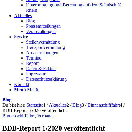
Unterbringung und Betreuung auf dem Schulschiff
Rhein
Aktuelles
Blog
Pressemitteilungen
Veranstaltungen
Service
Stellenvermittlung
Transportvermittlung
Ausschreibungen
Termine
Report
Daten & Fakten
Impressum
Datenschutzerklärung
Kontakt
Menü
Menü
Blog
Du bist hier:
Startseite
1
/
Aktuelles
2
/
Blog
3
/
Binnenschifffahrt
4
/
BDB-Report 1/2020 veröffentlicht
Binnenschifffahrt
,
Verband
BDB-Report 1/2020 veröffentlicht