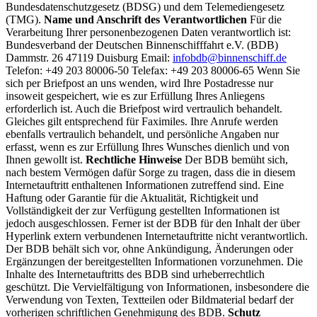
Bundesdatenschutzgesetz (BDSG) und dem Telemediengesetz
(TMG).
Name und Anschrift des Verantwortlichen
Für die
Verarbeitung Ihrer personenbezogenen Daten verantwortlich ist:
Bundesverband der Deutschen Binnenschifffahrt e.V. (BDB)
Dammstr. 26 47119 Duisburg Email:
infobdb@binnenschiff.de
Telefon: +49 203 80006-50 Telefax: +49 203 80006-65 Wenn Sie
sich per Briefpost an uns wenden, wird Ihre Postadresse nur
insoweit gespeichert, wie es zur Erfüllung Ihres Anliegens
erforderlich ist. Auch die Briefpost wird vertraulich behandelt.
Gleiches gilt entsprechend für Faximiles. Ihre Anrufe werden
ebenfalls vertraulich behandelt, und persönliche Angaben nur
erfasst, wenn es zur Erfüllung Ihres Wunsches dienlich und von
Ihnen gewollt ist.
Rechtliche Hinweise
Der BDB bemüht sich,
nach bestem Vermögen dafür Sorge zu tragen, dass die in diesem
Internetauftritt enthaltenen Informationen zutreffend sind. Eine
Haftung oder Garantie für die Aktualität, Richtigkeit und
Vollständigkeit der zur Verfügung gestellten Informationen ist
jedoch ausgeschlossen. Ferner ist der BDB für den Inhalt der über
Hyperlink extern verbundenen Internetauftritte nicht verantwortlich.
Der BDB behält sich vor, ohne Ankündigung, Änderungen oder
Ergänzungen der bereitgestellten Informationen vorzunehmen. Die
Inhalte des Internetauftritts des BDB sind urheberrechtlich
geschützt. Die Vervielfältigung von Informationen, insbesondere die
Verwendung von Texten, Textteilen oder Bildmaterial bedarf der
vorherigen schriftlichen Genehmigung des BDB.
Schutz