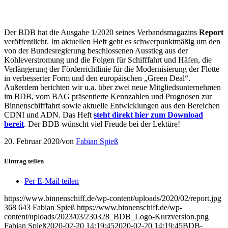
Der BDB hat die Ausgabe 1/2020 seines Verbandsmagazins
Report
veröffentlicht. Im aktuellen Heft geht es schwerpunktmäßig um den
von der Bundesregierung beschlossenen Ausstieg aus der
Kohleverstromung und die Folgen für Schifffahrt und Häfen, die
Verlängerung der Förderrichtlinie für die Modernisierung der Flotte
in verbesserter Form und den europäischen „Green Deal“.
Außerdem berichten wir u.a. über zwei neue Mitgliedsunternehmen
im BDB, vom BAG präsentierte Kennzahlen und Prognosen zur
Binnenschifffahrt sowie aktuelle Entwicklungen aus den Bereichen
CDNI und ADN. Das Heft
steht direkt hier zum Download
bereit
. Der BDB wünscht viel Freude bei der Lektüre!
20. Februar 2020
/
von
Fabian Spieß
Eintrag teilen
Per E-Mail teilen
https://www.binnenschiff.de/wp-content/uploads/2020/02/report.jpg
368
643
Fabian Spieß
https://www.binnenschiff.de/wp-
content/uploads/2023/03/230328_BDB_Logo-Kurzversion.png
Fabian Spieß
2020-02-20 14:19:45
2020-02-20 14:19:45
BDB-