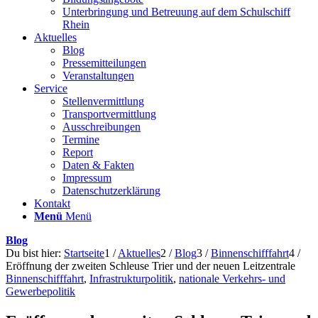
Unterbringung und Betreuung auf dem Schulschiff
Rhein
Aktuelles
Blog
Pressemitteilungen
Veranstaltungen
Service
Stellenvermittlung
Transportvermittlung
Ausschreibungen
Termine
Report
Daten & Fakten
Impressum
Datenschutzerklärung
Kontakt
Menü
Menü
Blog
Du bist hier:
Startseite
1
/
Aktuelles
2
/
Blog
3
/
Binnenschifffahrt
4
/
Eröffnung der zweiten Schleuse Trier und der neuen Leitzentrale
Binnenschifffahrt
,
Infrastrukturpolitik
,
nationale Verkehrs- und
Gewerbepolitik