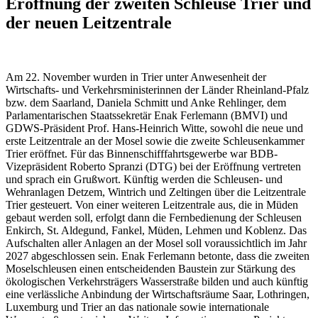
Eröffnung der zweiten Schleuse Trier und
der neuen Leitzentrale
Am 22. November wurden in Trier unter Anwesenheit der
Wirtschafts- und Verkehrsministerinnen der Länder Rheinland-Pfalz
bzw. dem Saarland, Daniela Schmitt und Anke Rehlinger, dem
Parlamentarischen Staatssekretär Enak Ferlemann (BMVI) und
GDWS-Präsident Prof. Hans-Heinrich Witte, sowohl die neue und
erste Leitzentrale an der Mosel sowie die zweite Schleusenkammer
Trier eröffnet. Für das Binnenschifffahrtsgewerbe war BDB-
Vizepräsident Roberto Spranzi (DTG) bei der Eröffnung vertreten
und sprach ein Grußwort. Künftig werden die Schleusen- und
Wehranlagen Detzem, Wintrich und Zeltingen über die Leitzentrale
Trier gesteuert. Von einer weiteren Leitzentrale aus, die in Müden
gebaut werden soll, erfolgt dann die Fernbedienung der Schleusen
Enkirch, St. Aldegund, Fankel, Müden, Lehmen und Koblenz. Das
Aufschalten aller Anlagen an der Mosel soll voraussichtlich im Jahr
2027 abgeschlossen sein. Enak Ferlemann betonte, dass die zweiten
Moselschleusen einen entscheidenden Baustein zur Stärkung des
ökologischen Verkehrsträgers Wasserstraße bilden und auch künftig
eine verlässliche Anbindung der Wirtschaftsräume Saar, Lothringen,
Luxemburg und Trier an das nationale sowie internationale