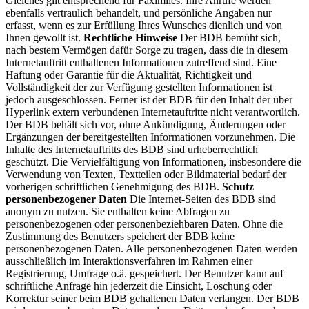
Gleiches gilt entsprechend für Faximiles. Ihre Anrufe werden
ebenfalls vertraulich behandelt, und persönliche Angaben nur
erfasst, wenn es zur Erfüllung Ihres Wunsches dienlich und von
Ihnen gewollt ist.
Rechtliche Hinweise
Der BDB bemüht sich,
nach bestem Vermögen dafür Sorge zu tragen, dass die in diesem
Internetauftritt enthaltenen Informationen zutreffend sind. Eine
Haftung oder Garantie für die Aktualität, Richtigkeit und
Vollständigkeit der zur Verfügung gestellten Informationen ist
jedoch ausgeschlossen. Ferner ist der BDB für den Inhalt der über
Hyperlink extern verbundenen Internetauftritte nicht verantwortlich.
Der BDB behält sich vor, ohne Ankündigung, Änderungen oder
Ergänzungen der bereitgestellten Informationen vorzunehmen. Die
Inhalte des Internetauftritts des BDB sind urheberrechtlich
geschützt. Die Vervielfältigung von Informationen, insbesondere die
Verwendung von Texten, Textteilen oder Bildmaterial bedarf der
vorherigen schriftlichen Genehmigung des BDB.
Schutz
personenbezogener Daten
Die Internet-Seiten des BDB sind
anonym zu nutzen. Sie enthalten keine Abfragen zu
personenbezogenen oder personenbeziehbaren Daten. Ohne die
Zustimmung des Benutzers speichert der BDB keine
personenbezogenen Daten. Alle personenbezogenen Daten werden
ausschließlich im Interaktionsverfahren im Rahmen einer
Registrierung, Umfrage o.ä. gespeichert. Der Benutzer kann auf
schriftliche Anfrage hin jederzeit die Einsicht, Löschung oder
Korrektur seiner beim BDB gehaltenen Daten verlangen. Der BDB