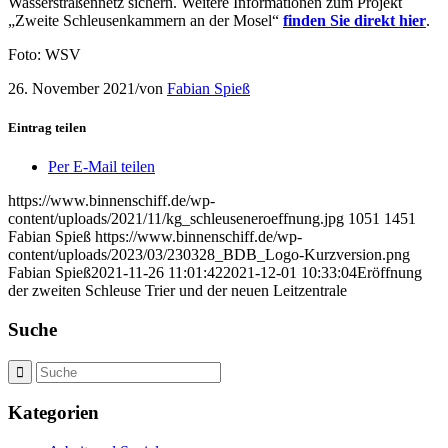
Wasserstraßennetz sichern. Weitere Informationen zum Projekt
„Zweite Schleusenkammern an der Mosel“
finden Sie direkt hier
.
Foto: WSV
26. November 2021
/
von
Fabian Spieß
Eintrag teilen
Per E-Mail teilen
https://www.binnenschiff.de/wp-
content/uploads/2021/11/kg_schleuseneroeffnung.jpg
1051
1451
Fabian Spieß
https://www.binnenschiff.de/wp-
content/uploads/2023/03/230328_BDB_Logo-Kurzversion.png
Fabian Spieß
2021-11-26 11:01:42
2021-12-01 10:33:04
Eröffnung
der zweiten Schleuse Trier und der neuen Leitzentrale
Suche
Kategorien