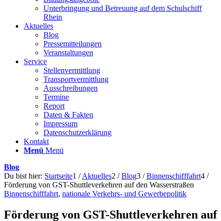
Unterbringung und Betreuung auf dem Schulschiff
Rhein
Aktuelles
Blog
Pressemitteilungen
Veranstaltungen
Service
Stellenvermittlung
Transportvermittlung
Ausschreibungen
Termine
Report
Daten & Fakten
Impressum
Datenschutzerklärung
Kontakt
Menü
Menü
Blog
Du bist hier:
Startseite
1
/
Aktuelles
2
/
Blog
3
/
Binnenschifffahrt
4
/
Förderung von GST-Shuttleverkehren auf den Wasserstraßen
Binnenschifffahrt
,
nationale Verkehrs- und Gewerbepolitik
Förderung von GST-Shuttleverkehren auf