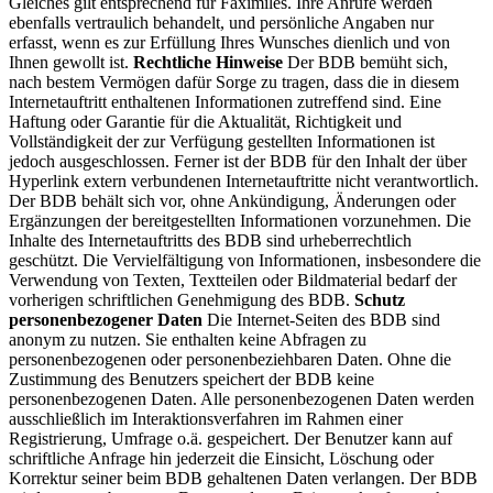
Gleiches gilt entsprechend für Faximiles. Ihre Anrufe werden
ebenfalls vertraulich behandelt, und persönliche Angaben nur
erfasst, wenn es zur Erfüllung Ihres Wunsches dienlich und von
Ihnen gewollt ist.
Rechtliche Hinweise
Der BDB bemüht sich,
nach bestem Vermögen dafür Sorge zu tragen, dass die in diesem
Internetauftritt enthaltenen Informationen zutreffend sind. Eine
Haftung oder Garantie für die Aktualität, Richtigkeit und
Vollständigkeit der zur Verfügung gestellten Informationen ist
jedoch ausgeschlossen. Ferner ist der BDB für den Inhalt der über
Hyperlink extern verbundenen Internetauftritte nicht verantwortlich.
Der BDB behält sich vor, ohne Ankündigung, Änderungen oder
Ergänzungen der bereitgestellten Informationen vorzunehmen. Die
Inhalte des Internetauftritts des BDB sind urheberrechtlich
geschützt. Die Vervielfältigung von Informationen, insbesondere die
Verwendung von Texten, Textteilen oder Bildmaterial bedarf der
vorherigen schriftlichen Genehmigung des BDB.
Schutz
personenbezogener Daten
Die Internet-Seiten des BDB sind
anonym zu nutzen. Sie enthalten keine Abfragen zu
personenbezogenen oder personenbeziehbaren Daten. Ohne die
Zustimmung des Benutzers speichert der BDB keine
personenbezogenen Daten. Alle personenbezogenen Daten werden
ausschließlich im Interaktionsverfahren im Rahmen einer
Registrierung, Umfrage o.ä. gespeichert. Der Benutzer kann auf
schriftliche Anfrage hin jederzeit die Einsicht, Löschung oder
Korrektur seiner beim BDB gehaltenen Daten verlangen. Der BDB