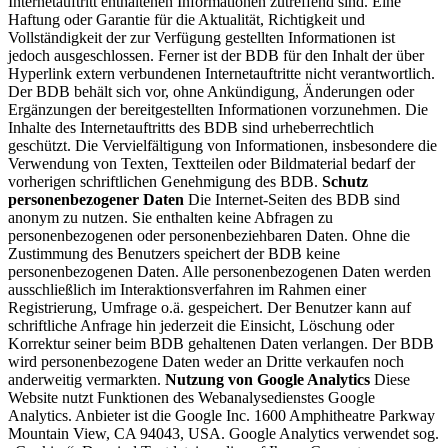
Internetauftritt enthaltenen Informationen zutreffend sind. Eine
Haftung oder Garantie für die Aktualität, Richtigkeit und
Vollständigkeit der zur Verfügung gestellten Informationen ist
jedoch ausgeschlossen. Ferner ist der BDB für den Inhalt der über
Hyperlink extern verbundenen Internetauftritte nicht verantwortlich.
Der BDB behält sich vor, ohne Ankündigung, Änderungen oder
Ergänzungen der bereitgestellten Informationen vorzunehmen. Die
Inhalte des Internetauftritts des BDB sind urheberrechtlich
geschützt. Die Vervielfältigung von Informationen, insbesondere die
Verwendung von Texten, Textteilen oder Bildmaterial bedarf der
vorherigen schriftlichen Genehmigung des BDB.
Schutz
personenbezogener Daten
Die Internet-Seiten des BDB sind
anonym zu nutzen. Sie enthalten keine Abfragen zu
personenbezogenen oder personenbeziehbaren Daten. Ohne die
Zustimmung des Benutzers speichert der BDB keine
personenbezogenen Daten. Alle personenbezogenen Daten werden
ausschließlich im Interaktionsverfahren im Rahmen einer
Registrierung, Umfrage o.ä. gespeichert. Der Benutzer kann auf
schriftliche Anfrage hin jederzeit die Einsicht, Löschung oder
Korrektur seiner beim BDB gehaltenen Daten verlangen. Der BDB
wird personenbezogene Daten weder an Dritte verkaufen noch
anderweitig vermarkten.
Nutzung von Google Analytics
Diese
Website nutzt Funktionen des Webanalysedienstes Google
Analytics. Anbieter ist die Google Inc. 1600 Amphitheatre Parkway
Mountain View, CA 94043, USA. Google Analytics verwendet sog.