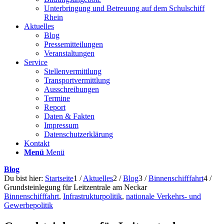
Unterbringung und Betreuung auf dem Schulschiff
Rhein
Aktuelles
Blog
Pressemitteilungen
Veranstaltungen
Service
Stellenvermittlung
Transportvermittlung
Ausschreibungen
Termine
Report
Daten & Fakten
Impressum
Datenschutzerklärung
Kontakt
Menü
Menü
Blog
Du bist hier:
Startseite
1
/
Aktuelles
2
/
Blog
3
/
Binnenschifffahrt
4
/
Grundsteinlegung für Leitzentrale am Neckar
Binnenschifffahrt
,
Infrastrukturpolitik
,
nationale Verkehrs- und
Gewerbepolitik