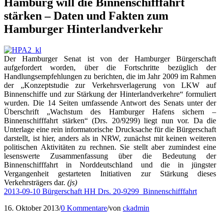
Hamburg will die Binnenschifffahrt
stärken – Daten und Fakten zum
Hamburger Hinterlandverkehr
Der Hamburger Senat ist von der Hamburger Bürgerschaft
aufgefordert worden, über die Fortschritte bezüglich der
Handlungsempfehlungen zu berichten, die im Jahr 2009 im Rahmen
der „Konzeptstudie zur Verkehrsverlagerung von LKW auf
Binnenschiffe und zur Stärkung der Hinterlandverkehre“ formuliert
wurden. Die 14 Seiten umfassende Antwort des Senats unter der
Überschrift „Wachstum des Hamburger Hafens sichern –
Binnenschifffahrt stärken“ (Drs. 20/9299) liegt nun vor. Da die
Unterlage eine rein informatorische Drucksache für die Bürgerschaft
darstellt, ist hier, anders als in NRW, zunächst mit keinen weiteren
politischen Aktivitäten zu rechnen. Sie stellt aber zumindest eine
lesenswerte Zusammenfassung über die Bedeutung der
Binnenschifffahrt in Norddeutschland und die in jüngster
Vergangenheit gestarteten Initiativen zur Stärkung dieses
Verkehrsträgers dar.
(js)
2013-09-10 Bürgerschaft HH Drs. 20-9299_Binnenschifffahrt
16. Oktober 2013
/
0 Kommentare
/
von
ckadmin