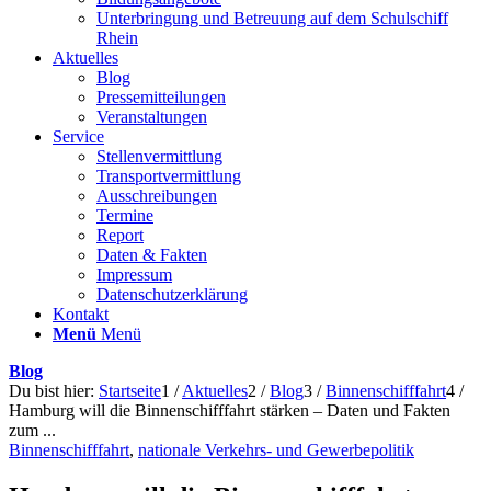
Unterbringung und Betreuung auf dem Schulschiff
Rhein
Aktuelles
Blog
Pressemitteilungen
Veranstaltungen
Service
Stellenvermittlung
Transportvermittlung
Ausschreibungen
Termine
Report
Daten & Fakten
Impressum
Datenschutzerklärung
Kontakt
Menü
Menü
Blog
Du bist hier:
Startseite
1
/
Aktuelles
2
/
Blog
3
/
Binnenschifffahrt
4
/
Hamburg will die Binnenschifffahrt stärken – Daten und Fakten
zum ...
Binnenschifffahrt
,
nationale Verkehrs- und Gewerbepolitik