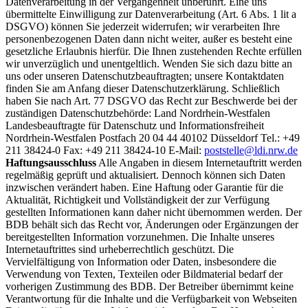
Datenverarbeitung in der Vergangenheit unberührt. Eine uns
übermittelte Einwilligung zur Datenverarbeitung (Art. 6 Abs. 1 lit a
DSGVO) können Sie jederzeit widerrufen; wir verarbeiten Ihre
personenbezogenen Daten dann nicht weiter, außer es besteht eine
gesetzliche Erlaubnis hierfür. Die Ihnen zustehenden Rechte erfüllen
wir unverzüglich und unentgeltlich. Wenden Sie sich dazu bitte an
uns oder unseren Datenschutzbeauftragten; unsere Kontaktdaten
finden Sie am Anfang dieser Datenschutzerklärung. Schließlich
haben Sie nach Art. 77 DSGVO das Recht zur Beschwerde bei der
zuständigen Datenschutzbehörde: Land Nordrhein-Westfalen
Landesbeauftragte für Datenschutz und Informationsfreiheit
Nordrhein-Westfalen Postfach 20 04 44 40102 Düsseldorf Tel.: +49
211 38424-0 Fax: +49 211 38424-10 E-Mail:
poststelle@ldi.nrw.de
Haftungsausschluss
Alle Angaben in diesem Internetauftritt werden
regelmäßig geprüft und aktualisiert. Dennoch können sich Daten
inzwischen verändert haben. Eine Haftung oder Garantie für die
Aktualität, Richtigkeit und Vollständigkeit der zur Verfügung
gestellten Informationen kann daher nicht übernommen werden. Der
BDB behält sich das Recht vor, Änderungen oder Ergänzungen der
bereitgestellten Information vorzunehmen. Die Inhalte unseres
Internetauftrittes sind urheberrechtlich geschützt. Die
Vervielfältigung von Information oder Daten, insbesondere die
Verwendung von Texten, Texteilen oder Bildmaterial bedarf der
vorherigen Zustimmung des BDB. Der Betreiber übernimmt keine
Verantwortung für die Inhalte und die Verfügbarkeit von Webseiten