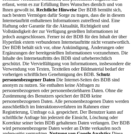
erfasst, wenn es zur Erfüllung Ihres Wunsches dienlich und von
Ihnen gewollt ist.
Rechtliche Hinweise
Der BDB bemüht sich,
nach bestem Vermögen dafür Sorge zu tragen, dass die in diesem
Internetauftritt enthaltenen Informationen zutreffend sind. Eine
Haftung oder Garantie für die Aktualität, Richtigkeit und
Vollständigkeit der zur Verfügung gestellten Informationen ist
jedoch ausgeschlossen. Ferner ist der BDB für den Inhalt der über
Hyperlink extern verbundenen Internetauftritte nicht verantwortlich.
Der BDB behält sich vor, ohne Ankündigung, Änderungen oder
Ergänzungen der bereitgestellten Informationen vorzunehmen. Die
Inhalte des Internetauftritts des BDB sind urheberrechtlich
geschützt. Die Vervielfältigung von Informationen, insbesondere die
Verwendung von Texten, Textteilen oder Bildmaterial bedarf der
vorherigen schriftlichen Genehmigung des BDB.
Schutz
personenbezogener Daten
Die Internet-Seiten des BDB sind
anonym zu nutzen. Sie enthalten keine Abfragen zu
personenbezogenen oder personenbeziehbaren Daten. Ohne die
Zustimmung des Benutzers speichert der BDB keine
personenbezogenen Daten. Alle personenbezogenen Daten werden
ausschließlich im Interaktionsverfahren im Rahmen einer
Registrierung, Umfrage o.ä. gespeichert. Der Benutzer kann auf
schriftliche Anfrage hin jederzeit die Einsicht, Löschung oder
Korrektur seiner beim BDB gehaltenen Daten verlangen. Der BDB
wird personenbezogene Daten weder an Dritte verkaufen noch
anderweitig vermarkten.
Nutzung von Google Analytics
Diese