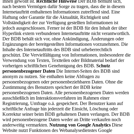
Ihnen gewollt ist.
Rechtliche Hinweise
Der BDB bemüht sich,
nach bestem Vermögen dafür Sorge zu tragen, dass die in diesem
Internetauftritt enthaltenen Informationen zutreffend sind. Eine
Haftung oder Garantie für die Aktualität, Richtigkeit und
Vollständigkeit der zur Verfügung gestellten Informationen ist
jedoch ausgeschlossen. Ferner ist der BDB für den Inhalt der über
Hyperlink extern verbundenen Internetauftritte nicht verantwortlich.
Der BDB behält sich vor, ohne Ankündigung, Änderungen oder
Ergänzungen der bereitgestellten Informationen vorzunehmen. Die
Inhalte des Internetauftritts des BDB sind urheberrechtlich
geschützt. Die Vervielfältigung von Informationen, insbesondere die
Verwendung von Texten, Textteilen oder Bildmaterial bedarf der
vorherigen schriftlichen Genehmigung des BDB.
Schutz
personenbezogener Daten
Die Internet-Seiten des BDB sind
anonym zu nutzen. Sie enthalten keine Abfragen zu
personenbezogenen oder personenbeziehbaren Daten. Ohne die
Zustimmung des Benutzers speichert der BDB keine
personenbezogenen Daten. Alle personenbezogenen Daten werden
ausschließlich im Interaktionsverfahren im Rahmen einer
Registrierung, Umfrage o.ä. gespeichert. Der Benutzer kann auf
schriftliche Anfrage hin jederzeit die Einsicht, Löschung oder
Korrektur seiner beim BDB gehaltenen Daten verlangen. Der BDB
wird personenbezogene Daten weder an Dritte verkaufen noch
anderweitig vermarkten.
Nutzung von Google Analytics
Diese
Website nutzt Funktionen des Webanalysedienstes Google