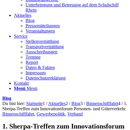
Unterbringung und Betreuung auf dem Schulschiff
Rhein
Aktuelles
Blog
Pressemitteilungen
Veranstaltungen
Service
Stellenvermittlung
Transportvermittlung
Ausschreibungen
Termine
Report
Daten & Fakten
Impressum
Datenschutzerklärung
Kontakt
Menü
Menü
Blog
Du bist hier:
Startseite
1
/
Aktuelles
2
/
Blog
3
/
Binnenschifffahrt
4
/
1.
Sherpa-Treffen zum Innovationsforum Personen- und Güterverkehr
Binnenschifffahrt
,
Gewerbepolitik
,
Verband
1. Sherpa-Treffen zum Innovationsforum