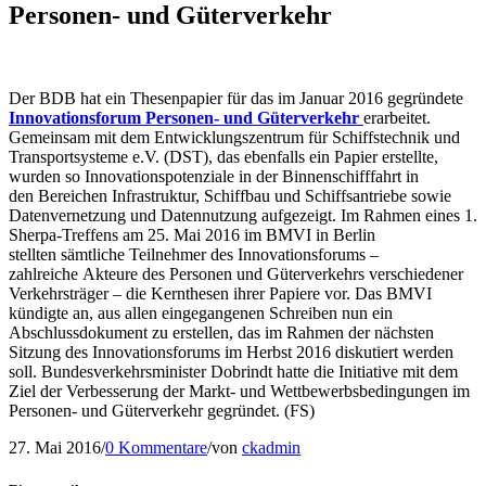
Personen- und Güterverkehr
Der BDB hat ein Thesenpapier für das im Januar 2016 gegründete
Innovationsforum Personen- und Güterverkehr
erarbeitet.
Gemeinsam mit dem Entwicklungszentrum für Schiffstechnik und
Transportsysteme e.V. (DST), das ebenfalls ein Papier erstellte,
wurden so Innovationspotenziale in der Binnenschifffahrt in
den Bereichen Infrastruktur, Schiffbau und Schiffsantriebe sowie
Datenvernetzung und Datennutzung aufgezeigt. Im Rahmen eines 1.
Sherpa-Treffens am 25. Mai 2016 im BMVI in Berlin
stellten sämtliche Teilnehmer des Innovationsforums –
zahlreiche Akteure des Personen und Güterverkehrs verschiedener
Verkehrsträger – die Kernthesen ihrer Papiere vor. Das BMVI
kündigte an, aus allen eingegangenen Schreiben nun ein
Abschlussdokument zu erstellen, das im Rahmen der nächsten
Sitzung des Innovationsforums im Herbst 2016 diskutiert werden
soll. Bundesverkehrsminister Dobrindt hatte die Initiative mit dem
Ziel der Ver­bes­se­rung der Markt- und Wett­be­werbs­be­din­gun­gen im
Personen- und Gü­ter­ver­kehr ge­grün­det. (FS)
27. Mai 2016
/
0 Kommentare
/
von
ckadmin