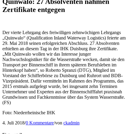
Quinwalo: 27 Absolventen nahmen
Zertifikate entgegen
Der vierte Lehrgang des freiwilligen zehnwöchigen Lehrgangs
„Quinwalo“ (Qualification Inland Waterway Logistics) feierte am
29. Mai 2018 seinen erfolgreichen Abschluss. 27 Absolventen
erhielten an diesem Tag in der IHK Duisburg ihre Zertifikate.
„Mit Quinwalo wollen wir das Interesse junger
Nachwuchslogistiker für die Wasserstraße wecken, damit sie den
Transport per Binnenschiff in ihrem späteren Berufsleben im
Hinterkopf haben“, so Roberto Spranzi (DTG), Mitglied im
Vorstand der Schifferbörse zu Duisburg und Ruhrort und BDB-
Vizepräsident. Dafür vermitteln im Rahmen des Programms, das
2015 erstmals aufgelegt wurde, bei insgesamt zehn Terminen
Unternehmer und Experten aus der Binnenschifffahrt praxisnah
Grundwissen und Fachkenntnisse über das System Wasserstraße.
(FS)
Foto: Niederrheinische IHK
4. Juli 2018
/
0 Kommentare
/
von
ckadmin