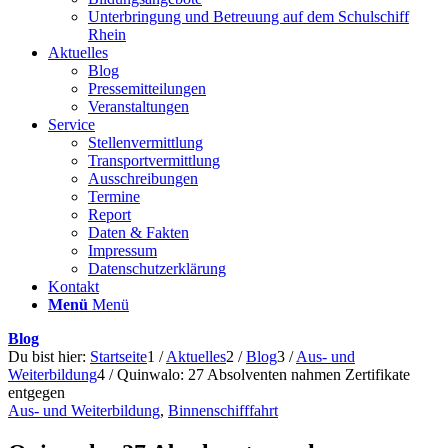
Unterbringung und Betreuung auf dem Schulschiff
Rhein
Aktuelles
Blog
Pressemitteilungen
Veranstaltungen
Service
Stellenvermittlung
Transportvermittlung
Ausschreibungen
Termine
Report
Daten & Fakten
Impressum
Datenschutzerklärung
Kontakt
Menü
Menü
Blog
Du bist hier:
Startseite
1
/
Aktuelles
2
/
Blog
3
/
Aus- und
Weiterbildung
4
/
Quinwalo: 27 Absolventen nahmen Zertifikate
entgegen
Aus- und Weiterbildung
,
Binnenschifffahrt