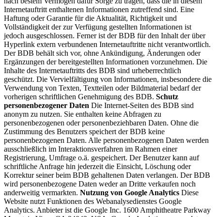
nach bestem Vermögen dafür Sorge zu tragen, dass die in diesem
Internetauftritt enthaltenen Informationen zutreffend sind. Eine
Haftung oder Garantie für die Aktualität, Richtigkeit und
Vollständigkeit der zur Verfügung gestellten Informationen ist
jedoch ausgeschlossen. Ferner ist der BDB für den Inhalt der über
Hyperlink extern verbundenen Internetauftritte nicht verantwortlich.
Der BDB behält sich vor, ohne Ankündigung, Änderungen oder
Ergänzungen der bereitgestellten Informationen vorzunehmen. Die
Inhalte des Internetauftritts des BDB sind urheberrechtlich
geschützt. Die Vervielfältigung von Informationen, insbesondere die
Verwendung von Texten, Textteilen oder Bildmaterial bedarf der
vorherigen schriftlichen Genehmigung des BDB.
Schutz
personenbezogener Daten
Die Internet-Seiten des BDB sind
anonym zu nutzen. Sie enthalten keine Abfragen zu
personenbezogenen oder personenbeziehbaren Daten. Ohne die
Zustimmung des Benutzers speichert der BDB keine
personenbezogenen Daten. Alle personenbezogenen Daten werden
ausschließlich im Interaktionsverfahren im Rahmen einer
Registrierung, Umfrage o.ä. gespeichert. Der Benutzer kann auf
schriftliche Anfrage hin jederzeit die Einsicht, Löschung oder
Korrektur seiner beim BDB gehaltenen Daten verlangen. Der BDB
wird personenbezogene Daten weder an Dritte verkaufen noch
anderweitig vermarkten.
Nutzung von Google Analytics
Diese
Website nutzt Funktionen des Webanalysedienstes Google
Analytics. Anbieter ist die Google Inc. 1600 Amphitheatre Parkway