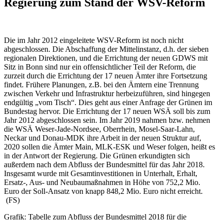
Regierung zum Stand der WSV-Reform
Die im Jahr 2012 eingeleitete WSV-Reform ist noch nicht
abgeschlossen. Die Abschaffung der Mittelinstanz, d.h. der sieben
regionalen Direktionen, und die Errichtung der neuen GDWS mit
Sitz in Bonn sind nur ein offensichtlicher Teil der Reform, die
zurzeit durch die Errichtung der 17 neuen Ämter ihre Fortsetzung
findet. Frühere Planungen, z.B. bei den Ämtern eine Trennung
zwischen Verkehr und Infrastruktur herbeizuführen, sind hingegen
endgültig „vom Tisch“. Dies geht aus einer Anfrage der Grünen im
Bundestag hervor. Die Errichtung der 17 neuen WSÄ soll bis zum
Jahr 2012 abgeschlossen sein. Im Jahr 2019 nahmen bzw. nehmen
die WSÄ Weser-Jade-Nordsee, Oberrhein, Mosel-Saar-Lahn,
Neckar und Donau-MDK ihre Arbeit in der neuen Struktur auf,
2020 sollen die Ämter Main, MLK-ESK und Weser folgen, heißt es
in der Antwort der Regierung. Die Grünen erkundigten sich
außerdem nach dem Abfluss der Bundesmittel für das Jahr 2018.
Insgesamt wurde mit Gesamtinvestitionen in Unterhalt, Erhalt,
Ersatz-, Aus- und Neubaumaßnahmen in Höhe von 752,2 Mio.
Euro der Soll-Ansatz von knapp 848,2 Mio. Euro nicht erreicht.
(FS)
Grafik: Tabelle zum Abfluss der Bundesmittel 2018 für die