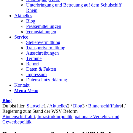
Unterbringung und Betreuung auf dem Schulschiff
Rhein
Aktuelles
Blog
Pressemitteilungen
Veranstaltungen
Service
Stellenvermittlung
Transportvermittlung
Ausschreibungen
Termine
Report
Daten & Fakten
Impressum
Datenschutzerklärung
Kontakt
Menü
Menü
Blog
Du bist hier:
Startseite
1
/
Aktuelles
2
/
Blog
3
/
Binnenschifffahrt
4
/
Regierung zum Stand der WSV-Reform
Binnenschifffahrt
,
Infrastrukturpolitik
,
nationale Verkehrs- und
Gewerbepolitik