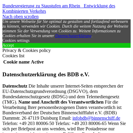
Bundesregierung zu Staustufen am Rhein
Entwicklung des
Kombinierten Verkehrs
Nach oben scrollen
Um unsere Webseite für Sie optimal zu gestalten und fortlaufend verbessern
zu können, verwenden wir Cookies. Durch die weitere Nutzung der Webseite
stimmen Sie der Verwendung von Cookies zu.
Weitere Informationen zu
Cookies erhalten Sie in unserer
Datenschutzerklärung
.
Cookies settings
Accept
Privacy & Cookies policy
Cookies list
Cookie name
Active
Datenschutzerklärung des BDB e.V.
Datenschutz
Die Inhalte unserer Internet-Seiten entsprechen der
EU-Datenschutzgrundverordnung (DSGVO), dem
Bundesdatenschutzgesetz (BDSG) und dem Telemediengesetz
(TMG).
Name und Anschrift des Verantwortlichen
Für die
Verarbeitung Ihrer personenbezogenen Daten verantwortlich ist:
Bundesverband der Deutschen Binnenschifffahrt e.V. (BDB)
Dammstr. 26 47119 Duisburg Email:
infobdb@binnenschiff.de
Telefon: +49 203 80006-50 Telefax: +49 203 80006-65 Wenn Sie
sich per Briefpost an uns wenden, wird Ihre Postadresse nur