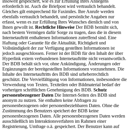
insoweit gespeichert, wie es zur Erfüllung Ihres Anliegens
erforderlich ist. Auch die Briefpost wird vertraulich behandelt.
Gleiches gilt entsprechend für Faximiles. Ihre Anrufe werden
ebenfalls vertraulich behandelt, und persönliche Angaben nur
erfasst, wenn es zur Erfüllung Ihres Wunsches dienlich und von
Ihnen gewollt ist.
Rechtliche Hinweise
Der BDB bemüht sich,
nach bestem Vermögen dafür Sorge zu tragen, dass die in diesem
Internetauftritt enthaltenen Informationen zutreffend sind. Eine
Haftung oder Garantie für die Aktualität, Richtigkeit und
Vollständigkeit der zur Verfügung gestellten Informationen ist
jedoch ausgeschlossen. Ferner ist der BDB für den Inhalt der über
Hyperlink extern verbundenen Internetauftritte nicht verantwortlich.
Der BDB behält sich vor, ohne Ankündigung, Änderungen oder
Ergänzungen der bereitgestellten Informationen vorzunehmen. Die
Inhalte des Internetauftritts des BDB sind urheberrechtlich
geschützt. Die Vervielfältigung von Informationen, insbesondere die
Verwendung von Texten, Textteilen oder Bildmaterial bedarf der
vorherigen schriftlichen Genehmigung des BDB.
Schutz
personenbezogener Daten
Die Internet-Seiten des BDB sind
anonym zu nutzen. Sie enthalten keine Abfragen zu
personenbezogenen oder personenbeziehbaren Daten. Ohne die
Zustimmung des Benutzers speichert der BDB keine
personenbezogenen Daten. Alle personenbezogenen Daten werden
ausschließlich im Interaktionsverfahren im Rahmen einer
Registrierung, Umfrage o.ä. gespeichert. Der Benutzer kann auf