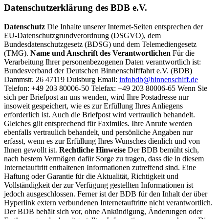
Datenschutzerklärung des BDB e.V.
Datenschutz
Die Inhalte unserer Internet-Seiten entsprechen der
EU-Datenschutzgrundverordnung (DSGVO), dem
Bundesdatenschutzgesetz (BDSG) und dem Telemediengesetz
(TMG).
Name und Anschrift des Verantwortlichen
Für die
Verarbeitung Ihrer personenbezogenen Daten verantwortlich ist:
Bundesverband der Deutschen Binnenschifffahrt e.V. (BDB)
Dammstr. 26 47119 Duisburg Email:
infobdb@binnenschiff.de
Telefon: +49 203 80006-50 Telefax: +49 203 80006-65 Wenn Sie
sich per Briefpost an uns wenden, wird Ihre Postadresse nur
insoweit gespeichert, wie es zur Erfüllung Ihres Anliegens
erforderlich ist. Auch die Briefpost wird vertraulich behandelt.
Gleiches gilt entsprechend für Faximiles. Ihre Anrufe werden
ebenfalls vertraulich behandelt, und persönliche Angaben nur
erfasst, wenn es zur Erfüllung Ihres Wunsches dienlich und von
Ihnen gewollt ist.
Rechtliche Hinweise
Der BDB bemüht sich,
nach bestem Vermögen dafür Sorge zu tragen, dass die in diesem
Internetauftritt enthaltenen Informationen zutreffend sind. Eine
Haftung oder Garantie für die Aktualität, Richtigkeit und
Vollständigkeit der zur Verfügung gestellten Informationen ist
jedoch ausgeschlossen. Ferner ist der BDB für den Inhalt der über
Hyperlink extern verbundenen Internetauftritte nicht verantwortlich.
Der BDB behält sich vor, ohne Ankündigung, Änderungen oder