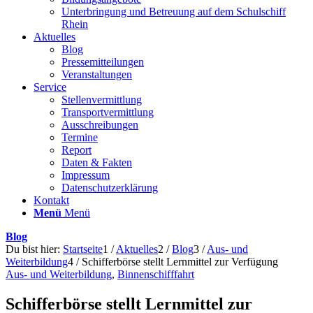
Unterbringung und Betreuung auf dem Schulschiff
Rhein
Aktuelles
Blog
Pressemitteilungen
Veranstaltungen
Service
Stellenvermittlung
Transportvermittlung
Ausschreibungen
Termine
Report
Daten & Fakten
Impressum
Datenschutzerklärung
Kontakt
Menü
Menü
Blog
Du bist hier:
Startseite
1
/
Aktuelles
2
/
Blog
3
/
Aus- und
Weiterbildung
4
/
Schifferbörse stellt Lernmittel zur Verfügung
Aus- und Weiterbildung
,
Binnenschifffahrt
Schifferbörse stellt Lernmittel zur