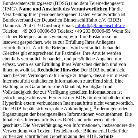
Bundesdatenschutzgesetz (BDSG) und dem Telemediengesetz
(TMG).
Name und Anschrift des Verantwortlichen
Für die
Verarbeitung Ihrer personenbezogenen Daten verantwortlich ist:
Bundesverband der Deutschen Binnenschifffahrt e.V. (BDB)
Dammstr. 26 47119 Duisburg Email:
infobdb@binnenschiff.de
Telefon: +49 203 80006-50 Telefax: +49 203 80006-65 Wenn Sie
sich per Briefpost an uns wenden, wird Ihre Postadresse nur
insoweit gespeichert, wie es zur Erfüllung Ihres Anliegens
erforderlich ist. Auch die Briefpost wird vertraulich behandelt.
Gleiches gilt entsprechend für Faximiles. Ihre Anrufe werden
ebenfalls vertraulich behandelt, und persönliche Angaben nur
erfasst, wenn es zur Erfüllung Ihres Wunsches dienlich und von
Ihnen gewollt ist.
Rechtliche Hinweise
Der BDB bemüht sich,
nach bestem Vermögen dafür Sorge zu tragen, dass die in diesem
Internetauftritt enthaltenen Informationen zutreffend sind. Eine
Haftung oder Garantie für die Aktualität, Richtigkeit und
Vollständigkeit der zur Verfügung gestellten Informationen ist
jedoch ausgeschlossen. Ferner ist der BDB für den Inhalt der über
Hyperlink extern verbundenen Internetauftritte nicht verantwortlich.
Der BDB behält sich vor, ohne Ankündigung, Änderungen oder
Ergänzungen der bereitgestellten Informationen vorzunehmen. Die
Inhalte des Internetauftritts des BDB sind urheberrechtlich
geschützt. Die Vervielfältigung von Informationen, insbesondere die
Verwendung von Texten, Textteilen oder Bildmaterial bedarf der
vorherigen schriftlichen Genehmigung des BDB.
Schutz