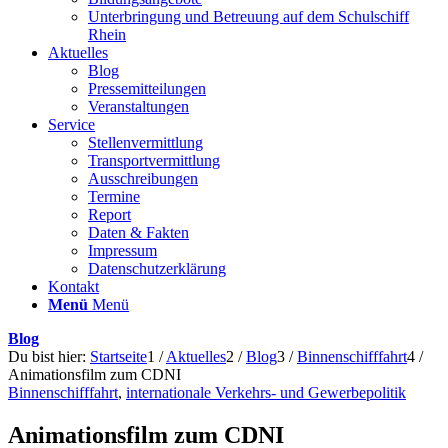
Unterbringung und Betreuung auf dem Schulschiff
Rhein
Aktuelles
Blog
Pressemitteilungen
Veranstaltungen
Service
Stellenvermittlung
Transportvermittlung
Ausschreibungen
Termine
Report
Daten & Fakten
Impressum
Datenschutzerklärung
Kontakt
Menü
Menü
Blog
Du bist hier:
Startseite
1
/
Aktuelles
2
/
Blog
3
/
Binnenschifffahrt
4
/
Animationsfilm zum CDNI
Binnenschifffahrt
,
internationale Verkehrs- und Gewerbepolitik
Animationsfilm zum CDNI