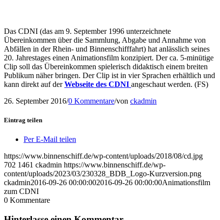
Das CDNI (das am 9. September 1996 unterzeichnete
Übereinkommen über die Sammlung, Abgabe und Annahme von
Abfällen in der Rhein- und Binnenschifffahrt) hat anlässlich seines
20. Jahrestages einen Animationsfilm konzipiert. Der ca. 5-minütige
Clip soll das Übereinkommen spielerisch didaktisch einem breiten
Publikum näher bringen. Der Clip ist in vier Sprachen erhältlich und
kann direkt auf der
Webseite des CDNI
angeschaut werden. (FS)
26. September 2016
/
0 Kommentare
/
von
ckadmin
Eintrag teilen
Per E-Mail teilen
https://www.binnenschiff.de/wp-content/uploads/2018/08/cd.jpg
702
1461
ckadmin
https://www.binnenschiff.de/wp-
content/uploads/2023/03/230328_BDB_Logo-Kurzversion.png
ckadmin
2016-09-26 00:00:00
2016-09-26 00:00:00
Animationsfilm
zum CDNI
0
Kommentare
Hinterlasse einen Kommentar