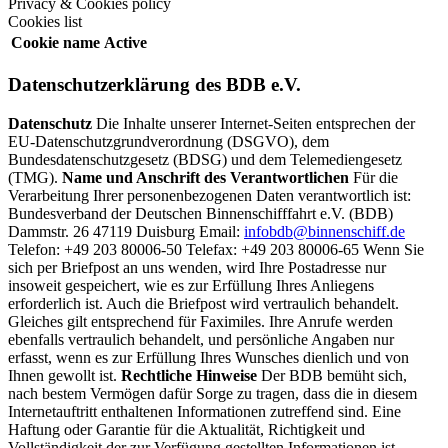
Privacy & Cookies policy
Cookies list
Cookie name
Active
Datenschutzerklärung des BDB e.V.
Datenschutz
Die Inhalte unserer Internet-Seiten entsprechen der
EU-Datenschutzgrundverordnung (DSGVO), dem
Bundesdatenschutzgesetz (BDSG) und dem Telemediengesetz
(TMG).
Name und Anschrift des Verantwortlichen
Für die
Verarbeitung Ihrer personenbezogenen Daten verantwortlich ist:
Bundesverband der Deutschen Binnenschifffahrt e.V. (BDB)
Dammstr. 26 47119 Duisburg Email:
infobdb@binnenschiff.de
Telefon: +49 203 80006-50 Telefax: +49 203 80006-65 Wenn Sie
sich per Briefpost an uns wenden, wird Ihre Postadresse nur
insoweit gespeichert, wie es zur Erfüllung Ihres Anliegens
erforderlich ist. Auch die Briefpost wird vertraulich behandelt.
Gleiches gilt entsprechend für Faximiles. Ihre Anrufe werden
ebenfalls vertraulich behandelt, und persönliche Angaben nur
erfasst, wenn es zur Erfüllung Ihres Wunsches dienlich und von
Ihnen gewollt ist.
Rechtliche Hinweise
Der BDB bemüht sich,
nach bestem Vermögen dafür Sorge zu tragen, dass die in diesem
Internetauftritt enthaltenen Informationen zutreffend sind. Eine
Haftung oder Garantie für die Aktualität, Richtigkeit und
Vollständigkeit der zur Verfügung gestellten Informationen ist