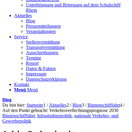
Unterbringung und Betreuung auf dem Schulschiff
Rhein
Aktuelles
Blog
Pressemitteilungen
Veranstaltungen
Service
Stellenvermittlung
Transportvermittlung
Ausschreibungen
Termine
Report
Daten & Fakten
Impressum
Datenschutzerklärung
Kontakt
Menü
Menü
Blog
Du bist hier:
Startseite
1
/
Aktuelles
2
/
Blog
3
/
Binnenschifffahrt
4
/
Auf den Punkt gebracht: Verkehrsverflechtungsprognose 2030
Binnenschifffahrt
,
Infrastrukturpolitik
,
nationale Verkehrs- und
Gewerbepolitik