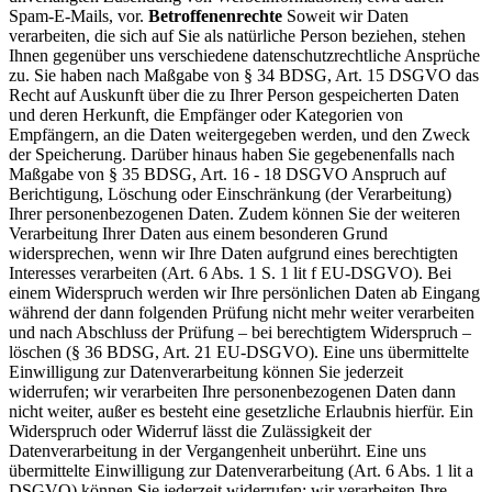
Spam-E-Mails, vor.
Betroffenenrechte
Soweit wir Daten
verarbeiten, die sich auf Sie als natürliche Person beziehen, stehen
Ihnen gegenüber uns verschiedene datenschutzrechtliche Ansprüche
zu. Sie haben nach Maßgabe von § 34 BDSG, Art. 15 DSGVO das
Recht auf Auskunft über die zu Ihrer Person gespeicherten Daten
und deren Herkunft, die Empfänger oder Kategorien von
Empfängern, an die Daten weitergegeben werden, und den Zweck
der Speicherung. Darüber hinaus haben Sie gegebenenfalls nach
Maßgabe von § 35 BDSG, Art. 16 - 18 DSGVO Anspruch auf
Berichtigung, Löschung oder Einschränkung (der Verarbeitung)
Ihrer personenbezogenen Daten. Zudem können Sie der weiteren
Verarbeitung Ihrer Daten aus einem besonderen Grund
widersprechen, wenn wir Ihre Daten aufgrund eines berechtigten
Interesses verarbeiten (Art. 6 Abs. 1 S. 1 lit f EU-DSGVO). Bei
einem Widerspruch werden wir Ihre persönlichen Daten ab Eingang
während der dann folgenden Prüfung nicht mehr weiter verarbeiten
und nach Abschluss der Prüfung – bei berechtigtem Widerspruch –
löschen (§ 36 BDSG, Art. 21 EU-DSGVO). Eine uns übermittelte
Einwilligung zur Datenverarbeitung können Sie jederzeit
widerrufen; wir verarbeiten Ihre personenbezogenen Daten dann
nicht weiter, außer es besteht eine gesetzliche Erlaubnis hierfür. Ein
Widerspruch oder Widerruf lässt die Zulässigkeit der
Datenverarbeitung in der Vergangenheit unberührt. Eine uns
übermittelte Einwilligung zur Datenverarbeitung (Art. 6 Abs. 1 lit a
DSGVO) können Sie jederzeit widerrufen; wir verarbeiten Ihre