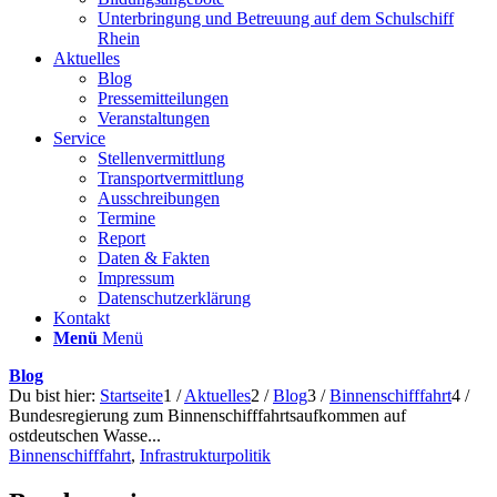
Unterbringung und Betreuung auf dem Schulschiff
Rhein
Aktuelles
Blog
Pressemitteilungen
Veranstaltungen
Service
Stellenvermittlung
Transportvermittlung
Ausschreibungen
Termine
Report
Daten & Fakten
Impressum
Datenschutzerklärung
Kontakt
Menü
Menü
Blog
Du bist hier:
Startseite
1
/
Aktuelles
2
/
Blog
3
/
Binnenschifffahrt
4
/
Bundesregierung zum Binnenschifffahrtsaufkommen auf
ostdeutschen Wasse...
Binnenschifffahrt
,
Infrastrukturpolitik