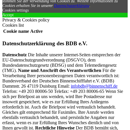
stimmen Sie der Verwendung von Cookies zu.
Weitere Informationen zu
Cookies erhalten Sie in unserer
Datenschutzerklärung
.
Cookies settings
Accept
Privacy & Cookies policy
Cookies list
Cookie name
Active
Datenschutzerklärung des BDB e.V.
Datenschutz
Die Inhalte unserer Internet-Seiten entsprechen der
EU-Datenschutzgrundverordnung (DSGVO), dem
Bundesdatenschutzgesetz (BDSG) und dem Telemediengesetz
(TMG).
Name und Anschrift des Verantwortlichen
Für die
Verarbeitung Ihrer personenbezogenen Daten verantwortlich ist:
Bundesverband der Deutschen Binnenschifffahrt e.V. (BDB)
Dammstr. 26 47119 Duisburg Email:
infobdb@binnenschiff.de
Telefon: +49 203 80006-50 Telefax: +49 203 80006-65 Wenn Sie
sich per Briefpost an uns wenden, wird Ihre Postadresse nur
insoweit gespeichert, wie es zur Erfüllung Ihres Anliegens
erforderlich ist. Auch die Briefpost wird vertraulich behandelt.
Gleiches gilt entsprechend für Faximiles. Ihre Anrufe werden
ebenfalls vertraulich behandelt, und persönliche Angaben nur
erfasst, wenn es zur Erfüllung Ihres Wunsches dienlich und von
Ihnen gewollt ist.
Rechtliche Hinweise
Der BDB bemüht sich,