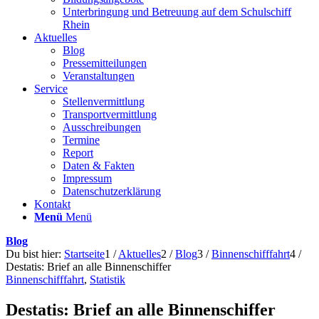
Unterbringung und Betreuung auf dem Schulschiff
Rhein
Aktuelles
Blog
Pressemitteilungen
Veranstaltungen
Service
Stellenvermittlung
Transportvermittlung
Ausschreibungen
Termine
Report
Daten & Fakten
Impressum
Datenschutzerklärung
Kontakt
Menü
Menü
Blog
Du bist hier:
Startseite
1
/
Aktuelles
2
/
Blog
3
/
Binnenschifffahrt
4
/
Destatis: Brief an alle Binnenschiffer
Binnenschifffahrt
,
Statistik
Destatis: Brief an alle Binnenschiffer