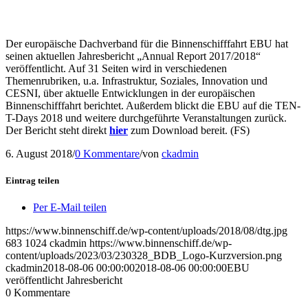
Der europäische Dachverband für die Binnenschifffahrt EBU hat
seinen aktuellen Jahresbericht „Annual Report 2017/2018“
veröffentlicht. Auf 31 Seiten wird in verschiedenen
Themenrubriken, u.a. Infrastruktur, Soziales, Innovation und
CESNI, über aktuelle Entwicklungen in der europäischen
Binnenschifffahrt berichtet. Außerdem blickt die EBU auf die TEN-
T-Days 2018 und weitere durchgeführte Veranstaltungen zurück.
Der Bericht steht direkt
hier
zum Download bereit. (FS)
6. August 2018
/
0 Kommentare
/
von
ckadmin
Eintrag teilen
Per E-Mail teilen
https://www.binnenschiff.de/wp-content/uploads/2018/08/dtg.jpg
683
1024
ckadmin
https://www.binnenschiff.de/wp-
content/uploads/2023/03/230328_BDB_Logo-Kurzversion.png
ckadmin
2018-08-06 00:00:00
2018-08-06 00:00:00
EBU
veröffentlicht Jahresbericht
0
Kommentare