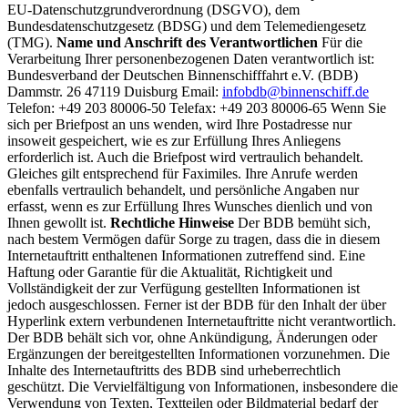
EU-Datenschutzgrundverordnung (DSGVO), dem
Bundesdatenschutzgesetz (BDSG) und dem Telemediengesetz
(TMG).
Name und Anschrift des Verantwortlichen
Für die
Verarbeitung Ihrer personenbezogenen Daten verantwortlich ist:
Bundesverband der Deutschen Binnenschifffahrt e.V. (BDB)
Dammstr. 26 47119 Duisburg Email:
infobdb@binnenschiff.de
Telefon: +49 203 80006-50 Telefax: +49 203 80006-65 Wenn Sie
sich per Briefpost an uns wenden, wird Ihre Postadresse nur
insoweit gespeichert, wie es zur Erfüllung Ihres Anliegens
erforderlich ist. Auch die Briefpost wird vertraulich behandelt.
Gleiches gilt entsprechend für Faximiles. Ihre Anrufe werden
ebenfalls vertraulich behandelt, und persönliche Angaben nur
erfasst, wenn es zur Erfüllung Ihres Wunsches dienlich und von
Ihnen gewollt ist.
Rechtliche Hinweise
Der BDB bemüht sich,
nach bestem Vermögen dafür Sorge zu tragen, dass die in diesem
Internetauftritt enthaltenen Informationen zutreffend sind. Eine
Haftung oder Garantie für die Aktualität, Richtigkeit und
Vollständigkeit der zur Verfügung gestellten Informationen ist
jedoch ausgeschlossen. Ferner ist der BDB für den Inhalt der über
Hyperlink extern verbundenen Internetauftritte nicht verantwortlich.
Der BDB behält sich vor, ohne Ankündigung, Änderungen oder
Ergänzungen der bereitgestellten Informationen vorzunehmen. Die
Inhalte des Internetauftritts des BDB sind urheberrechtlich
geschützt. Die Vervielfältigung von Informationen, insbesondere die
Verwendung von Texten, Textteilen oder Bildmaterial bedarf der