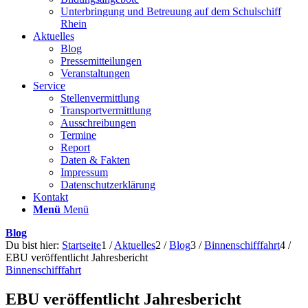
Unterbringung und Betreuung auf dem Schulschiff
Rhein
Aktuelles
Blog
Pressemitteilungen
Veranstaltungen
Service
Stellenvermittlung
Transportvermittlung
Ausschreibungen
Termine
Report
Daten & Fakten
Impressum
Datenschutzerklärung
Kontakt
Menü
Menü
Blog
Du bist hier:
Startseite
1
/
Aktuelles
2
/
Blog
3
/
Binnenschifffahrt
4
/
EBU veröffentlicht Jahresbericht
Binnenschifffahrt
EBU veröffentlicht Jahresbericht