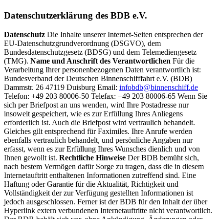
Datenschutzerklärung des BDB e.V.
Datenschutz
Die Inhalte unserer Internet-Seiten entsprechen der
EU-Datenschutzgrundverordnung (DSGVO), dem
Bundesdatenschutzgesetz (BDSG) und dem Telemediengesetz
(TMG).
Name und Anschrift des Verantwortlichen
Für die
Verarbeitung Ihrer personenbezogenen Daten verantwortlich ist:
Bundesverband der Deutschen Binnenschifffahrt e.V. (BDB)
Dammstr. 26 47119 Duisburg Email:
infobdb@binnenschiff.de
Telefon: +49 203 80006-50 Telefax: +49 203 80006-65 Wenn Sie
sich per Briefpost an uns wenden, wird Ihre Postadresse nur
insoweit gespeichert, wie es zur Erfüllung Ihres Anliegens
erforderlich ist. Auch die Briefpost wird vertraulich behandelt.
Gleiches gilt entsprechend für Faximiles. Ihre Anrufe werden
ebenfalls vertraulich behandelt, und persönliche Angaben nur
erfasst, wenn es zur Erfüllung Ihres Wunsches dienlich und von
Ihnen gewollt ist.
Rechtliche Hinweise
Der BDB bemüht sich,
nach bestem Vermögen dafür Sorge zu tragen, dass die in diesem
Internetauftritt enthaltenen Informationen zutreffend sind. Eine
Haftung oder Garantie für die Aktualität, Richtigkeit und
Vollständigkeit der zur Verfügung gestellten Informationen ist
jedoch ausgeschlossen. Ferner ist der BDB für den Inhalt der über
Hyperlink extern verbundenen Internetauftritte nicht verantwortlich.