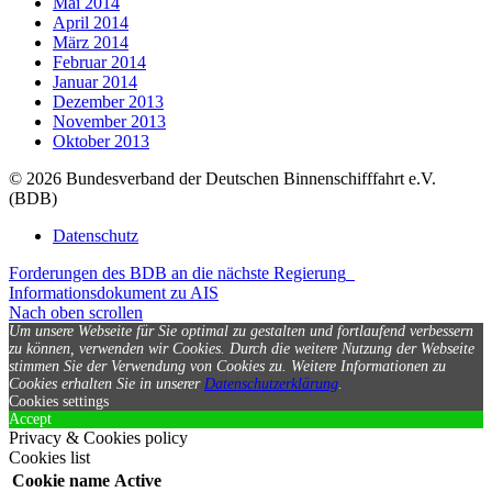
Mai 2014
April 2014
März 2014
Februar 2014
Januar 2014
Dezember 2013
November 2013
Oktober 2013
© 2026 Bundesverband der Deutschen Binnenschifffahrt e.V.
(BDB)
Datenschutz
Forderungen des BDB an die nächste Regierung
Informationsdokument zu AIS
Nach oben scrollen
Um unsere Webseite für Sie optimal zu gestalten und fortlaufend verbessern
zu können, verwenden wir Cookies. Durch die weitere Nutzung der Webseite
stimmen Sie der Verwendung von Cookies zu.
Weitere Informationen zu
Cookies erhalten Sie in unserer
Datenschutzerklärung
.
Cookies settings
Accept
Privacy & Cookies policy
Cookies list
Cookie name
Active