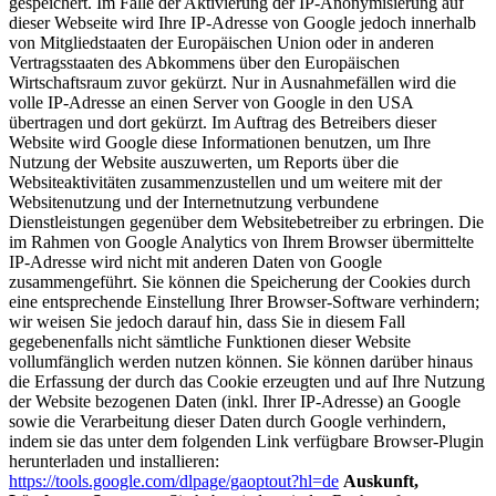
gespeichert. Im Falle der Aktivierung der IP-Anonymisierung auf
dieser Webseite wird Ihre IP-Adresse von Google jedoch innerhalb
von Mitgliedstaaten der Europäischen Union oder in anderen
Vertragsstaaten des Abkommens über den Europäischen
Wirtschaftsraum zuvor gekürzt. Nur in Ausnahmefällen wird die
volle IP-Adresse an einen Server von Google in den USA
übertragen und dort gekürzt. Im Auftrag des Betreibers dieser
Website wird Google diese Informationen benutzen, um Ihre
Nutzung der Website auszuwerten, um Reports über die
Websiteaktivitäten zusammenzustellen und um weitere mit der
Websitenutzung und der Internetnutzung verbundene
Dienstleistungen gegenüber dem Websitebetreiber zu erbringen. Die
im Rahmen von Google Analytics von Ihrem Browser übermittelte
IP-Adresse wird nicht mit anderen Daten von Google
zusammengeführt. Sie können die Speicherung der Cookies durch
eine entsprechende Einstellung Ihrer Browser-Software verhindern;
wir weisen Sie jedoch darauf hin, dass Sie in diesem Fall
gegebenenfalls nicht sämtliche Funktionen dieser Website
vollumfänglich werden nutzen können. Sie können darüber hinaus
die Erfassung der durch das Cookie erzeugten und auf Ihre Nutzung
der Website bezogenen Daten (inkl. Ihrer IP-Adresse) an Google
sowie die Verarbeitung dieser Daten durch Google verhindern,
indem sie das unter dem folgenden Link verfügbare Browser-Plugin
herunterladen und installieren:
https://tools.google.com/dlpage/gaoptout?hl=de
Auskunft,