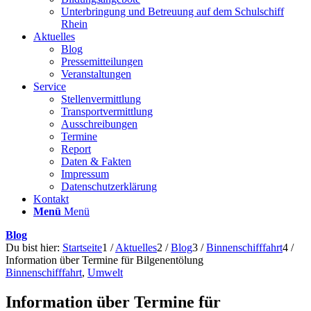
Unterbringung und Betreuung auf dem Schulschiff
Rhein
Aktuelles
Blog
Pressemitteilungen
Veranstaltungen
Service
Stellenvermittlung
Transportvermittlung
Ausschreibungen
Termine
Report
Daten & Fakten
Impressum
Datenschutzerklärung
Kontakt
Menü
Menü
Blog
Du bist hier:
Startseite
1
/
Aktuelles
2
/
Blog
3
/
Binnenschifffahrt
4
/
Information über Termine für Bilgenentölung
Binnenschifffahrt
,
Umwelt
Information über Termine für