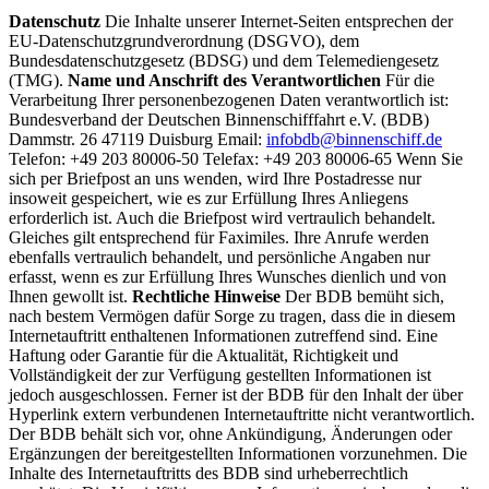
Datenschutz
Die Inhalte unserer Internet-Seiten entsprechen der
EU-Datenschutzgrundverordnung (DSGVO), dem
Bundesdatenschutzgesetz (BDSG) und dem Telemediengesetz
(TMG).
Name und Anschrift des Verantwortlichen
Für die
Verarbeitung Ihrer personenbezogenen Daten verantwortlich ist:
Bundesverband der Deutschen Binnenschifffahrt e.V. (BDB)
Dammstr. 26 47119 Duisburg Email:
infobdb@binnenschiff.de
Telefon: +49 203 80006-50 Telefax: +49 203 80006-65 Wenn Sie
sich per Briefpost an uns wenden, wird Ihre Postadresse nur
insoweit gespeichert, wie es zur Erfüllung Ihres Anliegens
erforderlich ist. Auch die Briefpost wird vertraulich behandelt.
Gleiches gilt entsprechend für Faximiles. Ihre Anrufe werden
ebenfalls vertraulich behandelt, und persönliche Angaben nur
erfasst, wenn es zur Erfüllung Ihres Wunsches dienlich und von
Ihnen gewollt ist.
Rechtliche Hinweise
Der BDB bemüht sich,
nach bestem Vermögen dafür Sorge zu tragen, dass die in diesem
Internetauftritt enthaltenen Informationen zutreffend sind. Eine
Haftung oder Garantie für die Aktualität, Richtigkeit und
Vollständigkeit der zur Verfügung gestellten Informationen ist
jedoch ausgeschlossen. Ferner ist der BDB für den Inhalt der über
Hyperlink extern verbundenen Internetauftritte nicht verantwortlich.
Der BDB behält sich vor, ohne Ankündigung, Änderungen oder
Ergänzungen der bereitgestellten Informationen vorzunehmen. Die
Inhalte des Internetauftritts des BDB sind urheberrechtlich