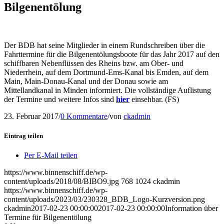
Bilgenentölung
Der BDB hat seine Mitglieder in einem Rundschreiben über die
Fahrttermine für die Bilgenentölungsboote für das Jahr 2017 auf den
schiffbaren Nebenflüssen des Rheins bzw. am Ober- und
Niederrhein, auf dem Dortmund-Ems-Kanal bis Emden, auf dem
Main, Main-Donau-Kanal und der Donau sowie am
Mittellandkanal in Minden informiert. Die vollständige Auflistung
der Termine und weitere Infos sind
hier
einsehbar. (FS)
23. Februar 2017
/
0 Kommentare
/
von
ckadmin
Eintrag teilen
Per E-Mail teilen
https://www.binnenschiff.de/wp-
content/uploads/2018/08/BIBO9.jpg
768
1024
ckadmin
https://www.binnenschiff.de/wp-
content/uploads/2023/03/230328_BDB_Logo-Kurzversion.png
ckadmin
2017-02-23 00:00:00
2017-02-23 00:00:00
Information über
Termine für Bilgenentölung