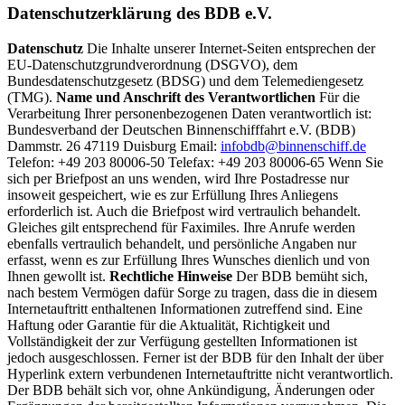
Datenschutzerklärung des BDB e.V.
Datenschutz
Die Inhalte unserer Internet-Seiten entsprechen der
EU-Datenschutzgrundverordnung (DSGVO), dem
Bundesdatenschutzgesetz (BDSG) und dem Telemediengesetz
(TMG).
Name und Anschrift des Verantwortlichen
Für die
Verarbeitung Ihrer personenbezogenen Daten verantwortlich ist:
Bundesverband der Deutschen Binnenschifffahrt e.V. (BDB)
Dammstr. 26 47119 Duisburg Email:
infobdb@binnenschiff.de
Telefon: +49 203 80006-50 Telefax: +49 203 80006-65 Wenn Sie
sich per Briefpost an uns wenden, wird Ihre Postadresse nur
insoweit gespeichert, wie es zur Erfüllung Ihres Anliegens
erforderlich ist. Auch die Briefpost wird vertraulich behandelt.
Gleiches gilt entsprechend für Faximiles. Ihre Anrufe werden
ebenfalls vertraulich behandelt, und persönliche Angaben nur
erfasst, wenn es zur Erfüllung Ihres Wunsches dienlich und von
Ihnen gewollt ist.
Rechtliche Hinweise
Der BDB bemüht sich,
nach bestem Vermögen dafür Sorge zu tragen, dass die in diesem
Internetauftritt enthaltenen Informationen zutreffend sind. Eine
Haftung oder Garantie für die Aktualität, Richtigkeit und
Vollständigkeit der zur Verfügung gestellten Informationen ist
jedoch ausgeschlossen. Ferner ist der BDB für den Inhalt der über
Hyperlink extern verbundenen Internetauftritte nicht verantwortlich.
Der BDB behält sich vor, ohne Ankündigung, Änderungen oder