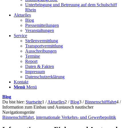
Unterbringung und Betreuung auf dem Schulschiff
Rhein
Aktuelles
Blog
Pressemitteilungen
Veranstaltungen
Service
Stellenvermittlung
Transportvermittlung
Ausschreibungen
Termine
Report
Daten & Fakten
Impressum
Datenschutzerklärung
Kontakt
Menü
Menü
Blog
Du bist hier:
Startseite
1
/
Aktuelles
2
/
Blog
3
/
Binnenschifffahrt
4
/
Information zum Einbau und Austausch nautischer
Navigationsgeräte
Binnenschifffahrt
,
internationale Verkehrs- und Gewerbepolitik