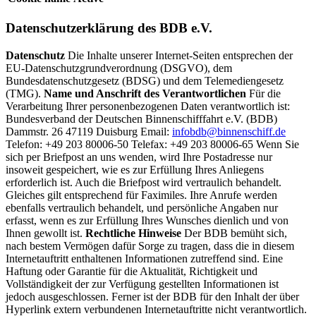
Datenschutzerklärung des BDB e.V.
Datenschutz
Die Inhalte unserer Internet-Seiten entsprechen der
EU-Datenschutzgrundverordnung (DSGVO), dem
Bundesdatenschutzgesetz (BDSG) und dem Telemediengesetz
(TMG).
Name und Anschrift des Verantwortlichen
Für die
Verarbeitung Ihrer personenbezogenen Daten verantwortlich ist:
Bundesverband der Deutschen Binnenschifffahrt e.V. (BDB)
Dammstr. 26 47119 Duisburg Email:
infobdb@binnenschiff.de
Telefon: +49 203 80006-50 Telefax: +49 203 80006-65 Wenn Sie
sich per Briefpost an uns wenden, wird Ihre Postadresse nur
insoweit gespeichert, wie es zur Erfüllung Ihres Anliegens
erforderlich ist. Auch die Briefpost wird vertraulich behandelt.
Gleiches gilt entsprechend für Faximiles. Ihre Anrufe werden
ebenfalls vertraulich behandelt, und persönliche Angaben nur
erfasst, wenn es zur Erfüllung Ihres Wunsches dienlich und von
Ihnen gewollt ist.
Rechtliche Hinweise
Der BDB bemüht sich,
nach bestem Vermögen dafür Sorge zu tragen, dass die in diesem
Internetauftritt enthaltenen Informationen zutreffend sind. Eine
Haftung oder Garantie für die Aktualität, Richtigkeit und
Vollständigkeit der zur Verfügung gestellten Informationen ist
jedoch ausgeschlossen. Ferner ist der BDB für den Inhalt der über
Hyperlink extern verbundenen Internetauftritte nicht verantwortlich.