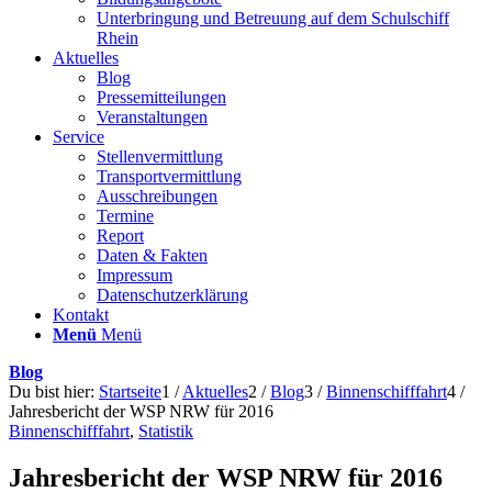
Unterbringung und Betreuung auf dem Schulschiff
Rhein
Aktuelles
Blog
Pressemitteilungen
Veranstaltungen
Service
Stellenvermittlung
Transportvermittlung
Ausschreibungen
Termine
Report
Daten & Fakten
Impressum
Datenschutzerklärung
Kontakt
Menü
Menü
Blog
Du bist hier:
Startseite
1
/
Aktuelles
2
/
Blog
3
/
Binnenschifffahrt
4
/
Jahresbericht der WSP NRW für 2016
Binnenschifffahrt
,
Statistik
Jahresbericht der WSP NRW für 2016