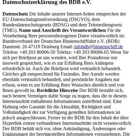
Datenschutzerklärung des BDB e.V.
Datenschutz
Die Inhalte unserer Internet-Seiten entsprechen der
EU-Datenschutzgrundverordnung (DSGVO), dem
Bundesdatenschutzgesetz (BDSG) und dem Telemediengesetz
(TMG).
Name und Anschrift des Verantwortlichen
Für die
Verarbeitung Ihrer personenbezogenen Daten verantwortlich ist:
Bundesverband der Deutschen Binnenschifffahrt e.V. (BDB)
Dammstr. 26 47119 Duisburg Email:
infobdb@binnenschiff.de
Telefon: +49 203 80006-50 Telefax: +49 203 80006-65 Wenn Sie
sich per Briefpost an uns wenden, wird Ihre Postadresse nur
insoweit gespeichert, wie es zur Erfüllung Ihres Anliegens
erforderlich ist. Auch die Briefpost wird vertraulich behandelt.
Gleiches gilt entsprechend für Faximiles. Ihre Anrufe werden
ebenfalls vertraulich behandelt, und persönliche Angaben nur
erfasst, wenn es zur Erfüllung Ihres Wunsches dienlich und von
Ihnen gewollt ist.
Rechtliche Hinweise
Der BDB bemüht sich,
nach bestem Vermögen dafür Sorge zu tragen, dass die in diesem
Internetauftritt enthaltenen Informationen zutreffend sind. Eine
Haftung oder Garantie für die Aktualität, Richtigkeit und
Vollständigkeit der zur Verfügung gestellten Informationen ist
jedoch ausgeschlossen. Ferner ist der BDB für den Inhalt der über
Hyperlink extern verbundenen Internetauftritte nicht verantwortlich.
Der BDB behält sich vor, ohne Ankündigung, Änderungen oder
Ergänzungen der bereitgestellten Informationen vorzunehmen. Die