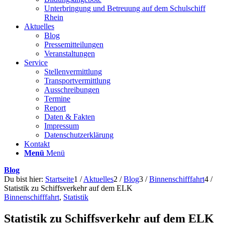
Unterbringung und Betreuung auf dem Schulschiff
Rhein
Aktuelles
Blog
Pressemitteilungen
Veranstaltungen
Service
Stellenvermittlung
Transportvermittlung
Ausschreibungen
Termine
Report
Daten & Fakten
Impressum
Datenschutzerklärung
Kontakt
Menü
Menü
Blog
Du bist hier:
Startseite
1
/
Aktuelles
2
/
Blog
3
/
Binnenschifffahrt
4
/
Statistik zu Schiffsverkehr auf dem ELK
Binnenschifffahrt
,
Statistik
Statistik zu Schiffsverkehr auf dem ELK