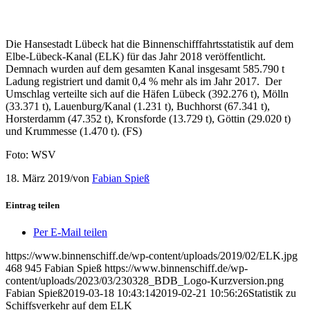
Die Hansestadt Lübeck hat die Binnenschifffahrtsstatistik auf dem
Elbe-Lübeck-Kanal (ELK) für das Jahr 2018 veröffentlicht.
Demnach wurden auf dem gesamten Kanal insgesamt 585.790 t
Ladung registriert und damit 0,4 % mehr als im Jahr 2017. Der
Umschlag verteilte sich auf die Häfen Lübeck (392.276 t), Mölln
(33.371 t), Lauenburg/Kanal (1.231 t), Buchhorst (67.341 t),
Horsterdamm (47.352 t), Kronsforde (13.729 t), Göttin (29.020 t)
und Krummesse (1.470 t). (FS)
Foto: WSV
18. März 2019
/
von
Fabian Spieß
Eintrag teilen
Per E-Mail teilen
https://www.binnenschiff.de/wp-content/uploads/2019/02/ELK.jpg
468
945
Fabian Spieß
https://www.binnenschiff.de/wp-
content/uploads/2023/03/230328_BDB_Logo-Kurzversion.png
Fabian Spieß
2019-03-18 10:43:14
2019-02-21 10:56:26
Statistik zu
Schiffsverkehr auf dem ELK