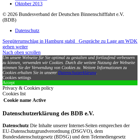
Oktober 2013
© 2026 Bundesverband der Deutschen Binnenschifffahrt e.V.
(BDB)
Datenschutz
Seegüterumschlag in Hamburg stabil
Gespräche zu Lage am WDK
gehen weiter
Nach oben scrollen
Um unsere Webseite für Sie optimal zu gestalten und fortlaufend verbessern
zu können, verwenden wir Cookies. Durch die weitere Nutzung der Webseite
stimmen Sie der Verwendung von Cookies zu.
Weitere Informationen zu
Cookies erhalten Sie in unserer
Datenschutzerklärung
.
Cookies settings
Accept
Privacy & Cookies policy
Cookies list
Cookie name
Active
Datenschutzerklärung des BDB e.V.
Datenschutz
Die Inhalte unserer Internet-Seiten entsprechen der
EU-Datenschutzgrundverordnung (DSGVO), dem
Bundesdatenschutzgesetz (BDSG) und dem Telemediengesetz