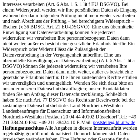
Interesses verarbeiten (Art. 6 Abs. 1 S. 1 lit f EU-DSGVO). Bei
einem Widerspruch werden wir Ihre persönlichen Daten ab Eingang
während der dann folgenden Prüfung nicht mehr weiter verarbeiten
und nach Abschluss der Prüfung – bei berechtigtem Widerspruch –
löschen (§ 36 BDSG, Art. 21 EU-DSGVO). Eine uns übermittelte
Einwilligung zur Datenverarbeitung können Sie jederzeit
widerrufen; wir verarbeiten Ihre personenbezogenen Daten dann
nicht weiter, außer es besteht eine gesetzliche Erlaubnis hierfür. Ein
Widerspruch oder Widerruf lässt die Zulässigkeit der
Datenverarbeitung in der Vergangenheit unberührt. Eine uns
übermittelte Einwilligung zur Datenverarbeitung (Art. 6 Abs. 1 lit a
DSGVO) können Sie jederzeit widerrufen; wir verarbeiten Ihre
personenbezogenen Daten dann nicht weiter, außer es besteht eine
gesetzliche Erlaubnis hierfür. Die Ihnen zustehenden Rechte erfüllen
wir unverzüglich und unentgeltlich. Wenden Sie sich dazu bitte an
uns oder unseren Datenschutzbeauftragten; unsere Kontaktdaten
finden Sie am Anfang dieser Datenschutzerklärung. Schließlich
haben Sie nach Art. 77 DSGVO das Recht zur Beschwerde bei der
zuständigen Datenschutzbehörde: Land Nordrhein-Westfalen
Landesbeauftragte für Datenschutz und Informationsfreiheit
Nordrhein-Westfalen Postfach 20 04 44 40102 Düsseldorf Tel.: +49
211 38424-0 Fax: +49 211 38424-10 E-Mail:
poststelle@ldi.nrw.de
Haftungsausschluss
Alle Angaben in diesem Internetauftritt werden
regelmäßig geprüft und aktualisiert. Dennoch können sich Daten
inzwischen verändert haben. Eine Haftung oder Garantie für die