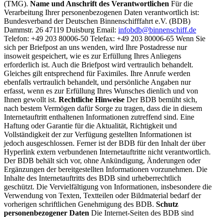
(TMG).
Name und Anschrift des Verantwortlichen
Für die
Verarbeitung Ihrer personenbezogenen Daten verantwortlich ist:
Bundesverband der Deutschen Binnenschifffahrt e.V. (BDB)
Dammstr. 26 47119 Duisburg Email:
infobdb@binnenschiff.de
Telefon: +49 203 80006-50 Telefax: +49 203 80006-65 Wenn Sie
sich per Briefpost an uns wenden, wird Ihre Postadresse nur
insoweit gespeichert, wie es zur Erfüllung Ihres Anliegens
erforderlich ist. Auch die Briefpost wird vertraulich behandelt.
Gleiches gilt entsprechend für Faximiles. Ihre Anrufe werden
ebenfalls vertraulich behandelt, und persönliche Angaben nur
erfasst, wenn es zur Erfüllung Ihres Wunsches dienlich und von
Ihnen gewollt ist.
Rechtliche Hinweise
Der BDB bemüht sich,
nach bestem Vermögen dafür Sorge zu tragen, dass die in diesem
Internetauftritt enthaltenen Informationen zutreffend sind. Eine
Haftung oder Garantie für die Aktualität, Richtigkeit und
Vollständigkeit der zur Verfügung gestellten Informationen ist
jedoch ausgeschlossen. Ferner ist der BDB für den Inhalt der über
Hyperlink extern verbundenen Internetauftritte nicht verantwortlich.
Der BDB behält sich vor, ohne Ankündigung, Änderungen oder
Ergänzungen der bereitgestellten Informationen vorzunehmen. Die
Inhalte des Internetauftritts des BDB sind urheberrechtlich
geschützt. Die Vervielfältigung von Informationen, insbesondere die
Verwendung von Texten, Textteilen oder Bildmaterial bedarf der
vorherigen schriftlichen Genehmigung des BDB.
Schutz
personenbezogener Daten
Die Internet-Seiten des BDB sind